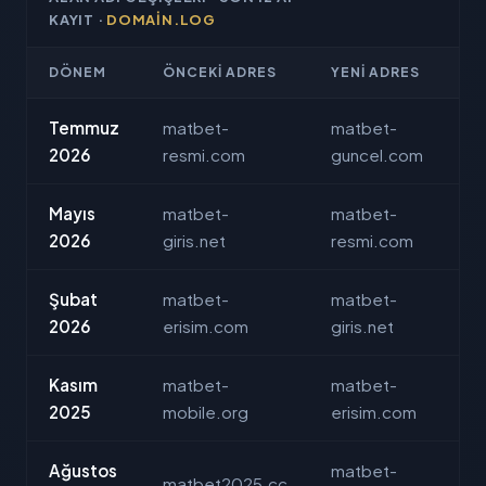
KAYIT ·
DOMAIN.LOG
DÖNEM
ÖNCEKI ADRES
YENI ADRES
S
Temmuz
matbet-
matbet-
E
2026
resmi.com
guncel.com
Mayıs
matbet-
matbet-
S
2026
giris.net
resmi.com
Şubat
matbet-
matbet-
E
2026
erisim.com
giris.net
Kasım
matbet-
matbet-
A
2025
mobile.org
erisim.com
Ağustos
matbet-
matbet2025.cc
D