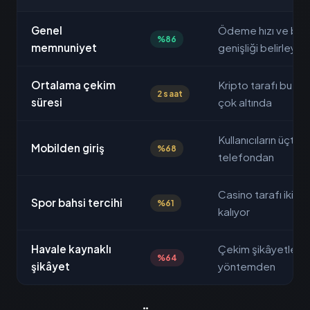
Genel
Ödeme hızı ve bül
%86
memnuniyet
genişliği belirleyici
Ortalama çekim
Kripto tarafı bu or
2 saat
süresi
çok altında
Kullanıcıların üçte ik
Mobilden giriş
%68
telefondan
Casino tarafı ikinc
Spor bahsi tercihi
%61
kalıyor
Havale kaynaklı
Çekim şikâyetlerin
%64
şikâyet
yöntemden