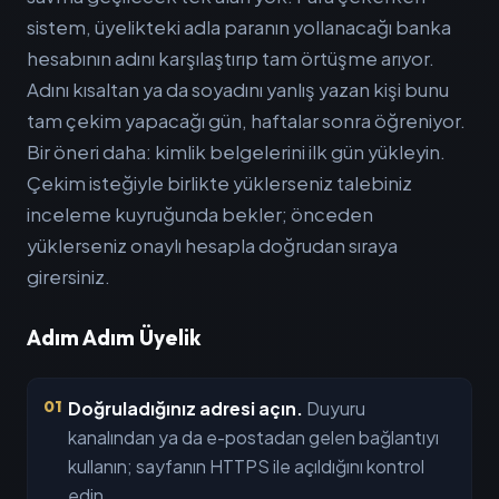
sistem, üyelikteki adla paranın yollanacağı banka
hesabının adını karşılaştırıp tam örtüşme arıyor.
Adını kısaltan ya da soyadını yanlış yazan kişi bunu
tam çekim yapacağı gün, haftalar sonra öğreniyor.
Bir öneri daha: kimlik belgelerini ilk gün yükleyin.
Çekim isteğiyle birlikte yüklerseniz talebiniz
inceleme kuyruğunda bekler; önceden
yüklerseniz onaylı hesapla doğrudan sıraya
girersiniz.
Adım Adım Üyelik
Doğruladığınız adresi açın.
Duyuru
kanalından ya da e-postadan gelen bağlantıyı
kullanın; sayfanın HTTPS ile açıldığını kontrol
edin.