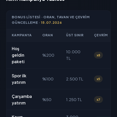
BONUS LISTESI · ORAN, TAVAN VE ÇEVRIM
GÜNCELLEME ·
15.07.2026
KAMPANYA
ORAN
ÜST SINIR
ÇEVRIM
Hoş
10.000
geldin
%200
x8
TL
paketi
Spor ilk
%100
2.500 TL
x5
yatırım
Çarşamba
%50
1.250 TL
x7
yatırım
Kayıp
3.000