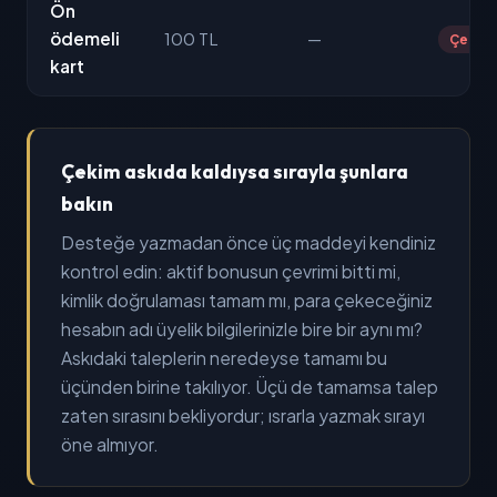
Ön
ödemeli
100 TL
—
Çekim
kart
Çekim askıda kaldıysa sırayla şunlara
bakın
Desteğe yazmadan önce üç maddeyi kendiniz
kontrol edin: aktif bonusun çevrimi bitti mi,
kimlik doğrulaması tamam mı, para çekeceğiniz
hesabın adı üyelik bilgilerinizle bire bir aynı mı?
Askıdaki taleplerin neredeyse tamamı bu
üçünden birine takılıyor. Üçü de tamamsa talep
zaten sırasını bekliyordur; ısrarla yazmak sırayı
öne almıyor.