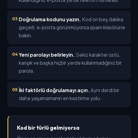
Doğrulama kodunu yazın.
Kod on beş dakika
geçerli; e-posta görünmüyorsa spam klasörüne
bakın.
Yeni parolayı belirleyin.
Sekiz karakter üstü,
karışık ve başka hiçbir yerde kullanmadığınız bir
parola.
İki faktörlü doğrulamayı açın.
Aynı derdi bir
daha yaşamamanın en kestirme yolu.
Kod bir türlü gelmiyorsa