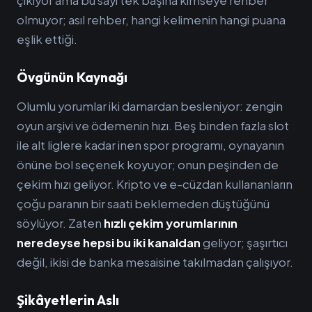
çıkıyor ama bu sayı tek başına kimseye rehber
olmuyor; asıl rehber, hangi kelimenin hangi puana
eşlik ettiği.
Övgünün Kaynağı
Olumlu yorumlar iki damardan besleniyor: zengin
oyun arşivi ve ödemenin hızı. Beş binden fazla slot
ile alt liglere kadar inen spor programı, oynayanın
önüne bol seçenek koyuyor; onun peşinden de
çekim hızı geliyor. Kripto ve e-cüzdan kullananların
çoğu paranın bir saati beklemeden düştüğünü
söylüyor. Zaten
hızlı çekim yorumlarının
neredeyse hepsi bu iki kanaldan
geliyor; şaşırtıcı
değil, ikisi de banka mesaisine takılmadan çalışıyor.
Şikâyetlerin Aslı