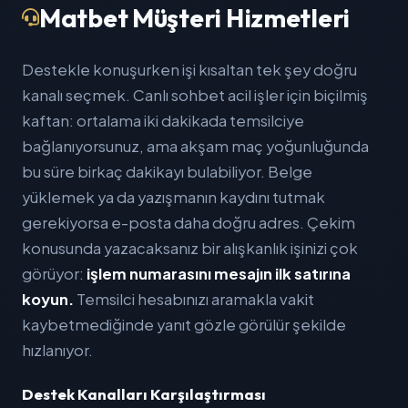
Matbet Müşteri Hizmetleri
Destekle konuşurken işi kısaltan tek şey doğru
kanalı seçmek. Canlı sohbet acil işler için biçilmiş
kaftan: ortalama iki dakikada temsilciye
bağlanıyorsunuz, ama akşam maç yoğunluğunda
bu süre birkaç dakikayı bulabiliyor. Belge
yüklemek ya da yazışmanın kaydını tutmak
gerekiyorsa e-posta daha doğru adres. Çekim
konusunda yazacaksanız bir alışkanlık işinizi çok
görüyor:
işlem numarasını mesajın ilk satırına
koyun.
Temsilci hesabınızı aramakla vakit
kaybetmediğinde yanıt gözle görülür şekilde
hızlanıyor.
Destek Kanalları Karşılaştırması