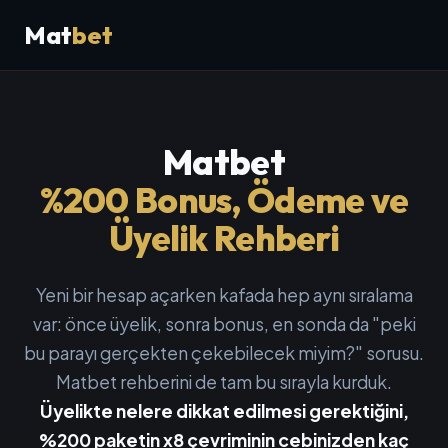
Mat
bet
Matbet
%200 Bonus, Ödeme ve
Üyelik Rehberi
Yeni bir hesap açarken kafada hep aynı sıralama
var: önce üyelik, sonra bonus, en sonda da "peki
bu parayı gerçekten çekebilecek miyim?" sorusu.
Matbet rehberini de tam bu sırayla kurduk.
Üyelikte nelere dikkat edilmesi gerektiğini,
%200 paketin x8 çevriminin cebinizden kaç