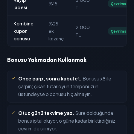
%15
Çevrimsiz
iadesi
TL
Kombine
%25
2.000
kupon
ek
Çevrimsiz
TL
bonusu
kazanç
Bonusu Yakmadan Kullanmak
Önce çarp, sonra kabul et.
Bonusu x8 ile
çarpın; çıkan tutar oyun temponuzun
üstündeyse o bonusu hiç almayın.
Otuz günü takvime yaz.
Süre dolduğunda
bonus iptal oluyor, o güne kadar biriktirdiğiniz
çevrim de siliniyor.