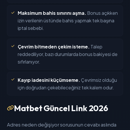
Maksimum bahis sınırını aşma.
Bonus açıkken
izin verilenin üstünde bahis yapmak tek başına
iptal sebebi.
Çevrim bitmeden çekim isteme.
Talep
reddediliyor, bazı durumlarda bonus bakiyesi de
sıfırlanıyor.
Kayıp iadesini küçümseme.
Çevrimsiz olduğu
için doğrudan çekebileceğiniz tek kalem odur.
Matbet Güncel Link 2026
Adres neden değişiyor sorusunun cevabı aslında