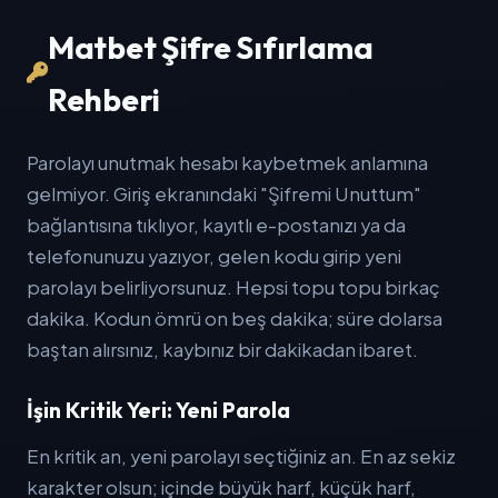
Matbet Şifre Sıfırlama
Rehberi
Parolayı unutmak hesabı kaybetmek anlamına
gelmiyor. Giriş ekranındaki "Şifremi Unuttum"
bağlantısına tıklıyor, kayıtlı e-postanızı ya da
telefonunuzu yazıyor, gelen kodu girip yeni
parolayı belirliyorsunuz. Hepsi topu topu birkaç
dakika. Kodun ömrü on beş dakika; süre dolarsa
baştan alırsınız, kaybınız bir dakikadan ibaret.
İşin Kritik Yeri: Yeni Parola
En kritik an, yeni parolayı seçtiğiniz an. En az sekiz
karakter olsun; içinde büyük harf, küçük harf,