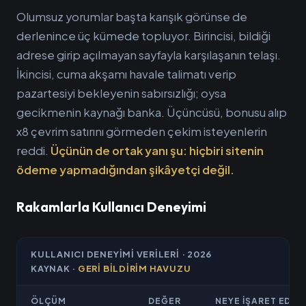
Olumsuz yorumlar başta karışık görünse de
derlenince üç kümede topluyor. Birincisi, bildiği
adrese girip açılmayan sayfayla karşılaşanın telaşı.
İkincisi, cuma akşamı havale talimatı verip
pazartesiyi bekleyenin sabırsızlığı; oysa
gecikmenin kaynağı banka. Üçüncüsü, bonusu alıp
x8 çevrim satırını görmeden çekim isteyenlerin
reddi.
Üçünün de ortak yanı şu: hiçbiri sitenin
ödeme yapmadığından şikâyetçi değil.
Rakamlarla Kullanıcı Deneyimi
KULLANICI DENEYIMI VERILERI · 2026
KAYNAK ·
GERI BILDIRIM HAVUZU
ÖLÇÜM
DEĞER
NEYE IŞARET EDIY