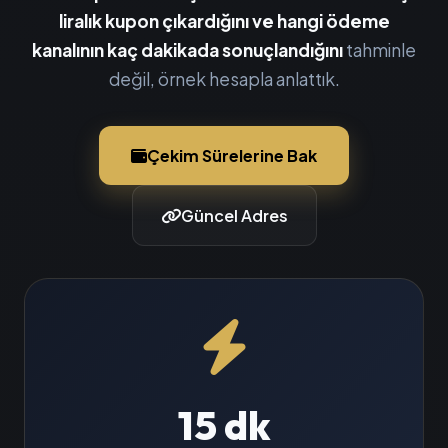
liralık kupon çıkardığını ve hangi ödeme
kanalının kaç dakikada sonuçlandığını
tahminle
değil, örnek hesapla anlattık.
Çekim Sürelerine Bak
Güncel Adres
15 dk