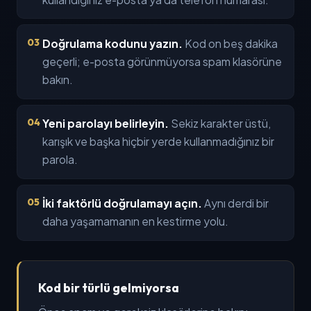
Doğrulama kodunu yazın.
Kod on beş dakika
geçerli; e-posta görünmüyorsa spam klasörüne
bakın.
Yeni parolayı belirleyin.
Sekiz karakter üstü,
karışık ve başka hiçbir yerde kullanmadığınız bir
parola.
İki faktörlü doğrulamayı açın.
Aynı derdi bir
daha yaşamamanın en kestirme yolu.
Kod bir türlü gelmiyorsa