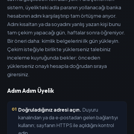
sistem, üyelikteki adla paranın yollanacağı banka
hesabının adını karşılaştırıp tam örtüşme arıyor.
Adını kısaltan ya da soyadını yanlış yazan kişi bunu
tam çekim yapacağı gün, haftalar sonra öğreniyor.
Bir öneri daha: kimlik belgelerini ilk gün yükleyin.
Çekim isteğiyle birlikte yüklerseniz talebiniz
inceleme kuyruğunda bekler; önceden
yüklerseniz onaylı hesapla doğrudan sıraya
girersiniz.
Adım Adım Üyelik
Doğruladığınız adresi açın.
Duyuru
kanalından ya da e-postadan gelen bağlantıyı
kullanın; sayfanın HTTPS ile açıldığını kontrol
edin.