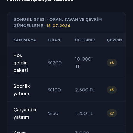
BONUS LISTESI · ORAN, TAVAN VE ÇEVRIM
GÜNCELLEME ·
15.07.2026
KAMPANYA
ORAN
ÜST SINIR
ÇEVRIM
Hoş
10.000
geldin
%200
x8
TL
paketi
Spor ilk
%100
2.500 TL
x5
yatırım
Çarşamba
%50
1.250 TL
x7
yatırım
Kayıp
3.000