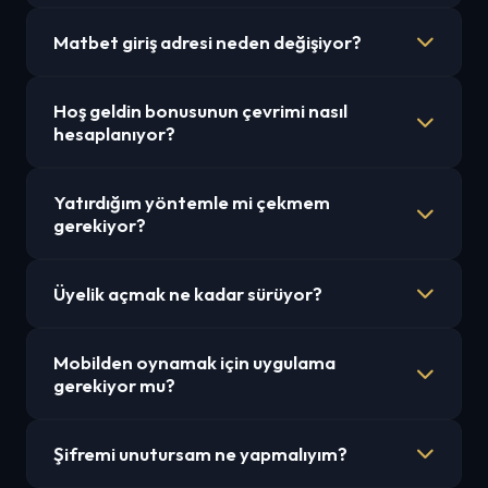
çekimleri 20-60 dakikada, Papara çekimleri 1-4
Askıda kalan taleplerin neredeyse tamamı üç
saatte sonuçlanıyor. Banka havalesi bankanın
Matbet giriş adresi neden değişiyor?
sebepten birine dayanıyor: aktif bonusun
mesai saatine bağlı olduğu için bir iş gününü
çevrimi tamamlanmamıştır, kimlik doğrulaması
Curaçao lisansıyla çalışan bahis siteleri
bulabiliyor. İlk çekimde belge incelemesi sıraya
bitmemiştir ya da para çekilecek hesabın adı
Hoş geldin bonusunun çevrimi nasıl
Türkiye'de dönemsel erişim engelleriyle
girdiğinden süre biraz uzayabilir.
hesaplanıyor?
üyelik adıyla birebir aynı değildir. Üçü de
karşılaşıyor. Engellenen alan adının yerine yedek
tamamsa talep kendiliğinden ilerliyor, ısrarla
bir adres devreye giriyor. Bakiyeniz, açık
Hoş geldin paketi ilk yatırımın yüzde 200'ü kadar
mesaj atmak sırayı öne almıyor.
Yatırdığım yöntemle mi çekmem
kuponlarınız ve bonus çevrim ilerlemeniz
bonus veriyor, üst sınır 10.000 TL. Çevrim
gerekiyor?
sunucuda durduğu için bu değişimden
katsayısı x8. Yani 2.000 TL yatırıp 4.000 TL
etkilenmiyor; yeni adresten giriş yapmanız
bonus aldıysanız 4.000 × 8 = 32.000 TL'lik
Zorunlu değil ama en hızlısı bu. Yatırım yaptığınız
yeterli.
Üyelik açmak ne kadar sürüyor?
toplam bahis hacmi açmanız gerekiyor. Bu hacim
kanaldan çekim istediğinizde kaynak
dolmadan bonus bakiyesi çekilemiyor.
doğrulaması ek adım gerektirmiyor ve talep
Kayıt formu ad, soyad, e-posta, telefon ve
daha çabuk onaylanıyor. Yöntem
Mobilden oynamak için uygulama
parola istiyor; ortalama üç dakikada bitiyor. SMS
gerekiyor mu?
değiştirdiğinizde ek belge istenmesi ihtimali
veya e-posta ile gelen doğrulama kodunu
artıyor, dolayısıyla süre de uzuyor.
girerek hesabı aktif ediyorsunuz. Bilgilerin
Gerekmiyor. Site mobil tarayıcıda tam işlevle
Şifremi unutursam ne yapmalıyım?
gerçek olması şart, çünkü çekim aşamasında
çalışıyor, arayüz ekran boyutuna kendisi uyum
üyelik adı ile banka hesabı adının birebir aynı