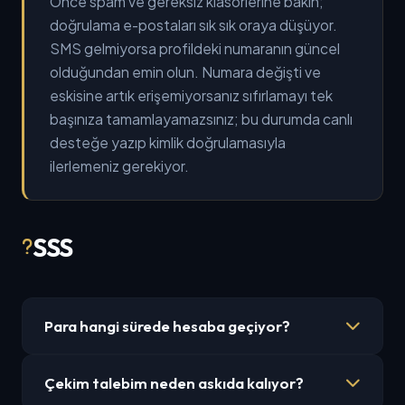
Önce spam ve gereksiz klasörlerine bakın;
doğrulama e-postaları sık sık oraya düşüyor.
SMS gelmiyorsa profildeki numaranın güncel
olduğundan emin olun. Numara değişti ve
eskisine artık erişemiyorsanız sıfırlamayı tek
başınıza tamamlayamazsınız; bu durumda canlı
desteğe yazıp kimlik doğrulamasıyla
ilerlemeniz gerekiyor.
SSS
Para hangi sürede hesaba geçiyor?
Kimlik doğrulaması tamamlanmış hesaplarda
Çekim talebim neden askıda kalıyor?
kripto çekimleri 15-40 dakikada, e-cüzdan