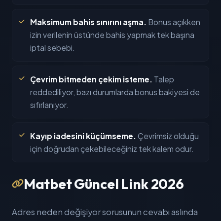
Maksimum bahis sınırını aşma.
Bonus açıkken
izin verilenin üstünde bahis yapmak tek başına
iptal sebebi.
Çevrim bitmeden çekim isteme.
Talep
reddediliyor, bazı durumlarda bonus bakiyesi de
sıfırlanıyor.
Kayıp iadesini küçümseme.
Çevrimsiz olduğu
için doğrudan çekebileceğiniz tek kalem odur.
Matbet Güncel Link 2026
Adres neden değişiyor sorusunun cevabı aslında