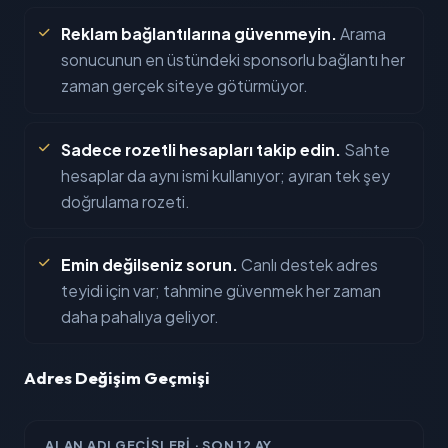
Reklam bağlantılarına güvenmeyin.
Arama
sonucunun en üstündeki sponsorlu bağlantı her
zaman gerçek siteye götürmüyor.
Sadece rozetli hesapları takip edin.
Sahte
hesaplar da aynı ismi kullanıyor; ayıran tek şey
doğrulama rozeti.
Emin değilseniz sorun.
Canlı destek adres
teyidi için var; tahmine güvenmek her zaman
daha pahalıya geliyor.
Adres Değişim Geçmişi
ALAN ADI GEÇIŞLERI · SON 12 AY