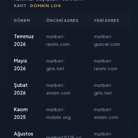
KAYIT ·
DOMAIN.LOG
DÖNEM
ÖNCEKI ADRES
YENI ADRES
S
Temmuz
matbet-
matbet-
E
2026
resmi.com
guncel.com
Mayıs
matbet-
matbet-
S
2026
giris.net
resmi.com
Şubat
matbet-
matbet-
E
2026
erisim.com
giris.net
Kasım
matbet-
matbet-
A
2025
mobile.org
erisim.com
Ağustos
matbet-
matbet2025.cc
D