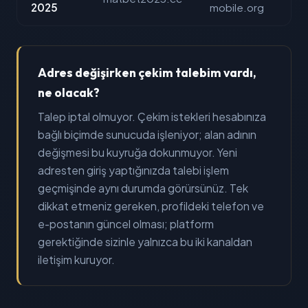
2025
mobile.org
Adres değişirken çekim talebim vardı,
ne olacak?
Talep iptal olmuyor. Çekim istekleri hesabınıza
bağlı biçimde sunucuda işleniyor; alan adının
değişmesi bu kuyruğa dokunmuyor. Yeni
adresten giriş yaptığınızda talebi işlem
geçmişinde aynı durumda görürsünüz. Tek
dikkat etmeniz gereken, profildeki telefon ve
e-postanın güncel olması; platform
gerektiğinde sizinle yalnızca bu iki kanaldan
iletişim kuruyor.