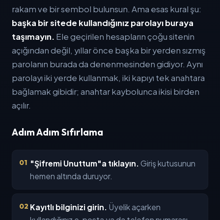
rakam ve bir sembol bulunsun. Ama esas kural şu:
başka bir sitede kullandığınız parolayı buraya
taşımayın.
Ele geçirilen hesapların çoğu sitenin
açığından değil, yıllar önce başka bir yerden sızmış
parolanın burada da denenmesinden gidiyor. Aynı
parolayı iki yerde kullanmak, iki kapıyı tek anahtara
bağlamak gibidir; anahtar kaybolunca ikisi birden
açılır.
Adım Adım Sıfırlama
"Şifremi Unuttum"a tıklayın.
Giriş kutusunun
hemen altında duruyor.
Kayıtlı bilginizi girin.
Üyelik açarken
kullandığınız e-posta ya da telefon numarası.