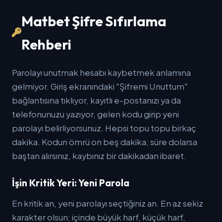
Matbet Şifre Sıfırlama
Rehberi
Parolayı unutmak hesabı kaybetmek anlamına
gelmiyor. Giriş ekranındaki "Şifremi Unuttum"
bağlantısına tıklıyor, kayıtlı e-postanızı ya da
telefonunuzu yazıyor, gelen kodu girip yeni
parolayı belirliyorsunuz. Hepsi topu topu birkaç
dakika. Kodun ömrü on beş dakika; süre dolarsa
baştan alırsınız, kaybınız bir dakikadan ibaret.
İşin Kritik Yeri: Yeni Parola
En kritik an, yeni parolayı seçtiğiniz an. En az sekiz
karakter olsun; içinde büyük harf, küçük harf,