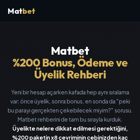
Mat
bet
Matbet
%200 Bonus, Ödeme ve
Üyelik Rehberi
Yeni bir hesap açarken kafada hep aynı sıralama
var: önce üyelik, sonra bonus, en sonda da "peki
bu parayı gerçekten çekebilecek miyim?" sorusu.
Matbet rehberini de tam bu sırayla kurduk.
Üyelikte nelere dikkat edilmesi gerektiğini,
%200 paketin x8 çevriminin cebinizden kaç