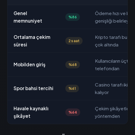
Genel
Ödeme hızı ve bül
%86
memnuniyet
genişliği belirleyici
Ortalama çekim
Kripto tarafı bu or
2 saat
süresi
çok altında
Kullanıcıların üçte ik
Mobilden giriş
%68
telefondan
Casino tarafı ikinc
Spor bahsi tercihi
%61
kalıyor
Havale kaynaklı
Çekim şikâyetlerin
%64
şikâyet
yöntemden