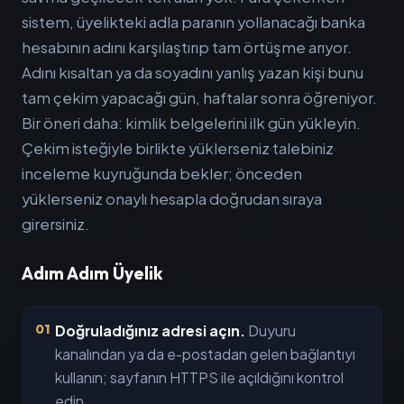
sistem, üyelikteki adla paranın yollanacağı banka
hesabının adını karşılaştırıp tam örtüşme arıyor.
Adını kısaltan ya da soyadını yanlış yazan kişi bunu
tam çekim yapacağı gün, haftalar sonra öğreniyor.
Bir öneri daha: kimlik belgelerini ilk gün yükleyin.
Çekim isteğiyle birlikte yüklerseniz talebiniz
inceleme kuyruğunda bekler; önceden
yüklerseniz onaylı hesapla doğrudan sıraya
girersiniz.
Adım Adım Üyelik
Doğruladığınız adresi açın.
Duyuru
kanalından ya da e-postadan gelen bağlantıyı
kullanın; sayfanın HTTPS ile açıldığını kontrol
edin.