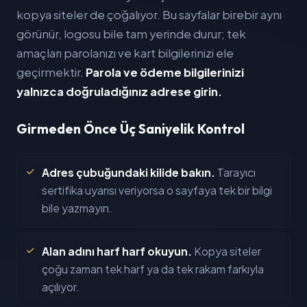
kopya siteler de çoğalıyor. Bu sayfalar birebir aynı
görünür, logosu bile tam yerinde durur; tek
amaçları parolanızı ve kart bilgilerinizi ele
geçirmektir.
Parola ve ödeme bilgilerinizi
yalnızca doğruladığınız adrese girin.
Girmeden Önce Üç Saniyelik Kontrol
Adres çubuğundaki kilide bakın.
Tarayıcı
sertifika uyarısı veriyorsa o sayfaya tek bir bilgi
bile yazmayın.
Alan adını harf harf okuyun.
Kopya siteler
çoğu zaman tek harf ya da tek rakam farkıyla
açılıyor.