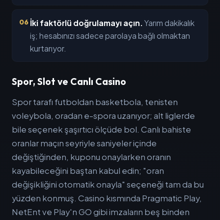
İki faktörlü doğrulamayı açın.
Yarım dakikalık
iş; hesabınızı sadece parolaya bağlı olmaktan
kurtarıyor.
Spor, Slot ve Canlı Casino
Spor tarafı futboldan basketbola, tenisten
voleybola, oradan e-spora uzanıyor; alt liglerde
bile seçenek şaşırtıcı ölçüde bol. Canlı bahiste
oranlar maçın seyriyle saniyeler içinde
değiştiğinden, kuponu onaylarken oranın
kayabileceğini baştan kabul edin; "oran
değişikliğini otomatik onayla" seçeneği tam da bu
yüzden konmuş. Casino kısmında Pragmatic Play,
NetEnt ve Play'n GO gibi imzaların beş binden