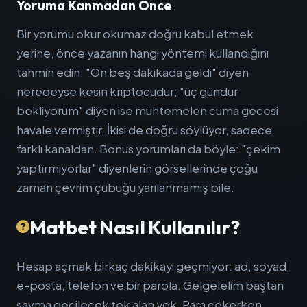
Yoruma Kanmadan Önce
Bir yorumu okur okumaz doğru kabul etmek
yerine, önce yazanın hangi yöntemi kullandığını
tahmin edin. "On beş dakikada geldi" diyen
neredeyse kesin kriptocudur; "üç gündür
bekliyorum" diyen ise muhtemelen cuma gecesi
havale vermiştir. İkisi de doğru söylüyor, sadece
farklı kanaldan. Bonus yorumları da böyle: "çekim
yaptırmıyorlar" diyenlerin görsellerinde çoğu
zaman çevrim çubuğu yarılanmamış bile.
Matbet Nasıl Kullanılır?
Hesap açmak birkaç dakikayı geçmiyor: ad, soyad,
e-posta, telefon ve bir parola. Gelgelelim baştan
savma geçilecek tek alan yok. Para çekerken