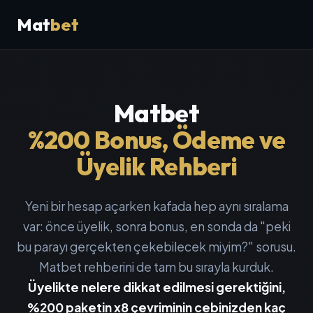
Mat
bet
Matbet
%200 Bonus, Ödeme ve
Üyelik Rehberi
Yeni bir hesap açarken kafada hep aynı sıralama
var: önce üyelik, sonra bonus, en sonda da "peki
bu parayı gerçekten çekebilecek miyim?" sorusu.
Matbet rehberini de tam bu sırayla kurduk.
Üyelikte nelere dikkat edilmesi gerektiğini,
%200 paketin x8 çevriminin cebinizden kaç