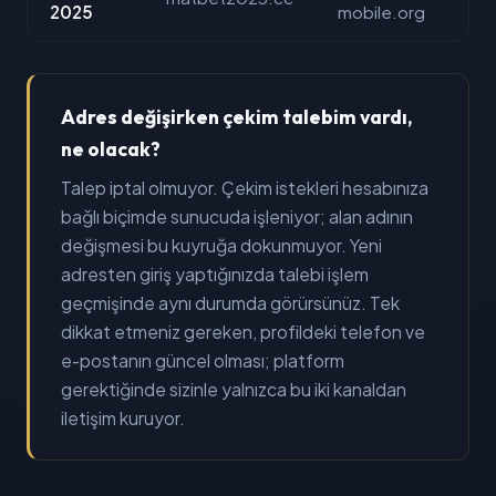
2025
mobile.org
Adres değişirken çekim talebim vardı,
ne olacak?
Talep iptal olmuyor. Çekim istekleri hesabınıza
bağlı biçimde sunucuda işleniyor; alan adının
değişmesi bu kuyruğa dokunmuyor. Yeni
adresten giriş yaptığınızda talebi işlem
geçmişinde aynı durumda görürsünüz. Tek
dikkat etmeniz gereken, profildeki telefon ve
e-postanın güncel olması; platform
gerektiğinde sizinle yalnızca bu iki kanaldan
iletişim kuruyor.