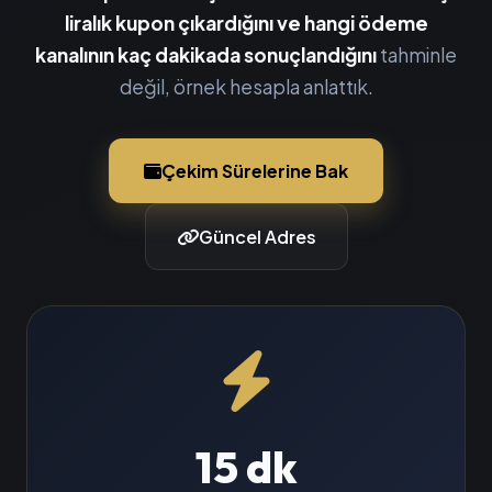
liralık kupon çıkardığını ve hangi ödeme
kanalının kaç dakikada sonuçlandığını
tahminle
değil, örnek hesapla anlattık.
Çekim Sürelerine Bak
Güncel Adres
15 dk