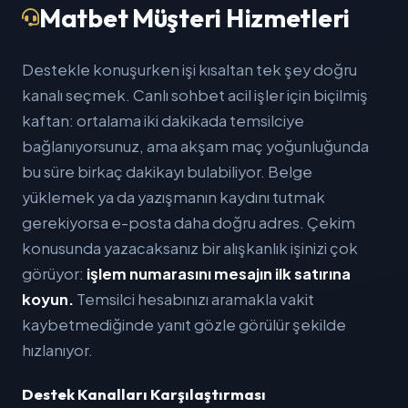
Matbet Müşteri Hizmetleri
Destekle konuşurken işi kısaltan tek şey doğru
kanalı seçmek. Canlı sohbet acil işler için biçilmiş
kaftan: ortalama iki dakikada temsilciye
bağlanıyorsunuz, ama akşam maç yoğunluğunda
bu süre birkaç dakikayı bulabiliyor. Belge
yüklemek ya da yazışmanın kaydını tutmak
gerekiyorsa e-posta daha doğru adres. Çekim
konusunda yazacaksanız bir alışkanlık işinizi çok
görüyor:
işlem numarasını mesajın ilk satırına
koyun.
Temsilci hesabınızı aramakla vakit
kaybetmediğinde yanıt gözle görülür şekilde
hızlanıyor.
Destek Kanalları Karşılaştırması