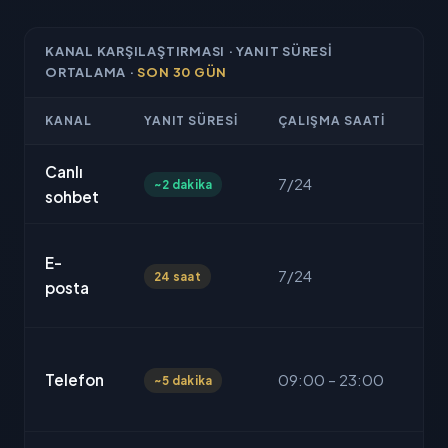
KANAL KARŞILAŞTIRMASI · YANIT SÜRESI
ORTALAMA ·
SON 30 GÜN
KANAL
YANIT SÜRESI
ÇALIŞMA SAATI
NE
Canlı
Aci
7/24
~2 dakika
sohbet
adr
Be
E-
7/24
yü
24 saat
posta
re
He
Telefon
09:00 – 23:00
do
~5 dakika
kon