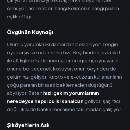
çıkıyor ama bu sayı tek başına kimseye rehber
olmuyor; asıl rehber, hangi kelimenin hangi puana
eşlik ettiği.
Övgünün Kaynağı
Olumlu yorumlar iki damardan besleniyor: zengin
oyun arşivi ve ödemenin hızı. Beş binden fazla slot
ile alt liglere kadar inen spor programı, oynayanın
önüne bol seçenek koyuyor; onun peşinden de
çekim hızı geliyor. Kripto ve e-cüzdan kullananların
çoğu paranın bir saati beklemeden düştüğünü
söylüyor. Zaten
hızlı çekim yorumlarının
neredeyse hepsi bu iki kanaldan
geliyor; şaşırtıcı
değil, ikisi de banka mesaisine takılmadan çalışıyor.
Şikâyetlerin Aslı