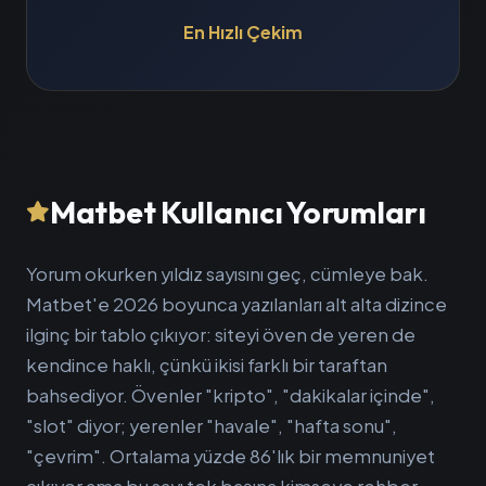
En Hızlı Çekim
Matbet Kullanıcı Yorumları
Yorum okurken yıldız sayısını geç, cümleye bak.
Matbet'e 2026 boyunca yazılanları alt alta dizince
ilginç bir tablo çıkıyor: siteyi öven de yeren de
kendince haklı, çünkü ikisi farklı bir taraftan
bahsediyor. Övenler "kripto", "dakikalar içinde",
"slot" diyor; yerenler "havale", "hafta sonu",
"çevrim". Ortalama yüzde 86'lık bir memnuniyet