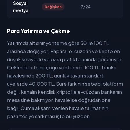
Sosyal
Gü
7/24
Değişken
medya
duy
Para Yatırma ve Çekme
Yatırımda alt sınır yönteme göre 50 ile 100 TL
arasında değişiyor; Papara, e-cüzdan ve kripto en
düşük seviyede ve para pratikte anında görünüyor.
Çekimde alt sınır çoğu yöntemde 100 TL, banka
havalesinde 200 TL; günlük tavan standart
üyelerde 40.000 TL. Süre farkının sebebi platform
değil, kanalın kendisi: kripto ile e-cüzdan bankanın
mesaisine bakmıyor, havale ise doğrudan ona
bağlı. Cuma akşamı verilen havale talimatının
pazartesiye sarkması işte bu yüzden.