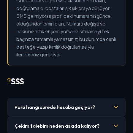
Önce spam ve gereksiz klasörlerine bakın;
doğrulama e-postaları sık sık oraya düşüyor.
SMS gelmiyorsa profildeki numaranın güncel
olduğundan emin olun. Numara değişti ve
eskisine artık erişemiyorsanız sıfırlamayı tek
başınıza tamamlayamazsınız; bu durumda canlı
desteğe yazıp kimlik doğrulamasıyla
ilerlemeniz gerekiyor.
SSS
Para hangi sürede hesaba geçiyor?
Kimlik doğrulaması tamamlanmış hesaplarda
Çekim talebim neden askıda kalıyor?
kripto çekimleri 15-40 dakikada, e-cüzdan