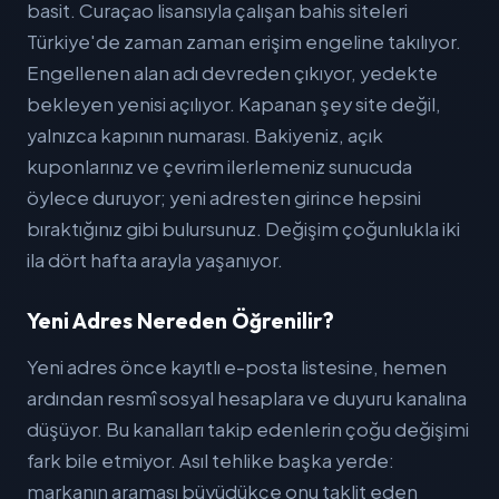
basit. Curaçao lisansıyla çalışan bahis siteleri
Türkiye'de zaman zaman erişim engeline takılıyor.
Engellenen alan adı devreden çıkıyor, yedekte
bekleyen yenisi açılıyor. Kapanan şey site değil,
yalnızca kapının numarası. Bakiyeniz, açık
kuponlarınız ve çevrim ilerlemeniz sunucuda
öylece duruyor; yeni adresten girince hepsini
bıraktığınız gibi bulursunuz. Değişim çoğunlukla iki
ila dört hafta arayla yaşanıyor.
Yeni Adres Nereden Öğrenilir?
Yeni adres önce kayıtlı e-posta listesine, hemen
ardından resmî sosyal hesaplara ve duyuru kanalına
düşüyor. Bu kanalları takip edenlerin çoğu değişimi
fark bile etmiyor. Asıl tehlike başka yerde:
markanın araması büyüdükçe onu taklit eden