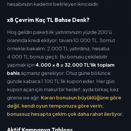
hesabınızın kaderini belirleyen ikincisidir.
x8 Çevrim Kaç TL Bahse Denk?
Hoş geldin paketi ilk yatırımınızın yüzde 200'ü
oranında kredi ekliyor, tavanı 10.000 TL. Somut
örnekle bakalım: 2.000 TL yatırdınız, hesaba
4.000 TL bonus geçti. Bu bonusu çekilebilir
yapmak için
4.000 × 8 = 32.000 TL'lik toplam
bahis
açmanız gerekiyor. Otuz güne bölünce
günde kabaca 1.100 TL'lik kupon eder. Her gün
kupon açan için makul bir hedef; ayda birkaç kez
girene ise ağır.
Kararı bonusun büyüklüğüne göre
değil, kendi oyun temponuza göre verin;
bonussuz hesapta çekim çok daha rahat ilerliyor.
Aktif Kampanya Tablosu