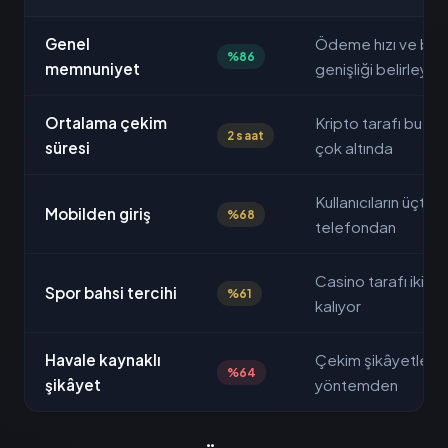
Genel
Ödeme hızı ve bül
%86
memnuniyet
genişliği belirleyici
Ortalama çekim
Kripto tarafı bu or
2 saat
süresi
çok altında
Kullanıcıların üçte ik
Mobilden giriş
%68
telefondan
Casino tarafı ikinc
Spor bahsi tercihi
%61
kalıyor
Havale kaynaklı
Çekim şikâyetlerin
%64
şikâyet
yöntemden