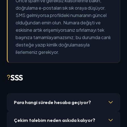
Önce spam ve gereksiz klasörlerine bakın;
doğrulama e-postaları sık sık oraya düşüyor.
SMS gelmiyorsa profildeki numaranın güncel
olduğundan emin olun. Numara değişti ve
eskisine artık erişemiyorsanız sıfırlamayı tek
başınıza tamamlayamazsınız; bu durumda canlı
desteğe yazıp kimlik doğrulamasıyla
ilerlemeniz gerekiyor.
SSS
Para hangi sürede hesaba geçiyor?
Kimlik doğrulaması tamamlanmış hesaplarda
Çekim talebim neden askıda kalıyor?
kripto çekimleri 15-40 dakikada, e-cüzdan