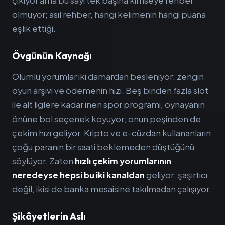
çıkıyor ama bu sayı tek başına kimseye rehber
olmuyor; asıl rehber, hangi kelimenin hangi puana
eşlik ettiği.
Övgünün Kaynağı
Olumlu yorumlar iki damardan besleniyor: zengin
oyun arşivi ve ödemenin hızı. Beş binden fazla slot
ile alt liglere kadar inen spor programı, oynayanın
önüne bol seçenek koyuyor; onun peşinden de
çekim hızı geliyor. Kripto ve e-cüzdan kullananların
çoğu paranın bir saati beklemeden düştüğünü
söylüyor. Zaten
hızlı çekim yorumlarının
neredeyse hepsi bu iki kanaldan
geliyor; şaşırtıcı
değil, ikisi de banka mesaisine takılmadan çalışıyor.
Şikâyetlerin Aslı