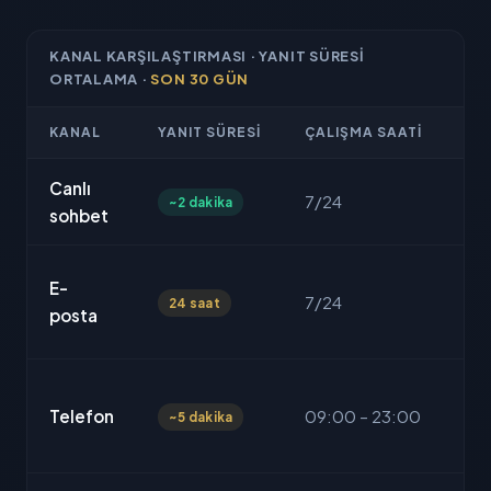
KANAL KARŞILAŞTIRMASI · YANIT SÜRESI
ORTALAMA ·
SON 30 GÜN
KANAL
YANIT SÜRESI
ÇALIŞMA SAATI
NE
Canlı
Aci
7/24
~2 dakika
sohbet
adr
Be
E-
7/24
yü
24 saat
posta
re
He
Telefon
09:00 – 23:00
do
~5 dakika
kon