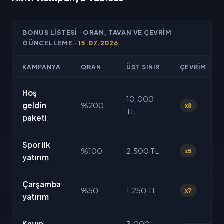
BONUS LISTESI · ORAN, TAVAN VE ÇEVRIM
GÜNCELLEME ·
15.07.2026
KAMPANYA
ORAN
ÜST SINIR
ÇEVRIM
Hoş
10.000
geldin
%200
x8
TL
paketi
Spor ilk
%100
2.500 TL
x5
yatırım
Çarşamba
%50
1.250 TL
x7
yatırım
Kayıp
3.000