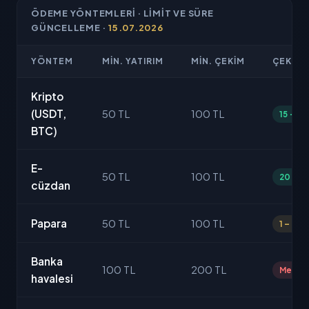
ÖDEME YÖNTEMLERI · LIMIT VE SÜRE
GÜNCELLEME ·
15.07.2026
YÖNTEM
MIN. YATIRIM
MIN. ÇEKIM
ÇEKIM 
Kripto
(USDT,
50 TL
100 TL
15 – 4
BTC)
E-
50 TL
100 TL
20 – 6
cüzdan
Papara
50 TL
100 TL
1 – 4 s
Banka
100 TL
200 TL
Mesai 
havalesi