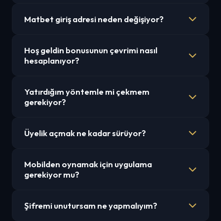
çekimleri 20-60 dakikada, Papara çekimleri 1-4
Askıda kalan taleplerin neredeyse tamamı üç
saatte sonuçlanıyor. Banka havalesi bankanın
Matbet giriş adresi neden değişiyor?
sebepten birine dayanıyor: aktif bonusun
mesai saatine bağlı olduğu için bir iş gününü
çevrimi tamamlanmamıştır, kimlik doğrulaması
Curaçao lisansıyla çalışan bahis siteleri
bulabiliyor. İlk çekimde belge incelemesi sıraya
bitmemiştir ya da para çekilecek hesabın adı
Hoş geldin bonusunun çevrimi nasıl
Türkiye'de dönemsel erişim engelleriyle
girdiğinden süre biraz uzayabilir.
hesaplanıyor?
üyelik adıyla birebir aynı değildir. Üçü de
karşılaşıyor. Engellenen alan adının yerine yedek
tamamsa talep kendiliğinden ilerliyor, ısrarla
bir adres devreye giriyor. Bakiyeniz, açık
Hoş geldin paketi ilk yatırımın yüzde 200'ü kadar
mesaj atmak sırayı öne almıyor.
Yatırdığım yöntemle mi çekmem
kuponlarınız ve bonus çevrim ilerlemeniz
bonus veriyor, üst sınır 10.000 TL. Çevrim
gerekiyor?
sunucuda durduğu için bu değişimden
katsayısı x8. Yani 2.000 TL yatırıp 4.000 TL
etkilenmiyor; yeni adresten giriş yapmanız
bonus aldıysanız 4.000 × 8 = 32.000 TL'lik
Zorunlu değil ama en hızlısı bu. Yatırım yaptığınız
yeterli.
Üyelik açmak ne kadar sürüyor?
toplam bahis hacmi açmanız gerekiyor. Bu hacim
kanaldan çekim istediğinizde kaynak
dolmadan bonus bakiyesi çekilemiyor.
doğrulaması ek adım gerektirmiyor ve talep
Kayıt formu ad, soyad, e-posta, telefon ve
daha çabuk onaylanıyor. Yöntem
Mobilden oynamak için uygulama
parola istiyor; ortalama üç dakikada bitiyor. SMS
gerekiyor mu?
değiştirdiğinizde ek belge istenmesi ihtimali
veya e-posta ile gelen doğrulama kodunu
artıyor, dolayısıyla süre de uzuyor.
girerek hesabı aktif ediyorsunuz. Bilgilerin
Gerekmiyor. Site mobil tarayıcıda tam işlevle
Şifremi unutursam ne yapmalıyım?
gerçek olması şart, çünkü çekim aşamasında
çalışıyor, arayüz ekran boyutuna kendisi uyum
üyelik adı ile banka hesabı adının birebir aynı