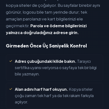
kopya siteler de çoğalıyor. Bu sayfalar birebir aynı
görünür, logosu bile tam yerinde durur; tek
amaçları parolanızı ve kart bilgilerinizi ele
geçirmektir.
Parola ve ödeme bilgilerinizi
yalnızca doğruladığınız adrese girin.
Girmeden Önce Üç Saniyelik Kontrol
Adres çubuğundaki kilide bakın.
Tarayıcı
sertifika uyarısı veriyorsa o sayfaya tek bir bilgi
bile yazmayın.
Alan adını harf harf okuyun.
Kopya siteler
çoğu zaman tek harf ya da tek rakam farkıyla
açılıyor.