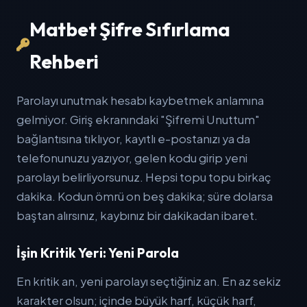
Matbet Şifre Sıfırlama
Rehberi
Parolayı unutmak hesabı kaybetmek anlamına
gelmiyor. Giriş ekranındaki "Şifremi Unuttum"
bağlantısına tıklıyor, kayıtlı e-postanızı ya da
telefonunuzu yazıyor, gelen kodu girip yeni
parolayı belirliyorsunuz. Hepsi topu topu birkaç
dakika. Kodun ömrü on beş dakika; süre dolarsa
baştan alırsınız, kaybınız bir dakikadan ibaret.
İşin Kritik Yeri: Yeni Parola
En kritik an, yeni parolayı seçtiğiniz an. En az sekiz
karakter olsun; içinde büyük harf, küçük harf,