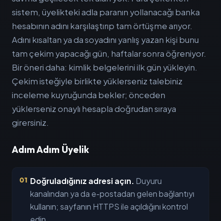
sistem, üyelikteki adla paranın yollanacağı banka
hesabının adını karşılaştırıp tam örtüşme arıyor.
Adını kısaltan ya da soyadını yanlış yazan kişi bunu
tam çekim yapacağı gün, haftalar sonra öğreniyor.
Bir öneri daha: kimlik belgelerini ilk gün yükleyin.
Çekim isteğiyle birlikte yüklerseniz talebiniz
inceleme kuyruğunda bekler; önceden
yüklerseniz onaylı hesapla doğrudan sıraya
girersiniz.
Adım Adım Üyelik
Doğruladığınız adresi açın.
Duyuru
kanalından ya da e-postadan gelen bağlantıyı
kullanın; sayfanın HTTPS ile açıldığını kontrol
edin.