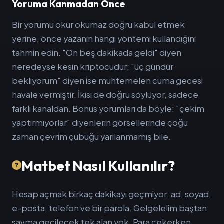
Yoruma Kanmadan Önce
Bir yorumu okur okumaz doğru kabul etmek
yerine, önce yazanın hangi yöntemi kullandığını
tahmin edin. "On beş dakikada geldi" diyen
neredeyse kesin kriptocudur; "üç gündür
bekliyorum" diyen ise muhtemelen cuma gecesi
havale vermiştir. İkisi de doğru söylüyor, sadece
farklı kanaldan. Bonus yorumları da böyle: "çekim
yaptırmıyorlar" diyenlerin görsellerinde çoğu
zaman çevrim çubuğu yarılanmamış bile.
Matbet Nasıl Kullanılır?
Hesap açmak birkaç dakikayı geçmiyor: ad, soyad,
e-posta, telefon ve bir parola. Gelgelelim baştan
savma geçilecek tek alan yok. Para çekerken