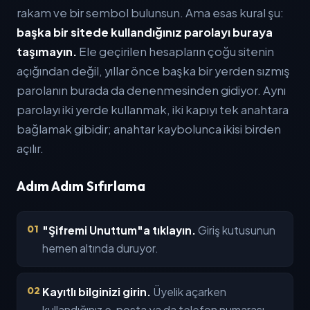
rakam ve bir sembol bulunsun. Ama esas kural şu:
başka bir sitede kullandığınız parolayı buraya
taşımayın.
Ele geçirilen hesapların çoğu sitenin
açığından değil, yıllar önce başka bir yerden sızmış
parolanın burada da denenmesinden gidiyor. Aynı
parolayı iki yerde kullanmak, iki kapıyı tek anahtara
bağlamak gibidir; anahtar kaybolunca ikisi birden
açılır.
Adım Adım Sıfırlama
"Şifremi Unuttum"a tıklayın.
Giriş kutusunun
hemen altında duruyor.
Kayıtlı bilginizi girin.
Üyelik açarken
kullandığınız e-posta ya da telefon numarası.