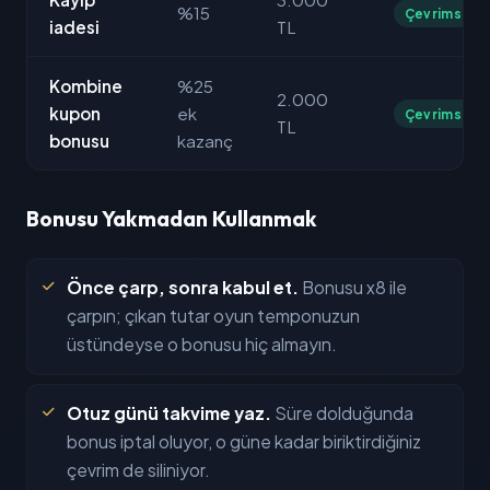
%15
Çevrimsiz
iadesi
TL
Kombine
%25
2.000
kupon
ek
Çevrimsiz
TL
bonusu
kazanç
Bonusu Yakmadan Kullanmak
Önce çarp, sonra kabul et.
Bonusu x8 ile
çarpın; çıkan tutar oyun temponuzun
üstündeyse o bonusu hiç almayın.
Otuz günü takvime yaz.
Süre dolduğunda
bonus iptal oluyor, o güne kadar biriktirdiğiniz
çevrim de siliniyor.