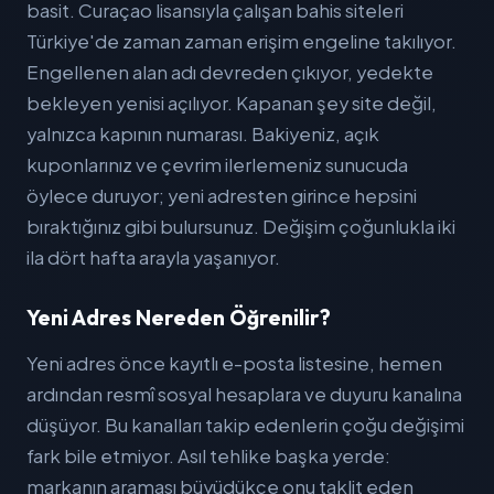
basit. Curaçao lisansıyla çalışan bahis siteleri
Türkiye'de zaman zaman erişim engeline takılıyor.
Engellenen alan adı devreden çıkıyor, yedekte
bekleyen yenisi açılıyor. Kapanan şey site değil,
yalnızca kapının numarası. Bakiyeniz, açık
kuponlarınız ve çevrim ilerlemeniz sunucuda
öylece duruyor; yeni adresten girince hepsini
bıraktığınız gibi bulursunuz. Değişim çoğunlukla iki
ila dört hafta arayla yaşanıyor.
Yeni Adres Nereden Öğrenilir?
Yeni adres önce kayıtlı e-posta listesine, hemen
ardından resmî sosyal hesaplara ve duyuru kanalına
düşüyor. Bu kanalları takip edenlerin çoğu değişimi
fark bile etmiyor. Asıl tehlike başka yerde:
markanın araması büyüdükçe onu taklit eden