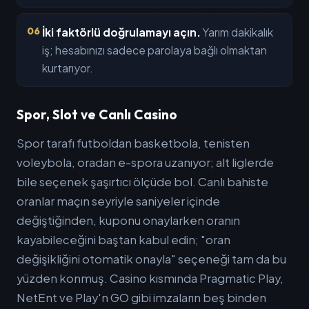
İki faktörlü doğrulamayı açın.
Yarım dakikalık
iş; hesabınızı sadece parolaya bağlı olmaktan
kurtarıyor.
Spor, Slot ve Canlı Casino
Spor tarafı futboldan basketbola, tenisten
voleybola, oradan e-spora uzanıyor; alt liglerde
bile seçenek şaşırtıcı ölçüde bol. Canlı bahiste
oranlar maçın seyriyle saniyeler içinde
değiştiğinden, kuponu onaylarken oranın
kayabileceğini baştan kabul edin; "oran
değişikliğini otomatik onayla" seçeneği tam da bu
yüzden konmuş. Casino kısmında Pragmatic Play,
NetEnt ve Play'n GO gibi imzaların beş binden