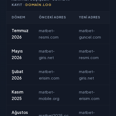
KAYIT ·
DOMAIN.LOG
DÖNEM
ÖNCEKI ADRES
YENI ADRES
S
Temmuz
matbet-
matbet-
E
2026
resmi.com
guncel.com
Mayıs
matbet-
matbet-
S
2026
giris.net
resmi.com
Şubat
matbet-
matbet-
E
2026
erisim.com
giris.net
Kasım
matbet-
matbet-
A
2025
mobile.org
erisim.com
Ağustos
matbet-
matbet2025.cc
D