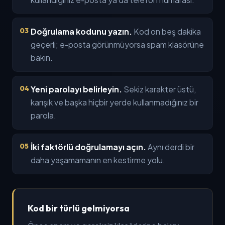
Doğrulama kodunu yazın.
Kod on beş dakika
geçerli; e-posta görünmüyorsa spam klasörüne
bakın.
Yeni parolayı belirleyin.
Sekiz karakter üstü,
karışık ve başka hiçbir yerde kullanmadığınız bir
parola.
İki faktörlü doğrulamayı açın.
Aynı derdi bir
daha yaşamamanın en kestirme yolu.
Kod bir türlü gelmiyorsa