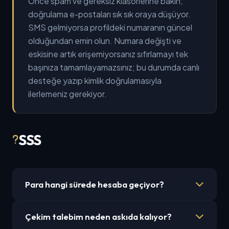
Önce spam ve gereksiz klasörlerine bakın;
doğrulama e-postaları sık sık oraya düşüyor.
SMS gelmiyorsa profildeki numaranın güncel
olduğundan emin olun. Numara değişti ve
eskisine artık erişemiyorsanız sıfırlamayı tek
başınıza tamamlayamazsınız; bu durumda canlı
desteğe yazıp kimlik doğrulamasıyla
ilerlemeniz gerekiyor.
SSS
Para hangi sürede hesaba geçiyor?
Kimlik doğrulaması tamamlanmış hesaplarda
Çekim talebim neden askıda kalıyor?
kripto çekimleri 15-40 dakikada, e-cüzdan