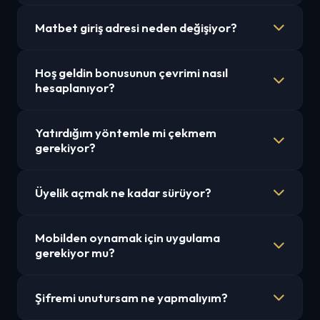
çekimleri 20-60 dakikada, Papara çekimleri 1-4
Askıda kalan taleplerin neredeyse tamamı üç
saatte sonuçlanıyor. Banka havalesi bankanın
Matbet giriş adresi neden değişiyor?
sebepten birine dayanıyor: aktif bonusun
mesai saatine bağlı olduğu için bir iş gününü
çevrimi tamamlanmamıştır, kimlik doğrulaması
Curaçao lisansıyla çalışan bahis siteleri
bulabiliyor. İlk çekimde belge incelemesi sıraya
bitmemiştir ya da para çekilecek hesabın adı
Hoş geldin bonusunun çevrimi nasıl
Türkiye'de dönemsel erişim engelleriyle
girdiğinden süre biraz uzayabilir.
hesaplanıyor?
üyelik adıyla birebir aynı değildir. Üçü de
karşılaşıyor. Engellenen alan adının yerine yedek
tamamsa talep kendiliğinden ilerliyor, ısrarla
bir adres devreye giriyor. Bakiyeniz, açık
Hoş geldin paketi ilk yatırımın yüzde 200'ü kadar
mesaj atmak sırayı öne almıyor.
Yatırdığım yöntemle mi çekmem
kuponlarınız ve bonus çevrim ilerlemeniz
bonus veriyor, üst sınır 10.000 TL. Çevrim
gerekiyor?
sunucuda durduğu için bu değişimden
katsayısı x8. Yani 2.000 TL yatırıp 4.000 TL
etkilenmiyor; yeni adresten giriş yapmanız
bonus aldıysanız 4.000 × 8 = 32.000 TL'lik
Zorunlu değil ama en hızlısı bu. Yatırım yaptığınız
yeterli.
Üyelik açmak ne kadar sürüyor?
toplam bahis hacmi açmanız gerekiyor. Bu hacim
kanaldan çekim istediğinizde kaynak
dolmadan bonus bakiyesi çekilemiyor.
doğrulaması ek adım gerektirmiyor ve talep
Kayıt formu ad, soyad, e-posta, telefon ve
daha çabuk onaylanıyor. Yöntem
Mobilden oynamak için uygulama
parola istiyor; ortalama üç dakikada bitiyor. SMS
gerekiyor mu?
değiştirdiğinizde ek belge istenmesi ihtimali
veya e-posta ile gelen doğrulama kodunu
artıyor, dolayısıyla süre de uzuyor.
girerek hesabı aktif ediyorsunuz. Bilgilerin
Gerekmiyor. Site mobil tarayıcıda tam işlevle
Şifremi unutursam ne yapmalıyım?
gerçek olması şart, çünkü çekim aşamasında
çalışıyor, arayüz ekran boyutuna kendisi uyum
üyelik adı ile banka hesabı adının birebir aynı