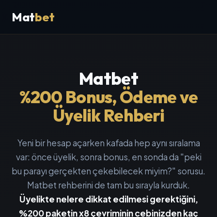
Mat
bet
Matbet
%200 Bonus, Ödeme ve
Üyelik Rehberi
Yeni bir hesap açarken kafada hep aynı sıralama
var: önce üyelik, sonra bonus, en sonda da "peki
bu parayı gerçekten çekebilecek miyim?" sorusu.
Matbet rehberini de tam bu sırayla kurduk.
Üyelikte nelere dikkat edilmesi gerektiğini,
%200 paketin x8 çevriminin cebinizden kaç