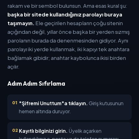
rakam ve bir sembol bulunsun. Ama esas kural şu:
başka bir sitede kullandığınız parolayı buraya
taşımayın.
Ele geçirilen hesapların çoğu sitenin
açığından değil, yıllar önce başka bir yerden sızmış
parolanın burada da denenmesinden gidiyor. Aynı
parolayı iki yerde kullanmak, iki kapıyı tek anahtara
bağlamak gibidir; anahtar kaybolunca ikisi birden
açılır.
Adım Adım Sıfırlama
"Şifremi Unuttum"a tıklayın.
Giriş kutusunun
hemen altında duruyor.
Kayıtlı bilginizi girin.
Üyelik açarken
kullandığınız e-posta ya da telefon numarası.