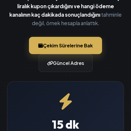
liralık kupon çıkardığını ve hangi ödeme
kanalının kaç dakikada sonuçlandığını
tahminle
değil, örnek hesapla anlattık.
Çekim Sürelerine Bak
Güncel Adres
15 dk