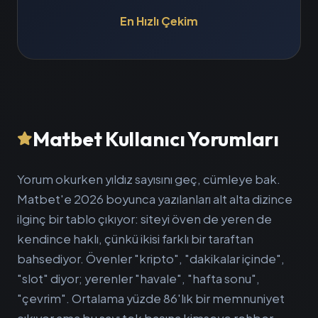
En Hızlı Çekim
Matbet Kullanıcı Yorumları
Yorum okurken yıldız sayısını geç, cümleye bak.
Matbet'e 2026 boyunca yazılanları alt alta dizince
ilginç bir tablo çıkıyor: siteyi öven de yeren de
kendince haklı, çünkü ikisi farklı bir taraftan
bahsediyor. Övenler "kripto", "dakikalar içinde",
"slot" diyor; yerenler "havale", "hafta sonu",
"çevrim". Ortalama yüzde 86'lık bir memnuniyet