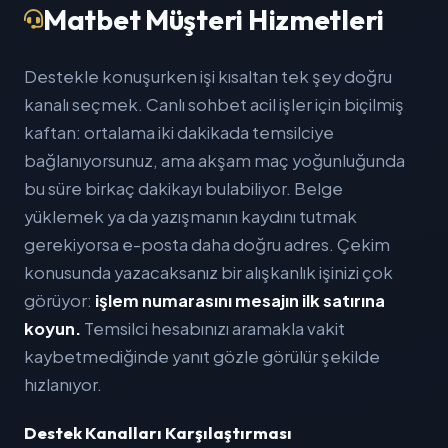
Matbet Müşteri Hizmetleri
Destekle konuşurken işi kısaltan tek şey doğru
kanalı seçmek. Canlı sohbet acil işler için biçilmiş
kaftan: ortalama iki dakikada temsilciye
bağlanıyorsunuz, ama akşam maç yoğunluğunda
bu süre birkaç dakikayı bulabiliyor. Belge
yüklemek ya da yazışmanın kaydını tutmak
gerekiyorsa e-posta daha doğru adres. Çekim
konusunda yazacaksanız bir alışkanlık işinizi çok
görüyor:
işlem numarasını mesajın ilk satırına
koyun.
Temsilci hesabınızı aramakla vakit
kaybetmediğinde yanıt gözle görülür şekilde
hızlanıyor.
Destek Kanalları Karşılaştırması