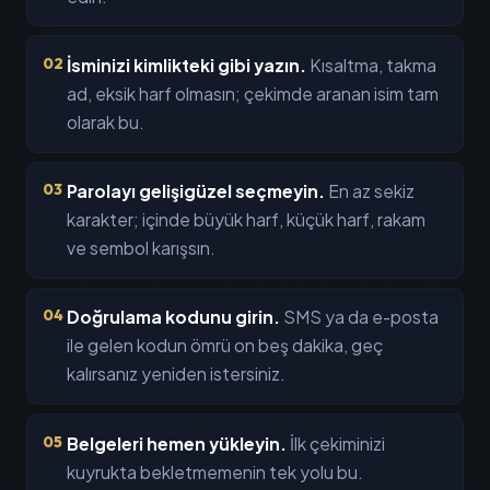
İsminizi kimlikteki gibi yazın.
Kısaltma, takma
ad, eksik harf olmasın; çekimde aranan isim tam
olarak bu.
Parolayı gelişigüzel seçmeyin.
En az sekiz
karakter; içinde büyük harf, küçük harf, rakam
ve sembol karışsın.
Doğrulama kodunu girin.
SMS ya da e-posta
ile gelen kodun ömrü on beş dakika, geç
kalırsanız yeniden istersiniz.
Belgeleri hemen yükleyin.
İlk çekiminizi
kuyrukta bekletmemenin tek yolu bu.