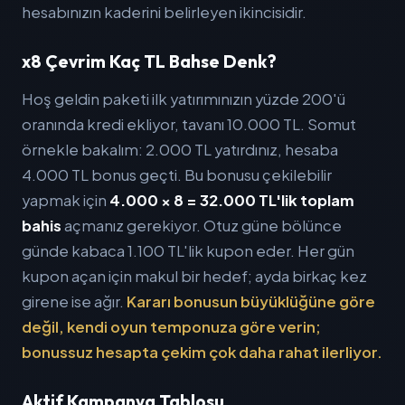
hesabınızın kaderini belirleyen ikincisidir.
x8 Çevrim Kaç TL Bahse Denk?
Hoş geldin paketi ilk yatırımınızın yüzde 200'ü
oranında kredi ekliyor, tavanı 10.000 TL. Somut
örnekle bakalım: 2.000 TL yatırdınız, hesaba
4.000 TL bonus geçti. Bu bonusu çekilebilir
yapmak için
4.000 × 8 = 32.000 TL'lik toplam
bahis
açmanız gerekiyor. Otuz güne bölünce
günde kabaca 1.100 TL'lik kupon eder. Her gün
kupon açan için makul bir hedef; ayda birkaç kez
girene ise ağır.
Kararı bonusun büyüklüğüne göre
değil, kendi oyun temponuza göre verin;
bonussuz hesapta çekim çok daha rahat ilerliyor.
Aktif Kampanya Tablosu