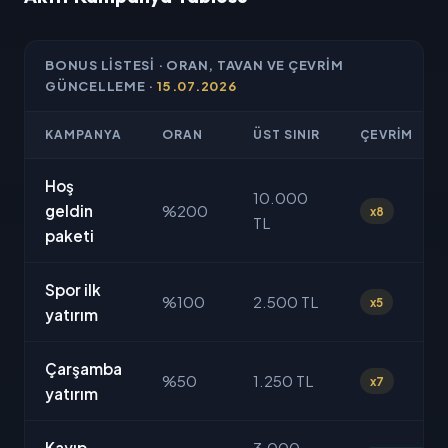
BONUS LISTESI · ORAN, TAVAN VE ÇEVRIM
GÜNCELLEME ·
15.07.2026
KAMPANYA
ORAN
ÜST SINIR
ÇEVRIM
Hoş
10.000
geldin
%200
x8
TL
paketi
Spor ilk
%100
2.500 TL
x5
yatırım
Çarşamba
%50
1.250 TL
x7
yatırım
Kayıp
3.000