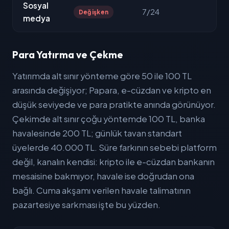
Sosyal
Gü
7/24
Değişken
medya
duy
Para Yatırma ve Çekme
Yatırımda alt sınır yönteme göre 50 ile 100 TL
arasında değişiyor; Papara, e-cüzdan ve kripto en
düşük seviyede ve para pratikte anında görünüyor.
Çekimde alt sınır çoğu yöntemde 100 TL, banka
havalesinde 200 TL; günlük tavan standart
üyelerde 40.000 TL. Süre farkının sebebi platform
değil, kanalın kendisi: kripto ile e-cüzdan bankanın
mesaisine bakmıyor, havale ise doğrudan ona
bağlı. Cuma akşamı verilen havale talimatının
pazartesiye sarkması işte bu yüzden.