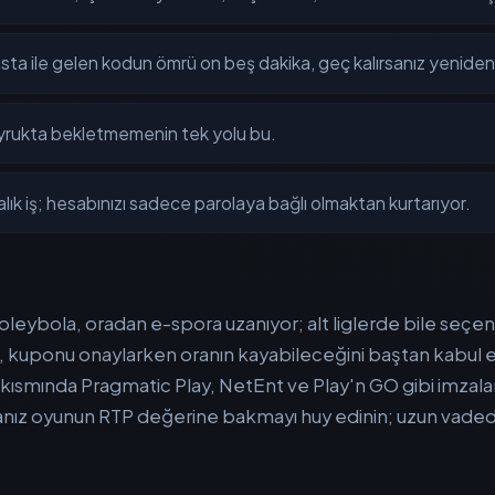
a ile gelen kodun ömrü on beş dakika, geç kalırsanız yeniden i
kuyrukta bekletmemenin tek yolu bu.
lık iş; hesabınızı sadece parolaya bağlı olmaktan kurtarıyor.
leybola, oradan e-spora uzanıyor; alt liglerde bile seçene
n, kuponu onaylarken oranın kayabileceğini baştan kabul ed
smında Pragmatic Play, NetEnt ve Play'n GO gibi imzalar
aksanız oyunun RTP değerine bakmayı huy edinin; uzun va