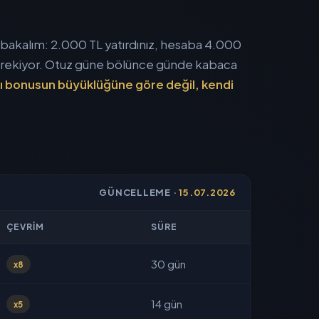
e bakalım: 2.000 TL yatırdınız, hesaba 4.000
rekiyor. Otuz güne bölünce günde kabaca
ı bonusun büyüklüğüne göre değil, kendi
GÜNCELLEME ·
15.07.2026
ÇEVRIM
SÜRE
30 gün
x8
14 gün
x5