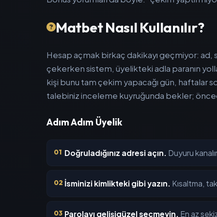
Matbet Nasıl Kullanılır?
Hesap açmak birkaç dakikayı geçmiyor: ad, s
çekerken sistem, üyelikteki adla paranın yolla
kişi bunu tam çekim yapacağı gün, haftalar son
talebiniz inceleme kuyruğunda bekler; öncede
Adım Adım Üyelik
Doğruladığınız adresi açın.
Duyuru kanalın
İsminizi kimlikteki gibi yazın.
Kısaltma, tak
Parolayı gelişigüzel seçmeyin.
En az sekiz