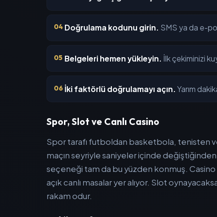
Doğrulama kodunu girin.
SMS ya da e-post
Belgeleri hemen yükleyin.
İlk çekiminizi 
İki faktörlü doğrulamayı açın.
Yarım dakika
Spor, Slot ve Canlı Casino
Spor tarafı futboldan basketbola, tenisten vo
maçın seyriyle saniyeler içinde değiştiğinde
seçeneği tam da bu yüzden konmuş. Casino kı
açık canlı masalar yer alıyor. Slot oynayac
rakam odur.