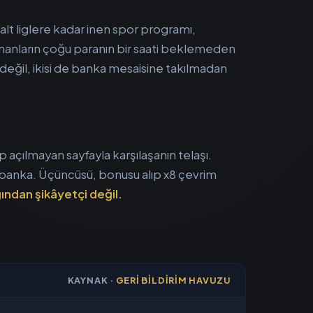
alt liglere kadar inen spor programı,
nanların çoğu paranın bir saati beklemeden
ı değil, ikisi de banka mesaisine takılmadan
 açılmayan sayfayla karşılaşanın telaşı.
ı banka. Üçüncüsü, bonusu alıp x8 çevrim
ından şikâyetçi değil.
KAYNAK ·
GERI BILDIRIM HAVUZU