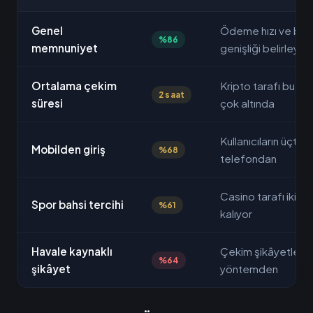
Genel
Ödeme hızı ve bül
%86
memnuniyet
genişliği belirleyici
Ortalama çekim
Kripto tarafı bu or
2 saat
süresi
çok altında
Kullanıcıların üçte ik
Mobilden giriş
%68
telefondan
Casino tarafı ikinc
Spor bahsi tercihi
%61
kalıyor
Havale kaynaklı
Çekim şikâyetlerin
%64
şikâyet
yöntemden