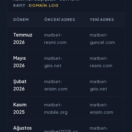
KAYIT ·
DOMAIN.LOG
DÖNEM
ÖNCEKI ADRES
YENI ADRES
S
Temmuz
matbet-
matbet-
E
2026
resmi.com
guncel.com
Mayıs
matbet-
matbet-
S
2026
giris.net
resmi.com
Şubat
matbet-
matbet-
E
2026
erisim.com
giris.net
Kasım
matbet-
matbet-
A
2025
mobile.org
erisim.com
Ağustos
matbet-
matbet2025.cc
D