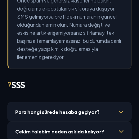
Önce spam ve gereksiz klasörlerine bakın;
doğrulama e-postaları sık sık oraya düşüyor.
SMS gelmiyorsa profildeki numaranın güncel
olduğundan emin olun. Numara değişti ve
eskisine artık erişemiyorsanız sıfırlamayı tek
başınıza tamamlayamazsınız; bu durumda canlı
desteğe yazıp kimlik doğrulamasıyla
ilerlemeniz gerekiyor.
SSS
Para hangi sürede hesaba geçiyor?
Kimlik doğrulaması tamamlanmış hesaplarda
Çekim talebim neden askıda kalıyor?
kripto çekimleri 15-40 dakikada, e-cüzdan