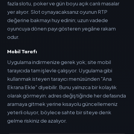
fazla slotu, poker ve gün boyu açık canlı masalar
yer alıyor. Slot oynayacaksanız oyunun RTP
değerine bakmayı huy edinin; uzun vadede
oyuncuya dönen payı gösteren yegâne rakam
odur.
Mobil Tarafı
Uygulama indirmenize gerek yok; site mobil
tarayıcıda tam işlevle çalışıyor. Uygulama gibi
kullanmak isteyen tarayıcı menüsünden "Ana
Ekrana Ekle" diyebilir. Bunu yalnızca bir kolaylık
olarak görmeyin: adres değiştiğinde her defasında
aramaya gitmek yerine kısayolu güncellemeniz
yeterli oluyor, böylece sahte bir siteye denk
gelme riskiniz de azalıyor.