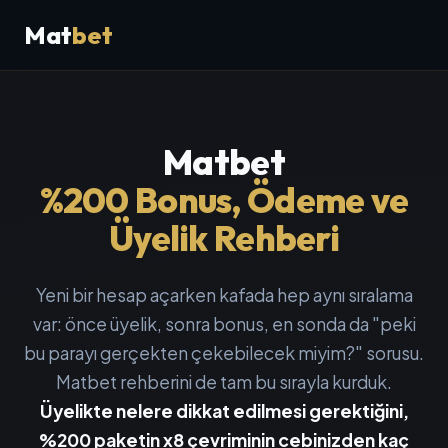
Mat
bet
Matbet
%200 Bonus, Ödeme ve
Üyelik Rehberi
Yeni bir hesap açarken kafada hep aynı sıralama
var: önce üyelik, sonra bonus, en sonda da "peki
bu parayı gerçekten çekebilecek miyim?" sorusu.
Matbet rehberini de tam bu sırayla kurduk.
Üyelikte nelere dikkat edilmesi gerektiğini,
%200 paketin x8 çevriminin cebinizden kaç