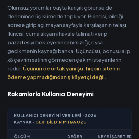
Olumsuz yorumlar başta karışık görünse de
derlenince üç kümede topluyor. Birincisi, bildiği
adrese girip açılmayan sayfayla karşılaşanın telaşı.
İkincisi, cuma akşamı havale talimatı verip
pazartesiyi bekleyenin sabırsızlığı; oysa
gecikmenin kaynağı banka. Üçüncüsü, bonusu alıp
x8 çevrim satırını görmeden çekim isteyenlerin
reddi.
Üçünün de ortak yanı şu: hiçbiri sitenin
ödeme yapmadığından şikâyetçi değil.
Rakamlarla Kullanıcı Deneyimi
KULLANICI DENEYIMI VERILERI · 2026
KAYNAK ·
GERI BILDIRIM HAVUZU
ÖLÇÜM
DEĞER
NEYE IŞARET EDIY