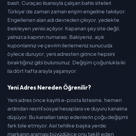
basit. Curaçao lisansıyla çalışan bahis siteleri
Türkiye'de zaman zaman erişim engeline takılıyor.
Engellenen alan adı devreden çıkıyor, yedekte
bekleyen yenisi açılıyor. Kapanan şey site değil,
yalnızca kapının numarası. Bakiyeniz, açık
kuponlarınız ve çevrim ilerlemeniz sunucuda
öylece duruyor; yeni adresten girince hepsini
bıraktığınız gibi bulursunuz. Değişim çoğunlukla iki
ila dört hafta arayla yaşanıyor.
Yeni Adres Nereden Öğrenilir?
Yeni adres önce kayıtlı e-posta listesine, hemen
ardından resmî sosyal hesaplara ve duyuru kanalına
düşüyor. Bu kanalları takip edenlerin çoğu değişimi
fark bile etmiyor. Asıl tehlike başka yerde:
markanın araması büyüdükçe onu taklit eden