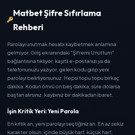
Matbet Şifre Sıfırlama
Rehberi
Parolayı unutmak hesabı kaybetmek anlamına
gelmiyor. Giriş ekranındaki "Şifremi Unuttum"
bağlantısına tıklıyor, kayıtlı e-postanızı ya da
telefonunuzu yazıyor, gelen kodu girip yeni
parolayı belirliyorsunuz. Hepsi topu topu birkaç
dakika. Kodun ömrü on beş dakika; süre dolarsa
baştan alırsınız, kaybınız bir dakikadan ibaret.
İşin Kritik Yeri: Yeni Parola
En kritik an, yeni parolayı seçtiğiniz an. En az sekiz
karakter olsun; içinde büyük harf, küçük harf,