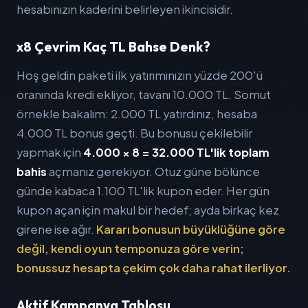
hesabınızın kaderini belirleyen ikincisidir.
x8 Çevrim Kaç TL Bahse Denk?
Hoş geldin paketi ilk yatırımınızın yüzde 200'ü
oranında kredi ekliyor, tavanı 10.000 TL. Somut
örnekle bakalım: 2.000 TL yatırdınız, hesaba
4.000 TL bonus geçti. Bu bonusu çekilebilir
yapmak için
4.000 × 8 = 32.000 TL'lik toplam
bahis
açmanız gerekiyor. Otuz güne bölünce
günde kabaca 1.100 TL'lik kupon eder. Her gün
kupon açan için makul bir hedef; ayda birkaç kez
girene ise ağır.
Kararı bonusun büyüklüğüne göre
değil, kendi oyun temponuza göre verin;
bonussuz hesapta çekim çok daha rahat ilerliyor.
Aktif Kampanya Tablosu