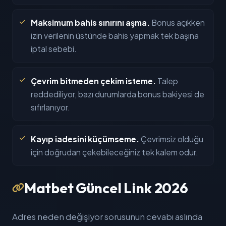
Maksimum bahis sınırını aşma.
Bonus açıkken
izin verilenin üstünde bahis yapmak tek başına
iptal sebebi.
Çevrim bitmeden çekim isteme.
Talep
reddediliyor, bazı durumlarda bonus bakiyesi de
sıfırlanıyor.
Kayıp iadesini küçümseme.
Çevrimsiz olduğu
için doğrudan çekebileceğiniz tek kalem odur.
Matbet Güncel Link 2026
Adres neden değişiyor sorusunun cevabı aslında