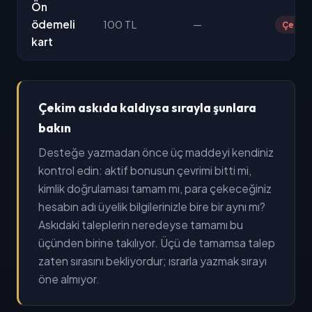
Ön
ödemeli
100 TL
—
Çekim
kart
Çekim askıda kaldıysa sırayla şunlara
bakın
Desteğe yazmadan önce üç maddeyi kendiniz
kontrol edin: aktif bonusun çevrimi bitti mi,
kimlik doğrulaması tamam mı, para çekeceğiniz
hesabın adı üyelik bilgilerinizle bire bir aynı mı?
Askıdaki taleplerin neredeyse tamamı bu
üçünden birine takılıyor. Üçü de tamamsa talep
zaten sırasını bekliyordur; ısrarla yazmak sırayı
öne almıyor.