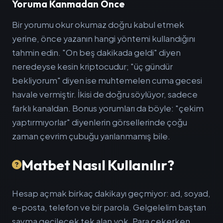
Yoruma Kanmadan Önce
Bir yorumu okur okumaz doğru kabul etmek
yerine, önce yazanın hangi yöntemi kullandığını
tahmin edin. "On beş dakikada geldi" diyen
neredeyse kesin kriptocudur; "üç gündür
bekliyorum" diyen ise muhtemelen cuma gecesi
havale vermiştir. İkisi de doğru söylüyor, sadece
farklı kanaldan. Bonus yorumları da böyle: "çekim
yaptırmıyorlar" diyenlerin görsellerinde çoğu
zaman çevrim çubuğu yarılanmamış bile.
Matbet Nasıl Kullanılır?
Hesap açmak birkaç dakikayı geçmiyor: ad, soyad,
e-posta, telefon ve bir parola. Gelgelelim baştan
savma geçilecek tek alan yok. Para çekerken