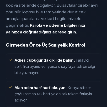
kopya siteler de çoğalıyor. Bu sayfalar birebir aynı
görünür, logosu bile tam yerinde durur; tek
amaçları parolanızı ve kart bilgilerinizi ele
geçirmektir.
Parola ve ödeme bilgilerinizi
yalnızca doğruladığınız adrese girin.
Girmeden Önce Üç Saniyelik Kontrol
Adres çubuğundaki kilide bakın.
Tarayıcı
sertifika uyarısı veriyorsa o sayfaya tek bir bilgi
bile yazmayın.
Alan adını harf harf okuyun.
Kopya siteler
çoğu zaman tek harf ya da tek rakam farkıyla
açılıyor.