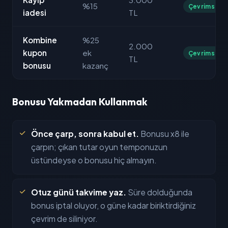
%15
Çevrimsiz
iadesi
TL
Kombine
%25
2.000
kupon
ek
Çevrimsiz
TL
bonusu
kazanç
Bonusu Yakmadan Kullanmak
Önce çarp, sonra kabul et.
Bonusu x8 ile
çarpın; çıkan tutar oyun temponuzun
üstündeyse o bonusu hiç almayın.
Otuz günü takvime yaz.
Süre dolduğunda
bonus iptal oluyor, o güne kadar biriktirdiğiniz
çevrim de siliniyor.