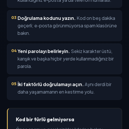
Doğrulama kodunu yazın.
Kod on beş dakika
geçerli; e-posta görünmüyorsa spam klasörüne
bakın.
Yeni parolayı belirleyin.
Sekiz karakter üstü,
karışık ve başka hiçbir yerde kullanmadığınız bir
parola.
İki faktörlü doğrulamayı açın.
Aynı derdi bir
daha yaşamamanın en kestirme yolu.
Kod bir türlü gelmiyorsa