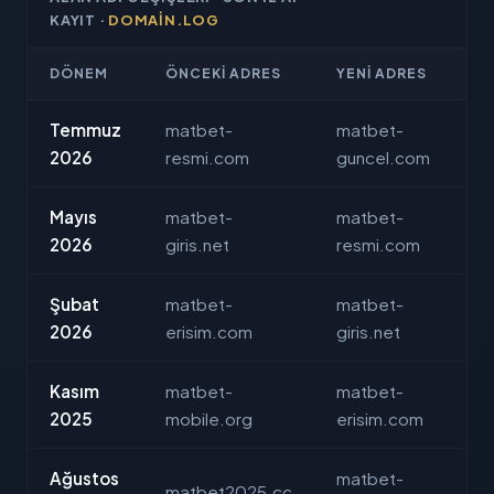
KAYIT ·
DOMAIN.LOG
DÖNEM
ÖNCEKI ADRES
YENI ADRES
S
Temmuz
matbet-
matbet-
E
2026
resmi.com
guncel.com
Mayıs
matbet-
matbet-
S
2026
giris.net
resmi.com
Şubat
matbet-
matbet-
E
2026
erisim.com
giris.net
Kasım
matbet-
matbet-
A
2025
mobile.org
erisim.com
Ağustos
matbet-
matbet2025.cc
D