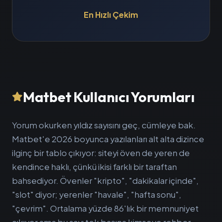
En Hızlı Çekim
Matbet Kullanıcı Yorumları
Yorum okurken yıldız sayısını geç, cümleye bak.
Matbet'e 2026 boyunca yazılanları alt alta dizince
ilginç bir tablo çıkıyor: siteyi öven de yeren de
kendince haklı, çünkü ikisi farklı bir taraftan
bahsediyor. Övenler "kripto", "dakikalar içinde",
"slot" diyor; yerenler "havale", "hafta sonu",
"çevrim". Ortalama yüzde 86'lık bir memnuniyet