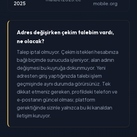
2025
mobile.org
Adres değişirken çekim talebim vardı,
ne olacak?
Talep iptal olmuyor. Çekim istekleri hesabınıza
bağlı biçimde sunucuda işleniyor; alan adının
değişmesi bu kuyruğa dokunmuyor. Yeni
adresten giriş yaptığınızda talebi işlem
geçmişinde aynı durumda görürsünüz. Tek
dikkat etmeniz gereken, profildeki telefon ve
e-postanın güncel olması; platform
gerektiğinde sizinle yalnızca bu iki kanaldan
iletişim kuruyor.