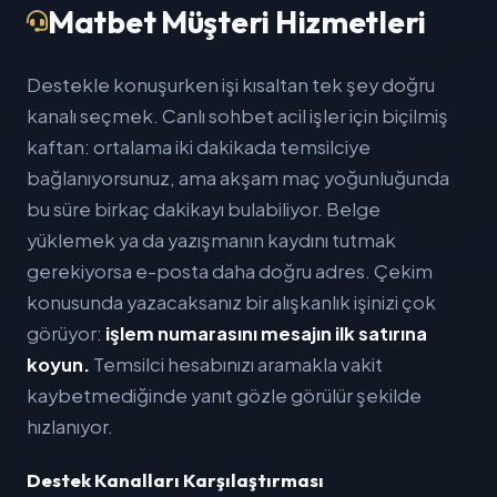
Matbet Müşteri Hizmetleri
Destekle konuşurken işi kısaltan tek şey doğru
kanalı seçmek. Canlı sohbet acil işler için biçilmiş
kaftan: ortalama iki dakikada temsilciye
bağlanıyorsunuz, ama akşam maç yoğunluğunda
bu süre birkaç dakikayı bulabiliyor. Belge
yüklemek ya da yazışmanın kaydını tutmak
gerekiyorsa e-posta daha doğru adres. Çekim
konusunda yazacaksanız bir alışkanlık işinizi çok
görüyor:
işlem numarasını mesajın ilk satırına
koyun.
Temsilci hesabınızı aramakla vakit
kaybetmediğinde yanıt gözle görülür şekilde
hızlanıyor.
Destek Kanalları Karşılaştırması