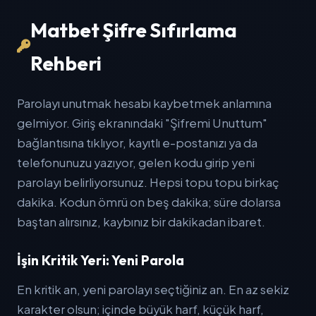
Matbet Şifre Sıfırlama
Rehberi
Parolayı unutmak hesabı kaybetmek anlamına
gelmiyor. Giriş ekranındaki "Şifremi Unuttum"
bağlantısına tıklıyor, kayıtlı e-postanızı ya da
telefonunuzu yazıyor, gelen kodu girip yeni
parolayı belirliyorsunuz. Hepsi topu topu birkaç
dakika. Kodun ömrü on beş dakika; süre dolarsa
baştan alırsınız, kaybınız bir dakikadan ibaret.
İşin Kritik Yeri: Yeni Parola
En kritik an, yeni parolayı seçtiğiniz an. En az sekiz
karakter olsun; içinde büyük harf, küçük harf,