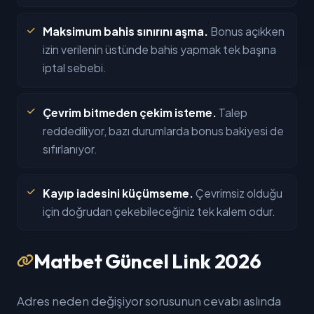
Maksimum bahis sınırını aşma.
Bonus açıkken
izin verilenin üstünde bahis yapmak tek başına
iptal sebebi.
Çevrim bitmeden çekim isteme.
Talep
reddediliyor, bazı durumlarda bonus bakiyesi de
sıfırlanıyor.
Kayıp iadesini küçümseme.
Çevrimsiz olduğu
için doğrudan çekebileceğiniz tek kalem odur.
Matbet Güncel Link 2026
Adres neden değişiyor sorusunun cevabı aslında