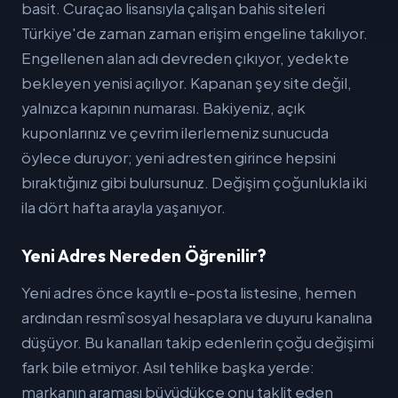
basit. Curaçao lisansıyla çalışan bahis siteleri
Türkiye'de zaman zaman erişim engeline takılıyor.
Engellenen alan adı devreden çıkıyor, yedekte
bekleyen yenisi açılıyor. Kapanan şey site değil,
yalnızca kapının numarası. Bakiyeniz, açık
kuponlarınız ve çevrim ilerlemeniz sunucuda
öylece duruyor; yeni adresten girince hepsini
bıraktığınız gibi bulursunuz. Değişim çoğunlukla iki
ila dört hafta arayla yaşanıyor.
Yeni Adres Nereden Öğrenilir?
Yeni adres önce kayıtlı e-posta listesine, hemen
ardından resmî sosyal hesaplara ve duyuru kanalına
düşüyor. Bu kanalları takip edenlerin çoğu değişimi
fark bile etmiyor. Asıl tehlike başka yerde:
markanın araması büyüdükçe onu taklit eden