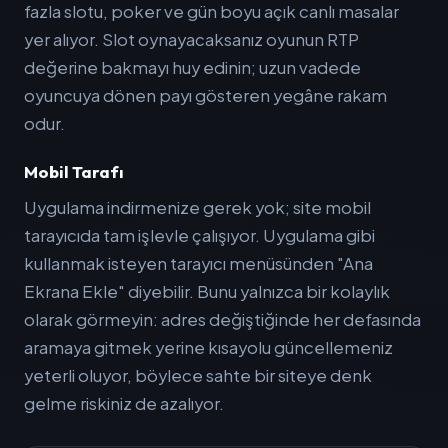
fazla slotu, poker ve gün boyu açık canlı masalar
yer alıyor. Slot oynayacaksanız oyunun RTP
değerine bakmayı huy edinin; uzun vadede
oyuncuya dönen payı gösteren yegâne rakam
odur.
Mobil Tarafı
Uygulama indirmenize gerek yok; site mobil
tarayıcıda tam işlevle çalışıyor. Uygulama gibi
kullanmak isteyen tarayıcı menüsünden "Ana
Ekrana Ekle" diyebilir. Bunu yalnızca bir kolaylık
olarak görmeyin: adres değiştiğinde her defasında
aramaya gitmek yerine kısayolu güncellemeniz
yeterli oluyor, böylece sahte bir siteye denk
gelme riskiniz de azalıyor.