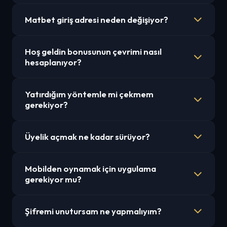
çekimleri 20-60 dakikada, Papara çekimleri 1-4
Askıda kalan taleplerin neredeyse tamamı üç
saatte sonuçlanıyor. Banka havalesi bankanın
Matbet giriş adresi neden değişiyor?
sebepten birine dayanıyor: aktif bonusun
mesai saatine bağlı olduğu için bir iş gününü
çevrimi tamamlanmamıştır, kimlik doğrulaması
Curaçao lisansıyla çalışan bahis siteleri
bulabiliyor. İlk çekimde belge incelemesi sıraya
bitmemiştir ya da para çekilecek hesabın adı
Hoş geldin bonusunun çevrimi nasıl
Türkiye'de dönemsel erişim engelleriyle
girdiğinden süre biraz uzayabilir.
hesaplanıyor?
üyelik adıyla birebir aynı değildir. Üçü de
karşılaşıyor. Engellenen alan adının yerine yedek
tamamsa talep kendiliğinden ilerliyor, ısrarla
bir adres devreye giriyor. Bakiyeniz, açık
Hoş geldin paketi ilk yatırımın yüzde 200'ü kadar
mesaj atmak sırayı öne almıyor.
Yatırdığım yöntemle mi çekmem
kuponlarınız ve bonus çevrim ilerlemeniz
bonus veriyor, üst sınır 10.000 TL. Çevrim
gerekiyor?
sunucuda durduğu için bu değişimden
katsayısı x8. Yani 2.000 TL yatırıp 4.000 TL
etkilenmiyor; yeni adresten giriş yapmanız
bonus aldıysanız 4.000 × 8 = 32.000 TL'lik
Zorunlu değil ama en hızlısı bu. Yatırım yaptığınız
yeterli.
Üyelik açmak ne kadar sürüyor?
toplam bahis hacmi açmanız gerekiyor. Bu hacim
kanaldan çekim istediğinizde kaynak
dolmadan bonus bakiyesi çekilemiyor.
doğrulaması ek adım gerektirmiyor ve talep
Kayıt formu ad, soyad, e-posta, telefon ve
daha çabuk onaylanıyor. Yöntem
Mobilden oynamak için uygulama
parola istiyor; ortalama üç dakikada bitiyor. SMS
gerekiyor mu?
değiştirdiğinizde ek belge istenmesi ihtimali
veya e-posta ile gelen doğrulama kodunu
artıyor, dolayısıyla süre de uzuyor.
girerek hesabı aktif ediyorsunuz. Bilgilerin
Gerekmiyor. Site mobil tarayıcıda tam işlevle
Şifremi unutursam ne yapmalıyım?
gerçek olması şart, çünkü çekim aşamasında
çalışıyor, arayüz ekran boyutuna kendisi uyum
üyelik adı ile banka hesabı adının birebir aynı