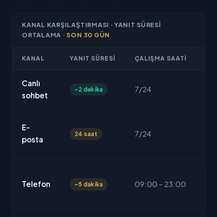
KANAL KARŞILAŞTIRMASI · YANIT SÜRESI
ORTALAMA ·
SON 30 GÜN
KANAL
YANIT SÜRESI
ÇALIŞMA SAATI
NE
Canlı
Aci
7/24
~2 dakika
sohbet
adr
Be
E-
7/24
yü
24 saat
posta
re
He
Telefon
09:00 – 23:00
do
~5 dakika
kon