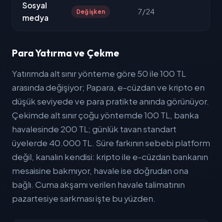
Sosyal
Gü
7/24
Değişken
medya
duy
Para Yatırma ve Çekme
Yatırımda alt sınır yönteme göre 50 ile 100 TL
arasında değişiyor; Papara, e-cüzdan ve kripto en
düşük seviyede ve para pratikte anında görünüyor.
Çekimde alt sınır çoğu yöntemde 100 TL, banka
havalesinde 200 TL; günlük tavan standart
üyelerde 40.000 TL. Süre farkının sebebi platform
değil, kanalın kendisi: kripto ile e-cüzdan bankanın
mesaisine bakmıyor, havale ise doğrudan ona
bağlı. Cuma akşamı verilen havale talimatının
pazartesiye sarkması işte bu yüzden.