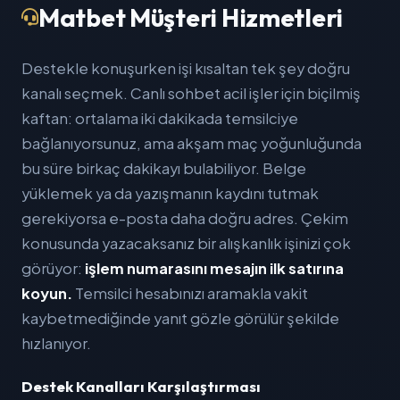
Matbet Müşteri Hizmetleri
Destekle konuşurken işi kısaltan tek şey doğru
kanalı seçmek. Canlı sohbet acil işler için biçilmiş
kaftan: ortalama iki dakikada temsilciye
bağlanıyorsunuz, ama akşam maç yoğunluğunda
bu süre birkaç dakikayı bulabiliyor. Belge
yüklemek ya da yazışmanın kaydını tutmak
gerekiyorsa e-posta daha doğru adres. Çekim
konusunda yazacaksanız bir alışkanlık işinizi çok
görüyor:
işlem numarasını mesajın ilk satırına
koyun.
Temsilci hesabınızı aramakla vakit
kaybetmediğinde yanıt gözle görülür şekilde
hızlanıyor.
Destek Kanalları Karşılaştırması