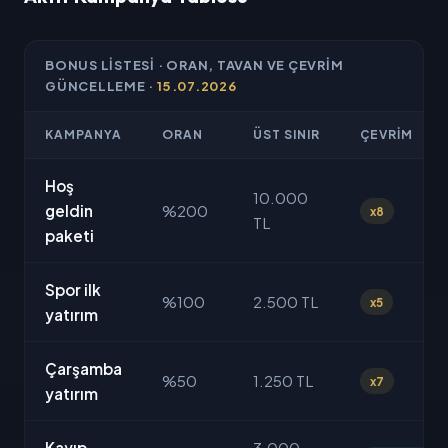
BONUS LISTESI · ORAN, TAVAN VE ÇEVRIM
GÜNCELLEME ·
15.07.2026
KAMPANYA
ORAN
ÜST SINIR
ÇEVRIM
Hoş
10.000
geldin
%200
x8
TL
paketi
Spor ilk
%100
2.500 TL
x5
yatırım
Çarşamba
%50
1.250 TL
x7
yatırım
Kayıp
3.000