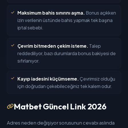
Maksimum bahis sınırını aşma.
Bonus açıkken
izin verilenin üstünde bahis yapmak tek başına
iptal sebebi.
Çevrim bitmeden çekim isteme.
Talep
reddediliyor, bazı durumlarda bonus bakiyesi de
sıfırlanıyor.
Kayıp iadesini küçümseme.
Çevrimsiz olduğu
için doğrudan çekebileceğiniz tek kalem odur.
Matbet Güncel Link 2026
Adres neden değişiyor sorusunun cevabı aslında