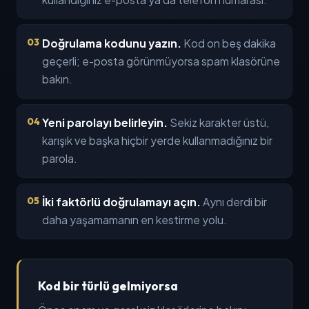
Doğrulama kodunu yazın.
Kod on beş dakika
geçerli; e-posta görünmüyorsa spam klasörüne
bakın.
Yeni parolayı belirleyin.
Sekiz karakter üstü,
karışık ve başka hiçbir yerde kullanmadığınız bir
parola.
İki faktörlü doğrulamayı açın.
Aynı derdi bir
daha yaşamamanın en kestirme yolu.
Kod bir türlü gelmiyorsa