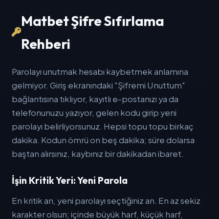
Matbet Şifre Sıfırlama
Rehberi
Parolayı unutmak hesabı kaybetmek anlamına
gelmiyor. Giriş ekranındaki "Şifremi Unuttum"
bağlantısına tıklıyor, kayıtlı e-postanızı ya da
telefonunuzu yazıyor, gelen kodu girip yeni
parolayı belirliyorsunuz. Hepsi topu topu birkaç
dakika. Kodun ömrü on beş dakika; süre dolarsa
baştan alırsınız, kaybınız bir dakikadan ibaret.
İşin Kritik Yeri: Yeni Parola
En kritik an, yeni parolayı seçtiğiniz an. En az sekiz
karakter olsun; içinde büyük harf, küçük harf,