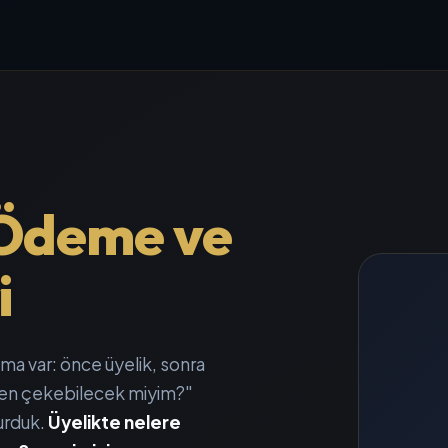
Ödeme ve
i
ama var: önce üyelik, sonra
ten çekebilecek miyim?"
urduk.
Üyelikte nelere