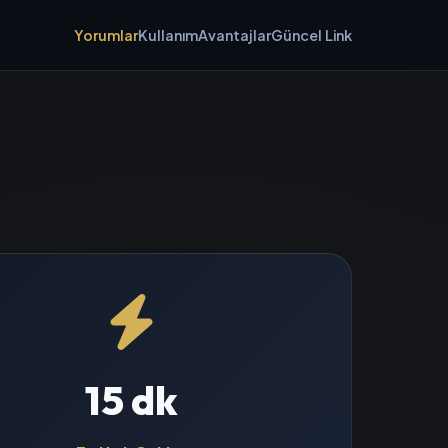
Yorumlar
Kullanım
Avantajlar
Güncel Link
15 dk