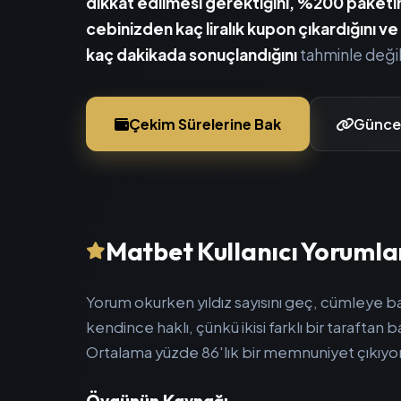
dikkat edilmesi gerektiğini, %200 paketin
cebinizden kaç liralık kupon çıkardığını v
kaç dakikada sonuçlandığını
tahminle değil
Çekim Sürelerine Bak
Günce
Matbet Kullanıcı Yorumla
Yorum okurken yıldız sayısını geç, cümleye bak
kendince haklı, çünkü ikisi farklı bir taraftan
Ortalama yüzde 86'lık bir memnuniyet çıkıyor