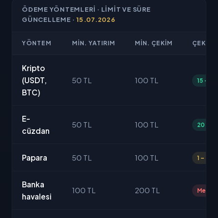
ÖDEME YÖNTEMLERI · LIMIT VE SÜRE
GÜNCELLEME ·
15.07.2026
YÖNTEM
MIN. YATIRIM
MIN. ÇEKIM
ÇEKIM 
Kripto
(USDT,
50 TL
100 TL
15 – 4
BTC)
E-
50 TL
100 TL
20 – 6
cüzdan
Papara
50 TL
100 TL
1 – 4 s
Banka
100 TL
200 TL
Mesai 
havalesi