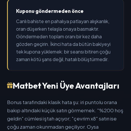
Kuponu göndermeden önce
Canlı bahiste en pahalıya patlayan alışkanlık,
oran düşerken telaşla onaya basmaktır.
Göndermeden toplam oranı bir kez daha
gözden geçirin. İkinci hata da bütün bakiyeyi
tek kupona yüklemek: bir seansı bitiren çoğu
zaman kötü şans değil, hatalı bölüştürmedir.
Matbet Yeni Üye Avantajları
Bonus tarafındaki klasik hata şu: iri puntolu orana
bakıp altındaki küçük satırı görmemek. "%200 hoş
geldin" cümlesi iştah açıyor; "çevrim x8" satırı ise
çoğu zaman okunmadan geçiliyor. Oysa