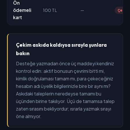
Ön
ödemeli
100 TL
—
Çekim
kart
Çekim askıda kaldıysa sırayla şunlara
bakın
Desteğe yazmadan önce üç maddeyi kendiniz
kontrol edin: aktif bonusun çevrimi bitti mi,
kimlik doğrulaması tamam mı, para çekeceğiniz
hesabın adı üyelik bilgilerinizle bire bir aynı mı?
Askıdaki taleplerin neredeyse tamamı bu
üçünden birine takılıyor. Üçü de tamamsa talep
zaten sırasını bekliyordur; ısrarla yazmak sırayı
öne almıyor.