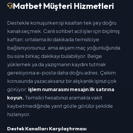
Matbet Müşteri Hizmetleri
Destekle konuşurken işi kısaltan tek şey doğru
kanalı seçmek. Canlı sohbet acil işler için biçilmiş
kaftan: ortalama iki dakikada temsilciye
bağlanıyorsunuz, ama akşam maç yoğunluğunda
bu süre birkaç dakikayı bulabiliyor. Belge
yüklemek ya da yazışmanın kaydını tutmak
gerekiyorsa e-posta daha doğru adres. Çekim
konusunda yazacaksanız bir alışkanlık işinizi çok
görüyor:
işlem numarasını mesajın ilk satırına
koyun.
Temsilci hesabınızı aramakla vakit
kaybetmediğinde yanıt gözle görülür şekilde
hızlanıyor.
Destek Kanalları Karşılaştırması