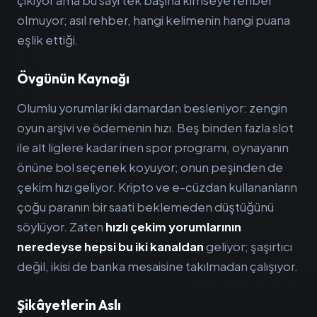
çıkıyor ama bu sayı tek başına kimseye rehber
olmuyor; asıl rehber, hangi kelimenin hangi puana
eşlik ettiği.
Övgünün Kaynağı
Olumlu yorumlar iki damardan besleniyor: zengin
oyun arşivi ve ödemenin hızı. Beş binden fazla slot
ile alt liglere kadar inen spor programı, oynayanın
önüne bol seçenek koyuyor; onun peşinden de
çekim hızı geliyor. Kripto ve e-cüzdan kullananların
çoğu paranın bir saati beklemeden düştüğünü
söylüyor. Zaten
hızlı çekim yorumlarının
neredeyse hepsi bu iki kanaldan
geliyor; şaşırtıcı
değil, ikisi de banka mesaisine takılmadan çalışıyor.
Şikâyetlerin Aslı