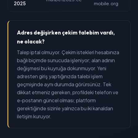
2025
mobile.org
Adres değişirken çekim talebim vardı,
ne olacak?
Talep iptal olmuyor. Çekim istekleri hesabınıza
bağlı biçimde sunucuda işleniyor; alan adının
değişmesi bu kuyruğa dokunmuyor. Yeni
adresten giriş yaptığınızda talebi işlem
geçmişinde aynı durumda görürsünüz. Tek
dikkat etmeniz gereken, profildeki telefon ve
e-postanın güncel olması; platform
gerektiğinde sizinle yalnızca bu iki kanaldan
iletişim kuruyor.