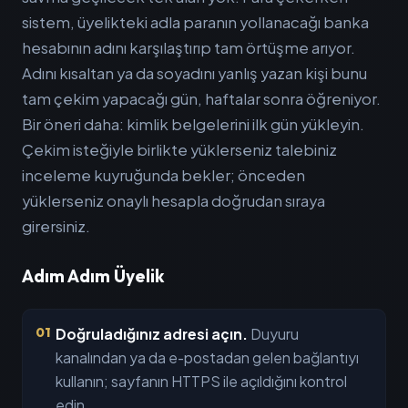
sistem, üyelikteki adla paranın yollanacağı banka
hesabının adını karşılaştırıp tam örtüşme arıyor.
Adını kısaltan ya da soyadını yanlış yazan kişi bunu
tam çekim yapacağı gün, haftalar sonra öğreniyor.
Bir öneri daha: kimlik belgelerini ilk gün yükleyin.
Çekim isteğiyle birlikte yüklerseniz talebiniz
inceleme kuyruğunda bekler; önceden
yüklerseniz onaylı hesapla doğrudan sıraya
girersiniz.
Adım Adım Üyelik
Doğruladığınız adresi açın.
Duyuru
kanalından ya da e-postadan gelen bağlantıyı
kullanın; sayfanın HTTPS ile açıldığını kontrol
edin.