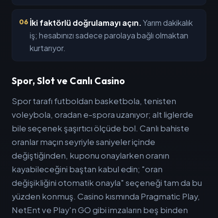
İki faktörlü doğrulamayı açın.
Yarım dakikalık
iş; hesabınızı sadece parolaya bağlı olmaktan
kurtarıyor.
Spor, Slot ve Canlı Casino
Spor tarafı futboldan basketbola, tenisten
voleybola, oradan e-spora uzanıyor; alt liglerde
bile seçenek şaşırtıcı ölçüde bol. Canlı bahiste
oranlar maçın seyriyle saniyeler içinde
değiştiğinden, kuponu onaylarken oranın
kayabileceğini baştan kabul edin; "oran
değişikliğini otomatik onayla" seçeneği tam da bu
yüzden konmuş. Casino kısmında Pragmatic Play,
NetEnt ve Play'n GO gibi imzaların beş binden