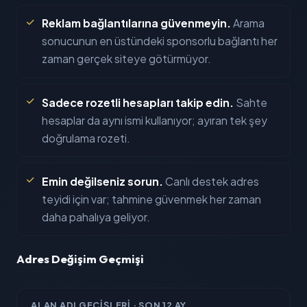
Reklam bağlantılarına güvenmeyin.
Arama
sonucunun en üstündeki sponsorlu bağlantı her
zaman gerçek siteye götürmüyor.
Sadece rozetli hesapları takip edin.
Sahte
hesaplar da aynı ismi kullanıyor; ayıran tek şey
doğrulama rozeti.
Emin değilseniz sorun.
Canlı destek adres
teyidi için var; tahmine güvenmek her zaman
daha pahalıya geliyor.
Adres Değişim Geçmişi
ALAN ADI GEÇIŞLERI · SON 12 AY