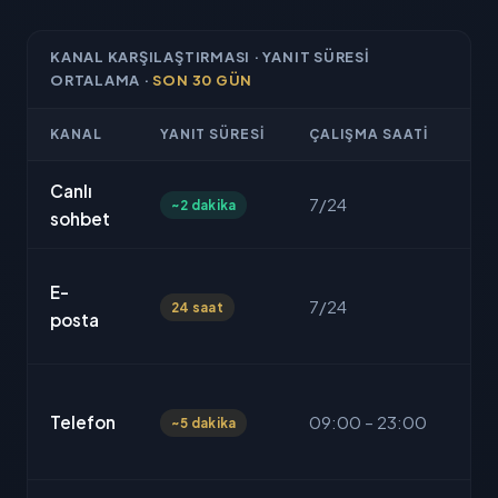
KANAL KARŞILAŞTIRMASI · YANIT SÜRESI
ORTALAMA ·
SON 30 GÜN
KANAL
YANIT SÜRESI
ÇALIŞMA SAATI
NE
Canlı
Aci
7/24
~2 dakika
sohbet
adr
Be
E-
7/24
yü
24 saat
posta
re
He
Telefon
09:00 – 23:00
do
~5 dakika
kon