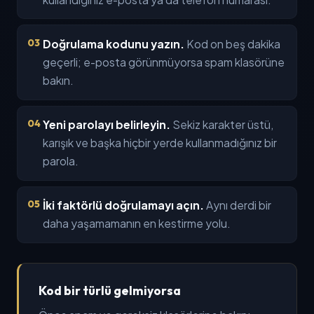
Doğrulama kodunu yazın.
Kod on beş dakika
geçerli; e-posta görünmüyorsa spam klasörüne
bakın.
Yeni parolayı belirleyin.
Sekiz karakter üstü,
karışık ve başka hiçbir yerde kullanmadığınız bir
parola.
İki faktörlü doğrulamayı açın.
Aynı derdi bir
daha yaşamamanın en kestirme yolu.
Kod bir türlü gelmiyorsa