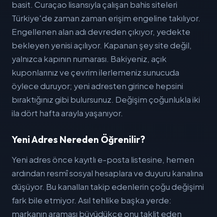
basit. Curaçao lisansıyla çalışan bahis siteleri
Türkiye'de zaman zaman erişim engeline takılıyor.
Engellenen alan adı devreden çıkıyor, yedekte
bekleyen yenisi açılıyor. Kapanan şey site değil,
yalnızca kapının numarası. Bakiyeniz, açık
kuponlarınız ve çevrim ilerlemeniz sunucuda
öylece duruyor; yeni adresten girince hepsini
bıraktığınız gibi bulursunuz. Değişim çoğunlukla iki
ila dört hafta arayla yaşanıyor.
Yeni Adres Nereden Öğrenilir?
Yeni adres önce kayıtlı e-posta listesine, hemen
ardından resmî sosyal hesaplara ve duyuru kanalına
düşüyor. Bu kanalları takip edenlerin çoğu değişimi
fark bile etmiyor. Asıl tehlike başka yerde:
markanın araması büyüdükçe onu taklit eden