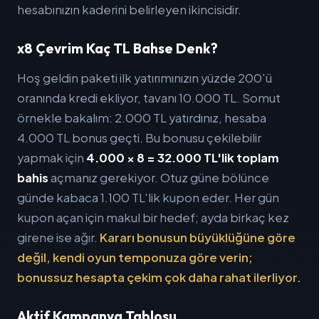
hesabınızın kaderini belirleyen ikincisidir.
x8 Çevrim Kaç TL Bahse Denk?
Hoş geldin paketi ilk yatırımınızın yüzde 200'ü
oranında kredi ekliyor, tavanı 10.000 TL. Somut
örnekle bakalım: 2.000 TL yatırdınız, hesaba
4.000 TL bonus geçti. Bu bonusu çekilebilir
yapmak için
4.000 × 8 = 32.000 TL'lik toplam
bahis
açmanız gerekiyor. Otuz güne bölünce
günde kabaca 1.100 TL'lik kupon eder. Her gün
kupon açan için makul bir hedef; ayda birkaç kez
girene ise ağır.
Kararı bonusun büyüklüğüne göre
değil, kendi oyun temponuza göre verin;
bonussuz hesapta çekim çok daha rahat ilerliyor.
Aktif Kampanya Tablosu