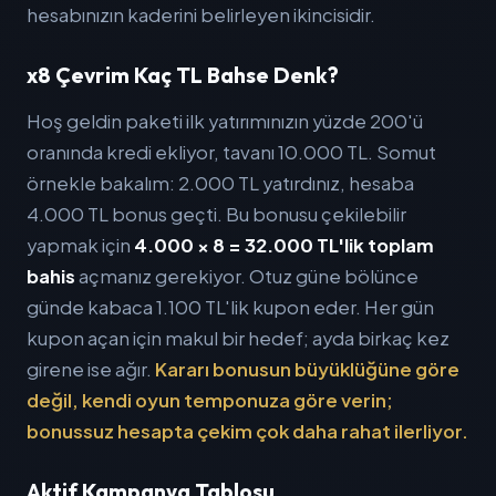
hesabınızın kaderini belirleyen ikincisidir.
x8 Çevrim Kaç TL Bahse Denk?
Hoş geldin paketi ilk yatırımınızın yüzde 200'ü
oranında kredi ekliyor, tavanı 10.000 TL. Somut
örnekle bakalım: 2.000 TL yatırdınız, hesaba
4.000 TL bonus geçti. Bu bonusu çekilebilir
yapmak için
4.000 × 8 = 32.000 TL'lik toplam
bahis
açmanız gerekiyor. Otuz güne bölünce
günde kabaca 1.100 TL'lik kupon eder. Her gün
kupon açan için makul bir hedef; ayda birkaç kez
girene ise ağır.
Kararı bonusun büyüklüğüne göre
değil, kendi oyun temponuza göre verin;
bonussuz hesapta çekim çok daha rahat ilerliyor.
Aktif Kampanya Tablosu