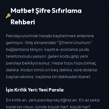
Matbet Şifre Sıfırlama
Rehberi
Parolayı unutmak hesabı kaybetmek anlamına
gelmiyor. Giriş ekranındaki "Şifremi Unuttum"
bağlantısına tıklıyor, kayıtlı e-postanızı ya da
telefonunuzu yazıyor, gelen kodu girip yeni
parolayı belirliyorsunuz. Hepsi topu topu birkaç
dakika. Kodun ömrü on beş dakika; süre dolarsa
baştan alırsınız, kaybınız bir dakikadan ibaret.
İşin Kritik Yeri: Yeni Parola
En kritik an, yeni parolayı seçtiğiniz an. En az sekiz
karakter olsun; içinde büyük harf, küçük harf,