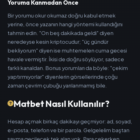
Yoruma Kanmadan Önce
Bir yorumu okur okumaz doğru kabul etmek
yerine, önce yazanın hangi yöntemi kullandığını
tahmin edin. "On beş dakikada geldi" diyen
neredeyse kesin kriptocudur; "üç gündür
bekliyorum" diyen ise muhtemelen cuma gecesi
havale vermiştir. İkisi de doğru söylüyor, sadece
farklı kanaldan. Bonus yorumları da böyle: "çekim
yaptırmıyorlar" diyenlerin görsellerinde çoğu
zaman çevrim çubuğu yarılanmamış bile.
Matbet Nasıl Kullanılır?
Hesap açmak birkaç dakikayı geçmiyor: ad, soyad,
e-posta, telefon ve bir parola. Gelgelelim baştan
savma geçilecek tek alan yok. Para çekerken