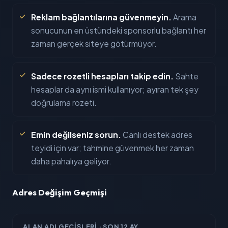
Reklam bağlantılarına güvenmeyin.
Arama
sonucunun en üstündeki sponsorlu bağlantı her
zaman gerçek siteye götürmüyor.
Sadece rozetli hesapları takip edin.
Sahte
hesaplar da aynı ismi kullanıyor; ayıran tek şey
doğrulama rozeti.
Emin değilseniz sorun.
Canlı destek adres
teyidi için var; tahmine güvenmek her zaman
daha pahalıya geliyor.
Adres Değişim Geçmişi
ALAN ADI GEÇIŞLERI · SON 12 AY