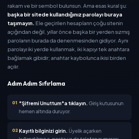
rakam ve bir sembol bulunsun. Ama esas kural şu:
başka bir sitede kullandığınız parolayı buraya
taşımayın.
Ele geçirilen hesapların çoğu sitenin
açığından değil, yıllar önce başka bir yerden sızmış
parolanın burada da denenmesinden gidiyor. Aynı
parolayı iki yerde kullanmak, iki kapıyı tek anahtara
bağlamak gibidir; anahtar kaybolunca ikisi birden
açılır.
Adım Adım Sıfırlama
"Şifremi Unuttum"a tıklayın.
Giriş kutusunun
hemen altında duruyor.
Kayıtlı bilginizi girin.
Üyelik açarken
kullandığınız e-posta ya da telefon numarası.