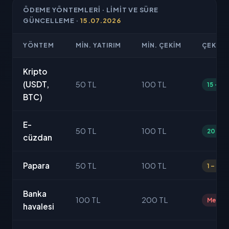
ÖDEME YÖNTEMLERI · LIMIT VE SÜRE
GÜNCELLEME ·
15.07.2026
YÖNTEM
MIN. YATIRIM
MIN. ÇEKIM
ÇEKIM 
Kripto
(USDT,
50 TL
100 TL
15 – 4
BTC)
E-
50 TL
100 TL
20 – 6
cüzdan
Papara
50 TL
100 TL
1 – 4 s
Banka
100 TL
200 TL
Mesai 
havalesi