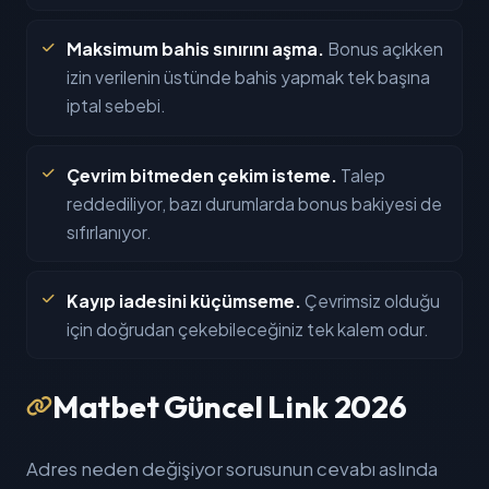
Maksimum bahis sınırını aşma.
Bonus açıkken
izin verilenin üstünde bahis yapmak tek başına
iptal sebebi.
Çevrim bitmeden çekim isteme.
Talep
reddediliyor, bazı durumlarda bonus bakiyesi de
sıfırlanıyor.
Kayıp iadesini küçümseme.
Çevrimsiz olduğu
için doğrudan çekebileceğiniz tek kalem odur.
Matbet Güncel Link 2026
Adres neden değişiyor sorusunun cevabı aslında