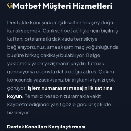
Matbet Müşteri Hizmetleri
Destekle konuşurken işi kısaltan tek şey doğru
kanalı seçmek. Canlı sohbet acil işler için biçilmiş
kaftan: ortalama iki dakikada temsilciye
bağlanıyorsunuz, ama akşam maç yoğunluğunda
bu süre birkaç dakikayı bulabiliyor. Belge
yüklemek ya da yazışmanın kaydını tutmak
gerekiyorsa e-posta daha doğru adres. Çekim
konusunda yazacaksanız bir alışkanlık işinizi çok
görüyor:
işlem numarasını mesajın ilk satırına
koyun.
Temsilci hesabınızı aramakla vakit
kaybetmediğinde yanıt gözle görülür şekilde
hızlanıyor.
Destek Kanalları Karşılaştırması