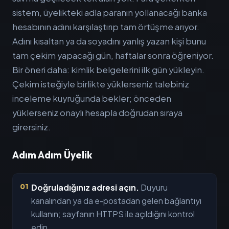
sistem, üyelikteki adla paranın yollanacağı banka
hesabının adını karşılaştırıp tam örtüşme arıyor.
Adını kısaltan ya da soyadını yanlış yazan kişi bunu
tam çekim yapacağı gün, haftalar sonra öğreniyor.
Bir öneri daha: kimlik belgelerini ilk gün yükleyin.
Çekim isteğiyle birlikte yüklerseniz talebiniz
inceleme kuyruğunda bekler; önceden
yüklerseniz onaylı hesapla doğrudan sıraya
girersiniz.
Adım Adım Üyelik
Doğruladığınız adresi açın.
Duyuru
kanalından ya da e-postadan gelen bağlantıyı
kullanın; sayfanın HTTPS ile açıldığını kontrol
edin.