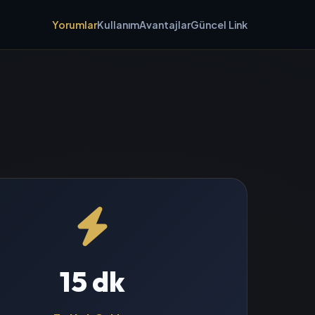
Yorumlar
Kullanım
Avantajlar
Güncel Link
15 dk