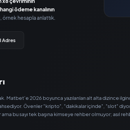
 x8 çevriminin
e hangi ödeme kanalının
, örnek hesapla anlattık.
l Adres
rı
. Matbet'e 2026 boyunca yazılanları alt alta dizince ilginç
 bahsediyor. Övenler "kripto", "dakikalar içinde", "slot" diy
 ama bu sayı tek başına kimseye rehber olmuyor; asıl rehbe