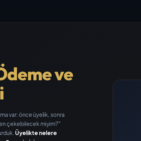
Ödeme ve
i
ama var: önce üyelik, sonra
ten çekebilecek miyim?"
urduk.
Üyelikte nelere