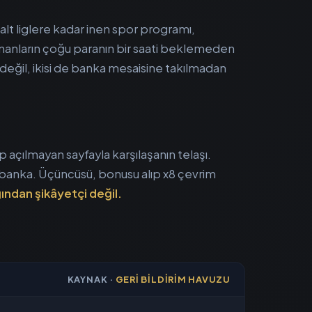
alt liglere kadar inen spor programı,
nanların çoğu paranın bir saati beklemeden
ı değil, ikisi de banka mesaisine takılmadan
 açılmayan sayfayla karşılaşanın telaşı.
ı banka. Üçüncüsü, bonusu alıp x8 çevrim
ından şikâyetçi değil.
KAYNAK ·
GERI BILDIRIM HAVUZU