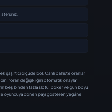
stersiniz.
k şaşırtıcı ölçüde bol. Canlı bahiste oranlar
in; "oran değişikliğini otomatik onayla"
ın beş binden fazla slotu, poker ve gün boyu
dede oyuncuya dönen payı gösteren yegâne