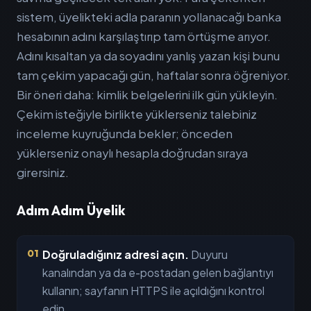
sistem, üyelikteki adla paranın yollanacağı banka
hesabının adını karşılaştırıp tam örtüşme arıyor.
Adını kısaltan ya da soyadını yanlış yazan kişi bunu
tam çekim yapacağı gün, haftalar sonra öğreniyor.
Bir öneri daha: kimlik belgelerini ilk gün yükleyin.
Çekim isteğiyle birlikte yüklerseniz talebiniz
inceleme kuyruğunda bekler; önceden
yüklerseniz onaylı hesapla doğrudan sıraya
girersiniz.
Adım Adım Üyelik
Doğruladığınız adresi açın.
Duyuru
kanalından ya da e-postadan gelen bağlantıyı
kullanın; sayfanın HTTPS ile açıldığını kontrol
edin.