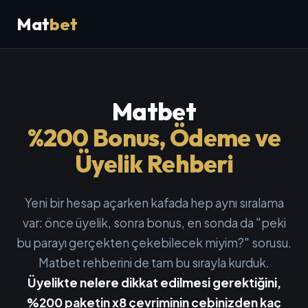
Mat
bet
Matbet
%200 Bonus, Ödeme ve
Üyelik Rehberi
Yeni bir hesap açarken kafada hep aynı sıralama
var: önce üyelik, sonra bonus, en sonda da "peki
bu parayı gerçekten çekebilecek miyim?" sorusu.
Matbet rehberini de tam bu sırayla kurduk.
Üyelikte nelere dikkat edilmesi gerektiğini,
%200 paketin x8 çevriminin cebinizden kaç