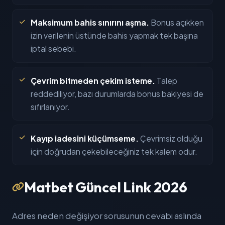
Maksimum bahis sınırını aşma.
Bonus açıkken
izin verilenin üstünde bahis yapmak tek başına
iptal sebebi.
Çevrim bitmeden çekim isteme.
Talep
reddediliyor, bazı durumlarda bonus bakiyesi de
sıfırlanıyor.
Kayıp iadesini küçümseme.
Çevrimsiz olduğu
için doğrudan çekebileceğiniz tek kalem odur.
Matbet Güncel Link 2026
Adres neden değişiyor sorusunun cevabı aslında