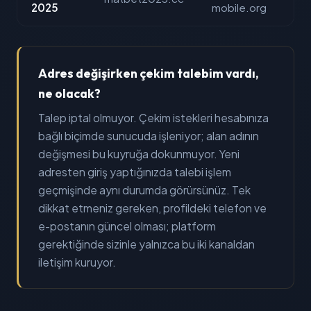
2025
mobile.org
Adres değişirken çekim talebim vardı,
ne olacak?
Talep iptal olmuyor. Çekim istekleri hesabınıza
bağlı biçimde sunucuda işleniyor; alan adının
değişmesi bu kuyruğa dokunmuyor. Yeni
adresten giriş yaptığınızda talebi işlem
geçmişinde aynı durumda görürsünüz. Tek
dikkat etmeniz gereken, profildeki telefon ve
e-postanın güncel olması; platform
gerektiğinde sizinle yalnızca bu iki kanaldan
iletişim kuruyor.