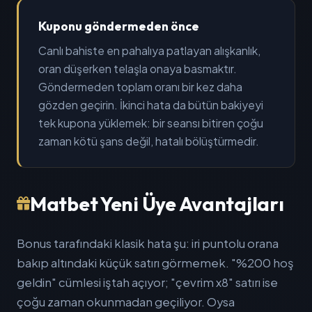
Kuponu göndermeden önce
Canlı bahiste en pahalıya patlayan alışkanlık,
oran düşerken telaşla onaya basmaktır.
Göndermeden toplam oranı bir kez daha
gözden geçirin. İkinci hata da bütün bakiyeyi
tek kupona yüklemek: bir seansı bitiren çoğu
zaman kötü şans değil, hatalı bölüştürmedir.
Matbet Yeni Üye Avantajları
Bonus tarafındaki klasik hata şu: iri puntolu orana
bakıp altındaki küçük satırı görmemek. "%200 hoş
geldin" cümlesi iştah açıyor; "çevrim x8" satırı ise
çoğu zaman okunmadan geçiliyor. Oysa