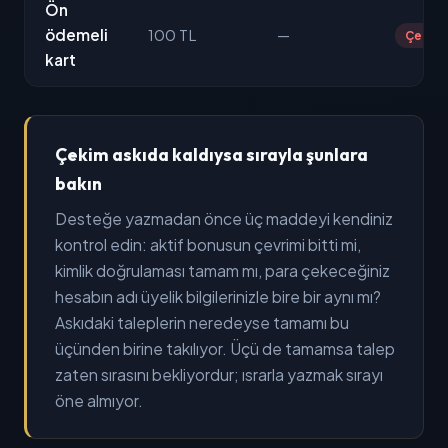
Ön
ödemeli
100 TL
—
Çekim
kart
Çekim askıda kaldıysa sırayla şunlara
bakın
Desteğe yazmadan önce üç maddeyi kendiniz
kontrol edin: aktif bonusun çevrimi bitti mi,
kimlik doğrulaması tamam mı, para çekeceğiniz
hesabın adı üyelik bilgilerinizle bire bir aynı mı?
Askıdaki taleplerin neredeyse tamamı bu
üçünden birine takılıyor. Üçü de tamamsa talep
zaten sırasını bekliyordur; ısrarla yazmak sırayı
öne almıyor.