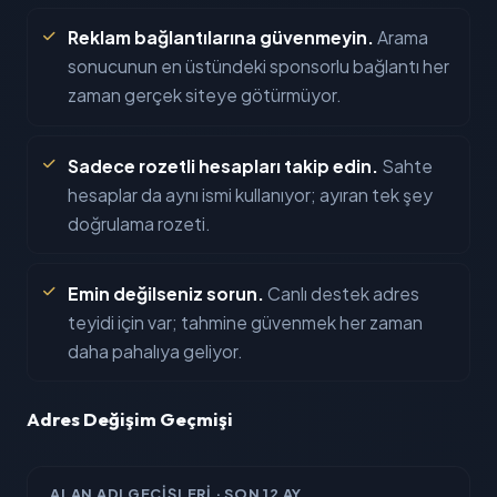
Reklam bağlantılarına güvenmeyin.
Arama
sonucunun en üstündeki sponsorlu bağlantı her
zaman gerçek siteye götürmüyor.
Sadece rozetli hesapları takip edin.
Sahte
hesaplar da aynı ismi kullanıyor; ayıran tek şey
doğrulama rozeti.
Emin değilseniz sorun.
Canlı destek adres
teyidi için var; tahmine güvenmek her zaman
daha pahalıya geliyor.
Adres Değişim Geçmişi
ALAN ADI GEÇIŞLERI · SON 12 AY