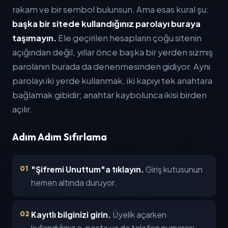
rakam ve bir sembol bulunsun. Ama esas kural şu:
başka bir sitede kullandığınız parolayı buraya
taşımayın.
Ele geçirilen hesapların çoğu sitenin
açığından değil, yıllar önce başka bir yerden sızmış
parolanın burada da denenmesinden gidiyor. Aynı
parolayı iki yerde kullanmak, iki kapıyı tek anahtara
bağlamak gibidir; anahtar kaybolunca ikisi birden
açılır.
Adım Adım Sıfırlama
"Şifremi Unuttum"a tıklayın.
Giriş kutusunun
hemen altında duruyor.
Kayıtlı bilginizi girin.
Üyelik açarken
kullandığınız e-posta ya da telefon numarası.