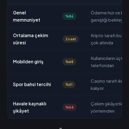
Genel
Ödeme hızı ve bül
%86
memnuniyet
genişliği belirleyici
Ortalama çekim
Kripto tarafı bu or
2 saat
süresi
çok altında
Kullanıcıların üçte ik
Mobilden giriş
%68
telefondan
Casino tarafı ikinc
Spor bahsi tercihi
%61
kalıyor
Havale kaynaklı
Çekim şikâyetlerin
%64
şikâyet
yöntemden