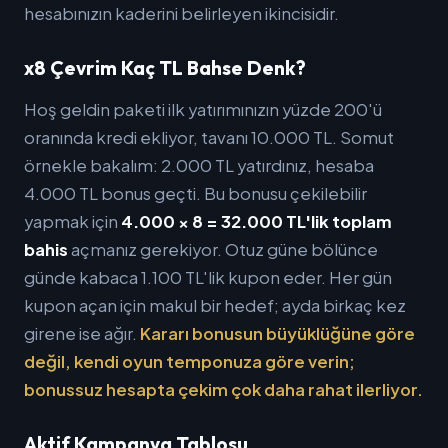
hesabınızın kaderini belirleyen ikincisidir.
x8 Çevrim Kaç TL Bahse Denk?
Hoş geldin paketi ilk yatırımınızın yüzde 200'ü
oranında kredi ekliyor, tavanı 10.000 TL. Somut
örnekle bakalım: 2.000 TL yatırdınız, hesaba
4.000 TL bonus geçti. Bu bonusu çekilebilir
yapmak için
4.000 × 8 = 32.000 TL'lik toplam
bahis
açmanız gerekiyor. Otuz güne bölünce
günde kabaca 1.100 TL'lik kupon eder. Her gün
kupon açan için makul bir hedef; ayda birkaç kez
girene ise ağır.
Kararı bonusun büyüklüğüne göre
değil, kendi oyun temponuza göre verin;
bonussuz hesapta çekim çok daha rahat ilerliyor.
Aktif Kampanya Tablosu