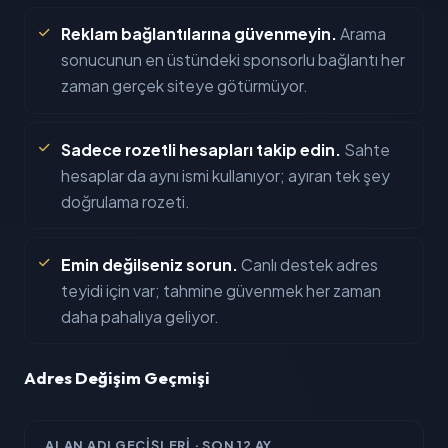
Reklam bağlantılarına güvenmeyin.
Arama
sonucunun en üstündeki sponsorlu bağlantı her
zaman gerçek siteye götürmüyor.
Sadece rozetli hesapları takip edin.
Sahte
hesaplar da aynı ismi kullanıyor; ayıran tek şey
doğrulama rozeti.
Emin değilseniz sorun.
Canlı destek adres
teyidi için var; tahmine güvenmek her zaman
daha pahalıya geliyor.
Adres Değişim Geçmişi
ALAN ADI GEÇIŞLERI · SON 12 AY