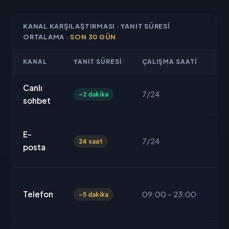
KANAL KARŞILAŞTIRMASI · YANIT SÜRESI
ORTALAMA ·
SON 30 GÜN
KANAL
YANIT SÜRESI
ÇALIŞMA SAATI
NE
Canlı
Aci
7/24
~2 dakika
sohbet
adr
Be
E-
7/24
yü
24 saat
posta
re
He
Telefon
09:00 – 23:00
do
~5 dakika
kon