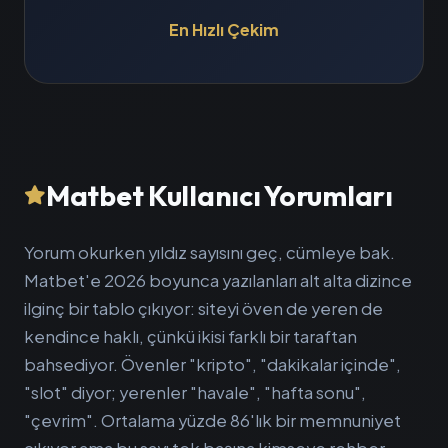
En Hızlı Çekim
Matbet Kullanıcı Yorumları
Yorum okurken yıldız sayısını geç, cümleye bak.
Matbet'e 2026 boyunca yazılanları alt alta dizince
ilginç bir tablo çıkıyor: siteyi öven de yeren de
kendince haklı, çünkü ikisi farklı bir taraftan
bahsediyor. Övenler "kripto", "dakikalar içinde",
"slot" diyor; yerenler "havale", "hafta sonu",
"çevrim". Ortalama yüzde 86'lık bir memnuniyet