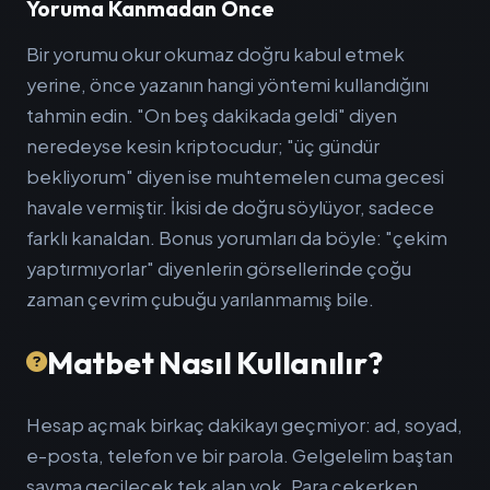
Yoruma Kanmadan Önce
Bir yorumu okur okumaz doğru kabul etmek
yerine, önce yazanın hangi yöntemi kullandığını
tahmin edin. "On beş dakikada geldi" diyen
neredeyse kesin kriptocudur; "üç gündür
bekliyorum" diyen ise muhtemelen cuma gecesi
havale vermiştir. İkisi de doğru söylüyor, sadece
farklı kanaldan. Bonus yorumları da böyle: "çekim
yaptırmıyorlar" diyenlerin görsellerinde çoğu
zaman çevrim çubuğu yarılanmamış bile.
Matbet Nasıl Kullanılır?
Hesap açmak birkaç dakikayı geçmiyor: ad, soyad,
e-posta, telefon ve bir parola. Gelgelelim baştan
savma geçilecek tek alan yok. Para çekerken