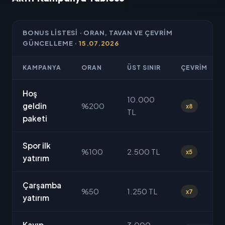
BONUS LISTESI · ORAN, TAVAN VE ÇEVRIM
GÜNCELLEME ·
15.07.2026
KAMPANYA
ORAN
ÜST SINIR
ÇEVRIM
Hoş
10.000
geldin
%200
x8
TL
paketi
Spor ilk
%100
2.500 TL
x5
yatırım
Çarşamba
%50
1.250 TL
x7
yatırım
Kayıp
3.000