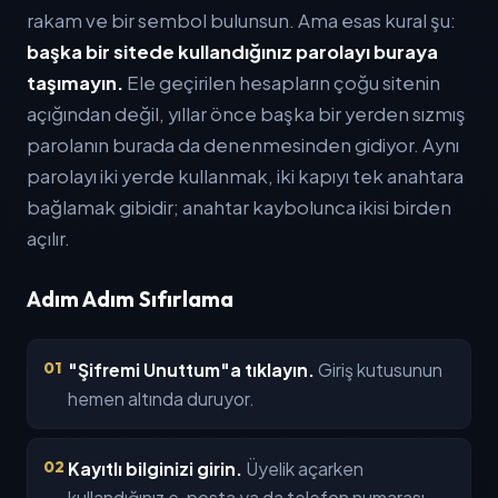
rakam ve bir sembol bulunsun. Ama esas kural şu:
başka bir sitede kullandığınız parolayı buraya
taşımayın.
Ele geçirilen hesapların çoğu sitenin
açığından değil, yıllar önce başka bir yerden sızmış
parolanın burada da denenmesinden gidiyor. Aynı
parolayı iki yerde kullanmak, iki kapıyı tek anahtara
bağlamak gibidir; anahtar kaybolunca ikisi birden
açılır.
Adım Adım Sıfırlama
"Şifremi Unuttum"a tıklayın.
Giriş kutusunun
hemen altında duruyor.
Kayıtlı bilginizi girin.
Üyelik açarken
kullandığınız e-posta ya da telefon numarası.