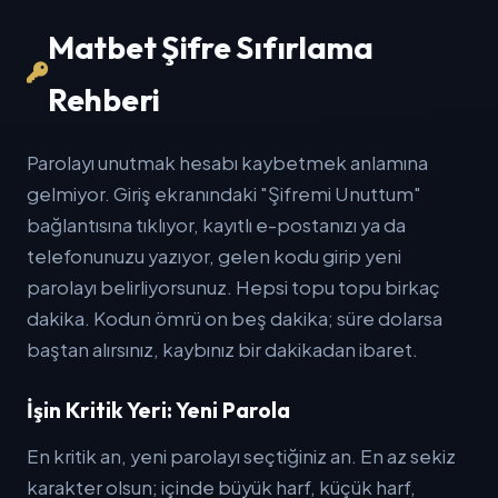
Matbet Şifre Sıfırlama
Rehberi
Parolayı unutmak hesabı kaybetmek anlamına
gelmiyor. Giriş ekranındaki "Şifremi Unuttum"
bağlantısına tıklıyor, kayıtlı e-postanızı ya da
telefonunuzu yazıyor, gelen kodu girip yeni
parolayı belirliyorsunuz. Hepsi topu topu birkaç
dakika. Kodun ömrü on beş dakika; süre dolarsa
baştan alırsınız, kaybınız bir dakikadan ibaret.
İşin Kritik Yeri: Yeni Parola
En kritik an, yeni parolayı seçtiğiniz an. En az sekiz
karakter olsun; içinde büyük harf, küçük harf,