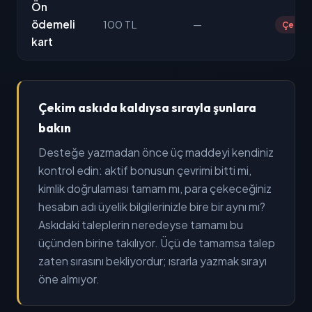
Ön
ödemeli
100 TL
—
Çekim
kart
Çekim askıda kaldıysa sırayla şunlara
bakın
Desteğe yazmadan önce üç maddeyi kendiniz
kontrol edin: aktif bonusun çevrimi bitti mi,
kimlik doğrulaması tamam mı, para çekeceğiniz
hesabın adı üyelik bilgilerinizle bire bir aynı mı?
Askıdaki taleplerin neredeyse tamamı bu
üçünden birine takılıyor. Üçü de tamamsa talep
zaten sırasını bekliyordur; ısrarla yazmak sırayı
öne almıyor.