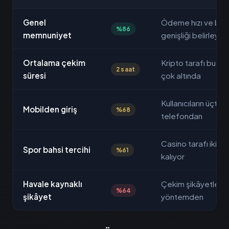
Genel
Ödeme hızı ve bül
%86
memnuniyet
genişliği belirleyici
Ortalama çekim
Kripto tarafı bu or
2 saat
süresi
çok altında
Kullanıcıların üçte ik
Mobilden giriş
%68
telefondan
Casino tarafı ikinc
Spor bahsi tercihi
%61
kalıyor
Havale kaynaklı
Çekim şikâyetlerin
%64
şikâyet
yöntemden