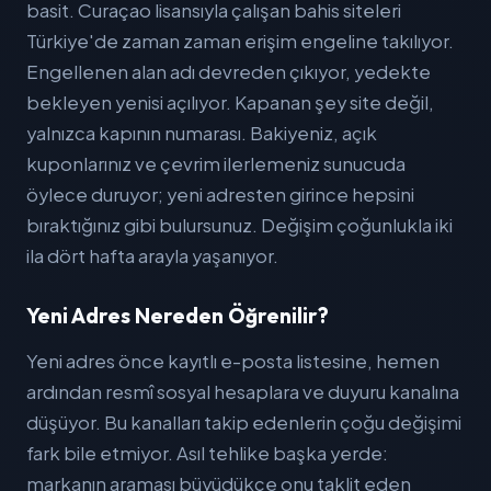
basit. Curaçao lisansıyla çalışan bahis siteleri
Türkiye'de zaman zaman erişim engeline takılıyor.
Engellenen alan adı devreden çıkıyor, yedekte
bekleyen yenisi açılıyor. Kapanan şey site değil,
yalnızca kapının numarası. Bakiyeniz, açık
kuponlarınız ve çevrim ilerlemeniz sunucuda
öylece duruyor; yeni adresten girince hepsini
bıraktığınız gibi bulursunuz. Değişim çoğunlukla iki
ila dört hafta arayla yaşanıyor.
Yeni Adres Nereden Öğrenilir?
Yeni adres önce kayıtlı e-posta listesine, hemen
ardından resmî sosyal hesaplara ve duyuru kanalına
düşüyor. Bu kanalları takip edenlerin çoğu değişimi
fark bile etmiyor. Asıl tehlike başka yerde:
markanın araması büyüdükçe onu taklit eden