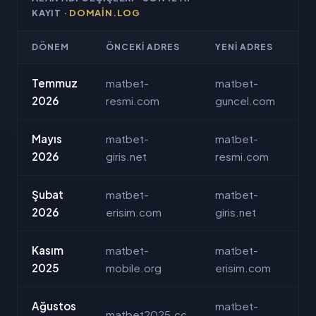
KAYIT ·
DOMAIN.LOG
DÖNEM
ÖNCEKI ADRES
YENI ADRES
S
Temmuz
matbet-
matbet-
E
2026
resmi.com
guncel.com
Mayıs
matbet-
matbet-
S
2026
giris.net
resmi.com
Şubat
matbet-
matbet-
E
2026
erisim.com
giris.net
Kasım
matbet-
matbet-
A
2025
mobile.org
erisim.com
Ağustos
matbet-
matbet2025.cc
D