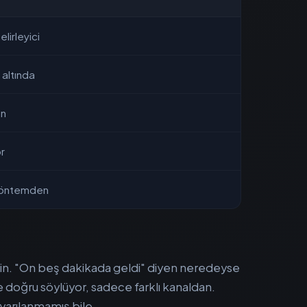
lirleyici
 altında
an
or
 yöntemden
in. "On beş dakikada geldi" diyen neredeyse
 doğru söylüyor, sadece farklı kanaldan.
yarılanmamış bile.