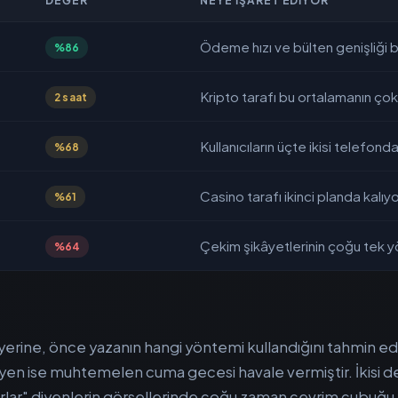
DEĞER
NEYE IŞARET EDIYOR
Ödeme hızı ve bülten genişliği be
%86
Kripto tarafı bu ortalamanın çok
2 saat
Kullanıcıların üçte ikisi telefond
%68
Casino tarafı ikinci planda kalıy
%61
Çekim şikâyetlerinin çoğu tek
%64
rine, önce yazanın hangi yöntemi kullandığını tahmin ed
yen ise muhtemelen cuma gecesi havale vermiştir. İkisi de
rlar" diyenlerin görsellerinde çoğu zaman çevrim çubuğu 