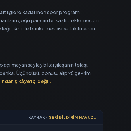
alt liglere kadar inen spor programı,
nanların çoğu paranın bir saati beklemeden
ı değil, ikisi de banka mesaisine takılmadan
 açılmayan sayfayla karşılaşanın telaşı.
ı banka. Üçüncüsü, bonusu alıp x8 çevrim
ından şikâyetçi değil.
KAYNAK ·
GERI BILDIRIM HAVUZU