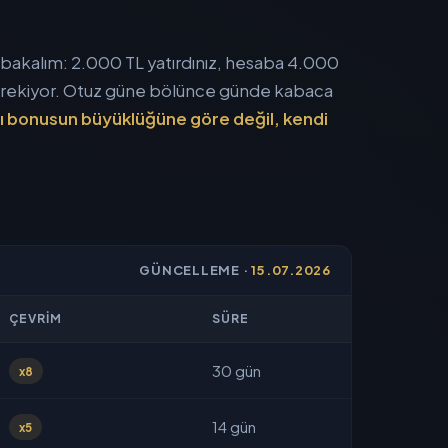
e bakalım: 2.000 TL yatırdınız, hesaba 4.000
rekiyor. Otuz güne bölünce günde kabaca
ı bonusun büyüklüğüne göre değil, kendi
GÜNCELLEME ·
15.07.2026
ÇEVRIM
SÜRE
30 gün
x8
14 gün
x5