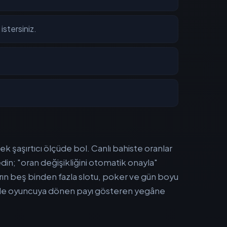
stersiniz.
k şaşırtıcı ölçüde bol. Canlı bahiste oranlar
in; "oran değişikliğini otomatik onayla"
ın beş binden fazla slotu, poker ve gün boyu
dede oyuncuya dönen payı gösteren yegâne