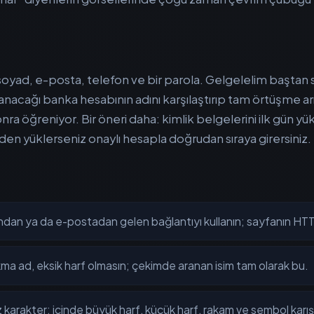
oyad, e-posta, telefon ve bir parola. Gelgelelim baştan 
nacağı banka hesabının adını karşılaştırıp tam örtüşme arıy
ra öğreniyor. Bir öneri daha: kimlik belgelerini ilk gün yük
n yüklerseniz onaylı hesapla doğrudan sıraya girersiniz.
dan ya da e-postadan gelen bağlantıyı kullanın; sayfanın HTTPS
ma ad, eksik harf olmasın; çekimde aranan isim tam olarak bu.
 karakter; içinde büyük harf, küçük harf, rakam ve sembol karış