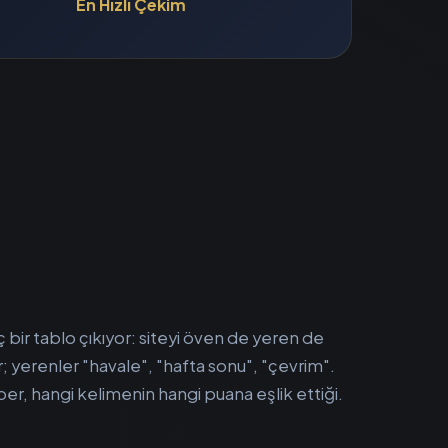
En Hızlı Çekim
 bir tablo çıkıyor: siteyi öven de yeren de
or; yerenler "havale", "hafta sonu", "çevrim".
r, hangi kelimenin hangi puana eşlik ettiği.