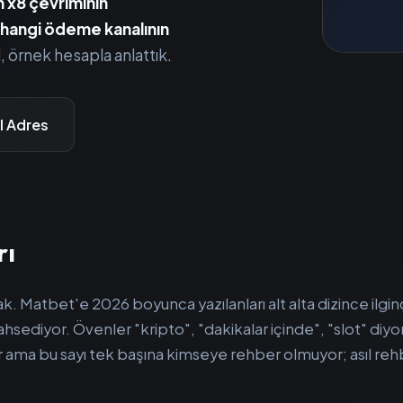
 x8 çevriminin
e hangi ödeme kanalının
, örnek hesapla anlattık.
l Adres
rı
. Matbet'e 2026 boyunca yazılanları alt alta dizince ilginç
 bahsediyor. Övenler "kripto", "dakikalar içinde", "slot" diy
 ama bu sayı tek başına kimseye rehber olmuyor; asıl rehbe