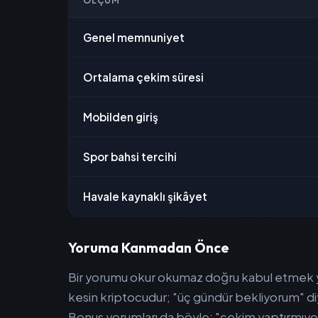
ÖLÇÜM
Genel memnuniyet
Ortalama çekim süresi
Mobilden giriş
Spor bahsi tercihi
Havale kaynaklı şikâyet
Yoruma Kanmadan Önce
Bir yorumu okur okumaz doğru kabul etmek ye
kesin kriptocudur; "üç gündür bekliyorum" di
Bonus yorumları da böyle: "çekim yaptırmıyo