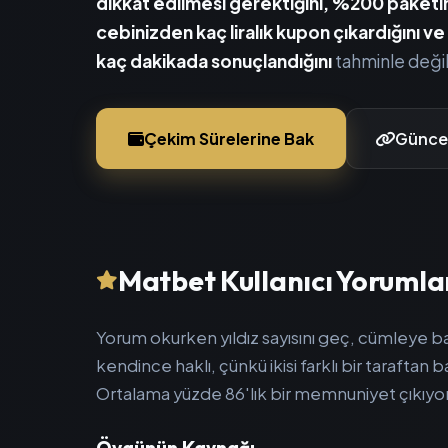
dikkat edilmesi gerektiğini, %200 paketin
cebinizden kaç liralık kupon çıkardığını v
kaç dakikada sonuçlandığını
tahminle değil
Çekim Sürelerine Bak
Günce
Matbet Kullanıcı Yorumla
Yorum okurken yıldız sayısını geç, cümleye bak
kendince haklı, çünkü ikisi farklı bir taraftan
Ortalama yüzde 86'lık bir memnuniyet çıkıyor