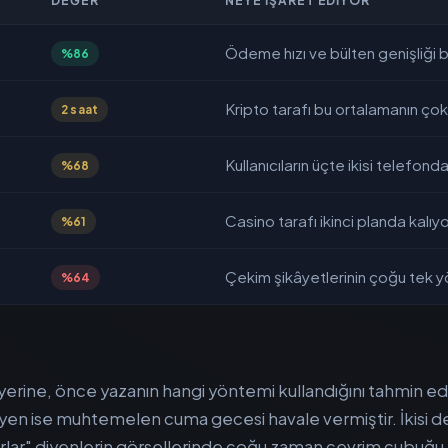
DEĞER
NEYE IŞARET EDIYOR
Ödeme hızı ve bülten genişliği be
%86
Kripto tarafı bu ortalamanın çok
2 saat
Kullanıcıların üçte ikisi telefond
%68
Casino tarafı ikinci planda kalıy
%61
Çekim şikâyetlerinin çoğu tek
%64
rine, önce yazanın hangi yöntemi kullandığını tahmin ed
yen ise muhtemelen cuma gecesi havale vermiştir. İkisi de
rlar" diyenlerin görsellerinde çoğu zaman çevrim çubuğu 