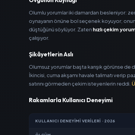
Övgünün Kaynağı
Olumlu yorumlar iki damardan besleniyor: zeng
oynayanın önüne bol seçenek koyuyor; onun p
düştüğünü söylüyor. Zaten
hızlı çekim yorum
çalışıyor.
Şikâyetlerin Aslı
Olumsuz yorumlar başta karışık görünse de der
İkincisi, cuma akşamı havale talimatı verip p
satırını görmeden çekim isteyenlerin reddi.
Ü
Rakamlarla Kullanıcı Deneyimi
KULLANICI DENEYIMI VERILERI · 2026