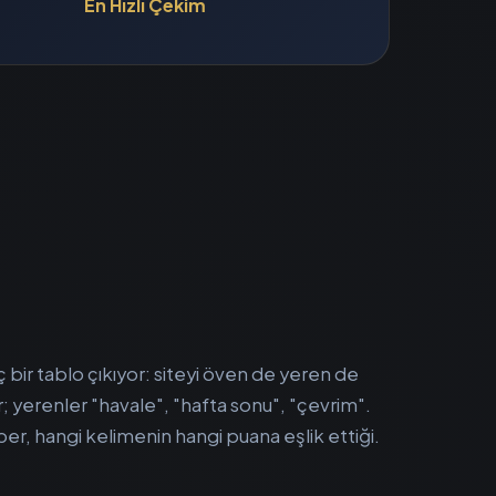
En Hızlı Çekim
 bir tablo çıkıyor: siteyi öven de yeren de
or; yerenler "havale", "hafta sonu", "çevrim".
r, hangi kelimenin hangi puana eşlik ettiği.