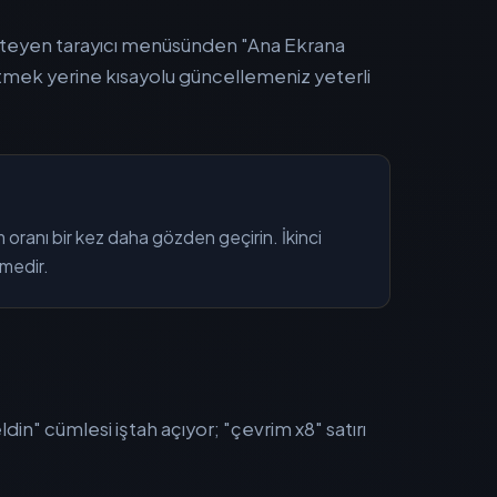
 isteyen tarayıcı menüsünden "Ana Ekrana
gitmek yerine kısayolu güncellemeniz yeterli
ranı bir kez daha gözden geçirin. İkinci
rmedir.
in" cümlesi iştah açıyor; "çevrim x8" satırı