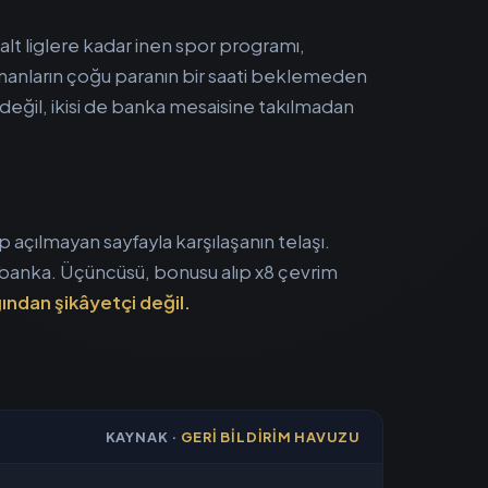
alt liglere kadar inen spor programı,
nanların çoğu paranın bir saati beklemeden
ı değil, ikisi de banka mesaisine takılmadan
 açılmayan sayfayla karşılaşanın telaşı.
ı banka. Üçüncüsü, bonusu alıp x8 çevrim
ından şikâyetçi değil.
KAYNAK ·
GERI BILDIRIM HAVUZU