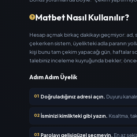
Matbet Nasıl Kullanılır?
Hesap açmak birkaç dakikayı geçmiyor: ad, s
çekerken sistem, üyelikteki adla paranın yolla
kişi bunu tam çekim yapacağı gün, haftalar son
talebiniz inceleme kuyruğunda bekler; öncede
Adım Adım Üyelik
Doğruladığınız adresi açın.
Duyuru kanalın
İsminizi kimlikteki gibi yazın.
Kısaltma, tak
Parolayı gelişigüzel seçmeyin.
En az sekiz