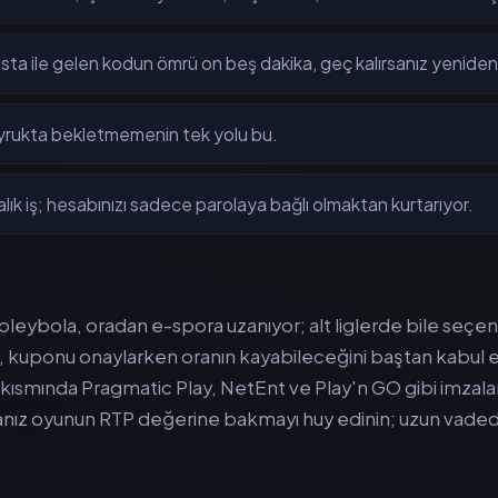
a ile gelen kodun ömrü on beş dakika, geç kalırsanız yeniden i
kuyrukta bekletmemenin tek yolu bu.
lık iş; hesabınızı sadece parolaya bağlı olmaktan kurtarıyor.
leybola, oradan e-spora uzanıyor; alt liglerde bile seçene
n, kuponu onaylarken oranın kayabileceğini baştan kabul ed
smında Pragmatic Play, NetEnt ve Play'n GO gibi imzalar
aksanız oyunun RTP değerine bakmayı huy edinin; uzun va