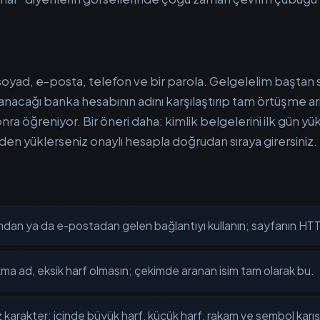
oyad, e-posta, telefon ve bir parola. Gelgelelim baştan 
nacağı banka hesabının adını karşılaştırıp tam örtüşme arıy
ra öğreniyor. Bir öneri daha: kimlik belgelerini ilk gün yük
n yüklerseniz onaylı hesapla doğrudan sıraya girersiniz.
dan ya da e-postadan gelen bağlantıyı kullanın; sayfanın HTTPS
ma ad, eksik harf olmasın; çekimde aranan isim tam olarak bu.
 karakter; içinde büyük harf, küçük harf, rakam ve sembol karış