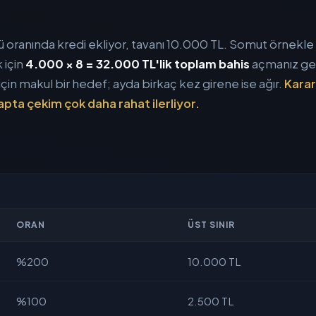
'ü oranında kredi ekliyor, tavanı 10.000 TL. Somut örnekl
 için
4.000 × 8 = 32.000 TL'lik toplam bahis
açmanız ge
çin makul bir hedef; ayda birkaç kez girene ise ağır.
Karar
ta çekim çok daha rahat ilerliyor.
ORAN
ÜST SINIR
%200
10.000 TL
%100
2.500 TL