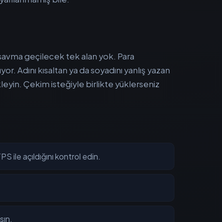
savma geçilecek tek alan yok. Para
or. Adını kısaltan ya da soyadını yanlış yazan
leyin. Çekim isteğiyle birlikte yüklerseniz
 ile açıldığını kontrol edin.
sın.