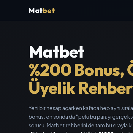
Mat
bet
Matbet
%200 Bonus, 
Üyelik Rehber
Yeni bir hesap açarken kafada hep aynı sıral
bonus, en sonda da "peki bu parayı gerçek
sorusu. Matbet rehberini de tam bu sırayla k