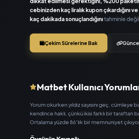
dikkat edilmesi gerektiğini, %200 paketin
cebinizden kaç liralık kupon çıkardığını v
kaç dakikada sonuçlandığını
tahminle değil
Çekim Sürelerine Bak
Günce
Matbet Kullanıcı Yorumla
Yorum okurken yıldız sayısını geç, cümleye bak
kendince haklı, çünkü ikisi farklı bir taraftan
Ortalama yüzde 86'lık bir memnuniyet çıkıyor