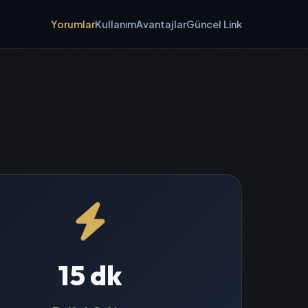
Yorumlar
Kullanım
Avantajlar
Güncel Link
15 dk