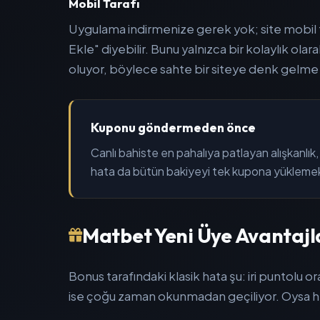
Mobil Tarafı
Uygulama indirmenize gerek yok; site mobil t
Ekle" diyebilir. Bunu yalnızca bir kolaylık o
oluyor, böylece sahte bir siteye denk gelme ri
Kuponu göndermeden önce
Canlı bahiste en pahalıya patlayan alışkanlı
hata da bütün bakiyeyi tek kupona yüklemek: 
Matbet Yeni Üye Avantajl
Bonus tarafındaki klasik hata şu: iri puntolu 
ise çoğu zaman okunmadan geçiliyor. Oysa hesa