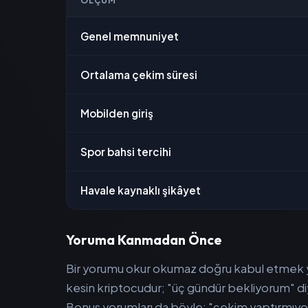
ÖLÇÜM
Genel memnuniyet
Ortalama çekim süresi
Mobilden giriş
Spor bahsi tercihi
Havale kaynaklı şikâyet
Yoruma Kanmadan Önce
Bir yorumu okur okumaz doğru kabul etmek ye
kesin kriptocudur; "üç gündür bekliyorum" di
Bonus yorumları da böyle: "çekim yaptırmıyo