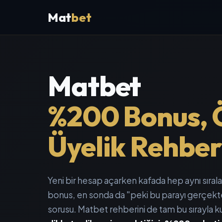
Mat
bet
Matbet
%200 Bonus, 
Üyelik Rehber
Yeni bir hesap açarken kafada hep aynı sıral
bonus, en sonda da "peki bu parayı gerçek
sorusu. Matbet rehberini de tam bu sırayla k