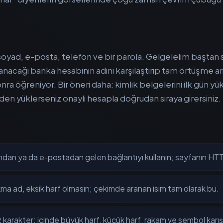
oyad, e-posta, telefon ve bir parola. Gelgelelim baştan 
nacağı banka hesabının adını karşılaştırıp tam örtüşme arıy
ra öğreniyor. Bir öneri daha: kimlik belgelerini ilk gün yük
n yüklerseniz onaylı hesapla doğrudan sıraya girersiniz.
dan ya da e-postadan gelen bağlantıyı kullanın; sayfanın HTTPS
ma ad, eksik harf olmasın; çekimde aranan isim tam olarak bu.
 karakter; içinde büyük harf, küçük harf, rakam ve sembol karış