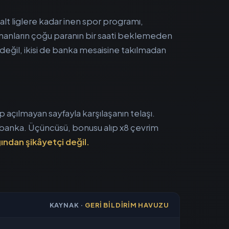
alt liglere kadar inen spor programı,
nanların çoğu paranın bir saati beklemeden
ı değil, ikisi de banka mesaisine takılmadan
 açılmayan sayfayla karşılaşanın telaşı.
ı banka. Üçüncüsü, bonusu alıp x8 çevrim
ından şikâyetçi değil.
KAYNAK ·
GERI BILDIRIM HAVUZU