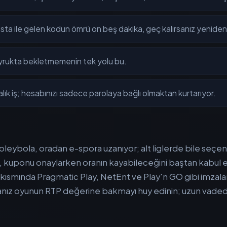
a ile gelen kodun ömrü on beş dakika, geç kalırsanız yeniden i
kuyrukta bekletmemenin tek yolu bu.
lık iş; hesabınızı sadece parolaya bağlı olmaktan kurtarıyor.
leybola, oradan e-spora uzanıyor; alt liglerde bile seçene
n, kuponu onaylarken oranın kayabileceğini baştan kabul ed
smında Pragmatic Play, NetEnt ve Play'n GO gibi imzalar
aksanız oyunun RTP değerine bakmayı huy edinin; uzun va