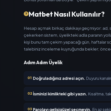
Matbet Nasıl Kullanılır?
Hesap açmak birkaç dakikayı geçmiyor: ad, s
çekerken sistem, üyelikteki adla paranın yolla
kişi bunu tam çekim yapacağı gün, haftalar son
talebiniz inceleme kuyruğunda bekler; öncede
Adım Adım Üyelik
Doğruladığınız adresi açın.
Duyuru kanalın
İsminizi kimlikteki gibi yazın.
Kısaltma, tak
Parolayı gelişigüzel seçmeyin.
En az sekiz