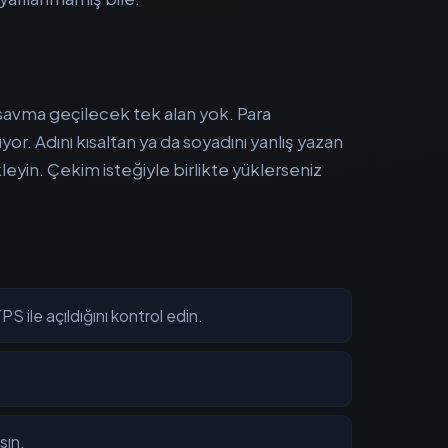
savma geçilecek tek alan yok. Para
or. Adını kısaltan ya da soyadını yanlış yazan
leyin. Çekim isteğiyle birlikte yüklerseniz
 ile açıldığını kontrol edin.
sın.