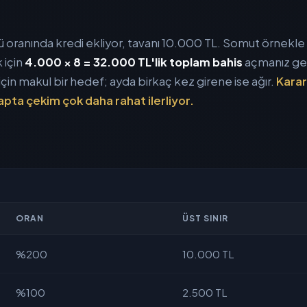
'ü oranında kredi ekliyor, tavanı 10.000 TL. Somut örnekl
 için
4.000 × 8 = 32.000 TL'lik toplam bahis
açmanız ge
çin makul bir hedef; ayda birkaç kez girene ise ağır.
Karar
ta çekim çok daha rahat ilerliyor.
ORAN
ÜST SINIR
%200
10.000 TL
%100
2.500 TL