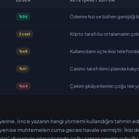
DEĞER
NEYE IŞARET EDIYOR
Ödeme hızı ve bülten genişliği be
%86
Kripto tarafı bu ortalamanın çok
2 saat
Kullanıcıların üçte ikisi telefond
%68
Casino tarafı ikinci planda kalıy
%61
Çekim şikâyetlerinin çoğu tek
%64
rine, önce yazanın hangi yöntemi kullandığını tahmin ed
yen ise muhtemelen cuma gecesi havale vermiştir. İkisi de
rlar" diyenlerin görsellerinde çoğu zaman çevrim çubuğu 