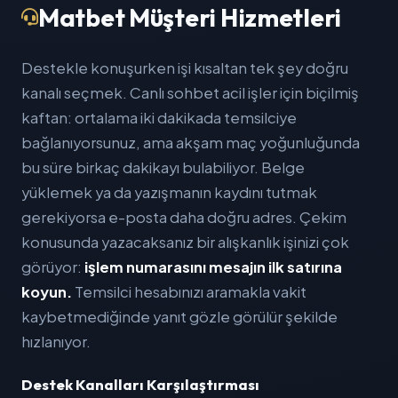
Matbet Müşteri Hizmetleri
Destekle konuşurken işi kısaltan tek şey doğru
kanalı seçmek. Canlı sohbet acil işler için biçilmiş
kaftan: ortalama iki dakikada temsilciye
bağlanıyorsunuz, ama akşam maç yoğunluğunda
bu süre birkaç dakikayı bulabiliyor. Belge
yüklemek ya da yazışmanın kaydını tutmak
gerekiyorsa e-posta daha doğru adres. Çekim
konusunda yazacaksanız bir alışkanlık işinizi çok
görüyor:
işlem numarasını mesajın ilk satırına
koyun.
Temsilci hesabınızı aramakla vakit
kaybetmediğinde yanıt gözle görülür şekilde
hızlanıyor.
Destek Kanalları Karşılaştırması