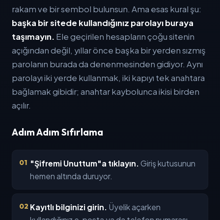
rakam ve bir sembol bulunsun. Ama esas kural şu:
başka bir sitede kullandığınız parolayı buraya
taşımayın.
Ele geçirilen hesapların çoğu sitenin
açığından değil, yıllar önce başka bir yerden sızmış
parolanın burada da denenmesinden gidiyor. Aynı
parolayı iki yerde kullanmak, iki kapıyı tek anahtara
bağlamak gibidir; anahtar kaybolunca ikisi birden
açılır.
Adım Adım Sıfırlama
"Şifremi Unuttum"a tıklayın.
Giriş kutusunun
hemen altında duruyor.
Kayıtlı bilginizi girin.
Üyelik açarken
kullandığınız e-posta ya da telefon numarası.