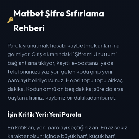
Matbet Şifre Sıfırlama
Rehberi
Parolayı unutmak hesabı kaybetmek anlamına
gelmiyor. Giriş ekranındaki "Şifremi Unuttum"
bağlantısına tıklıyor, kayıtlı e-postanızı ya da
telefonunuzu yazıyor, gelen kodu girip yeni
parolayı belirliyorsunuz. Hepsi topu topu birkaç
dakika. Kodun ömrü on beş dakika; süre dolarsa
baştan alırsınız, kaybınız bir dakikadan ibaret.
İşin Kritik Yeri: Yeni Parola
En kritik an, yeni parolayı seçtiğiniz an. En az sekiz
karakter olsun; içinde büyük harf, küçük harf,