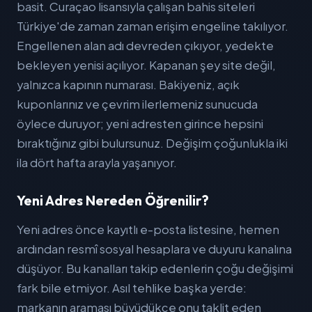
basit. Curaçao lisansıyla çalışan bahis siteleri
Türkiye'de zaman zaman erişim engeline takılıyor.
Engellenen alan adı devreden çıkıyor, yedekte
bekleyen yenisi açılıyor. Kapanan şey site değil,
yalnızca kapının numarası. Bakiyeniz, açık
kuponlarınız ve çevrim ilerlemeniz sunucuda
öylece duruyor; yeni adresten girince hepsini
bıraktığınız gibi bulursunuz. Değişim çoğunlukla iki
ila dört hafta arayla yaşanıyor.
Yeni Adres Nereden Öğrenilir?
Yeni adres önce kayıtlı e-posta listesine, hemen
ardından resmî sosyal hesaplara ve duyuru kanalına
düşüyor. Bu kanalları takip edenlerin çoğu değişimi
fark bile etmiyor. Asıl tehlike başka yerde:
markanın araması büyüdükçe onu taklit eden