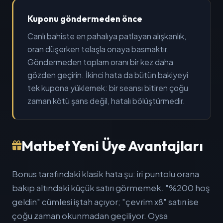
Kuponu göndermeden önce
Canlı bahiste en pahalıya patlayan alışkanlık,
oran düşerken telaşla onaya basmaktır.
Göndermeden toplam oranı bir kez daha
gözden geçirin. İkinci hata da bütün bakiyeyi
tek kupona yüklemek: bir seansı bitiren çoğu
zaman kötü şans değil, hatalı bölüştürmedir.
Matbet Yeni Üye Avantajları
Bonus tarafındaki klasik hata şu: iri puntolu orana
bakıp altındaki küçük satırı görmemek. "%200 hoş
geldin" cümlesi iştah açıyor; "çevrim x8" satırı ise
çoğu zaman okunmadan geçiliyor. Oysa