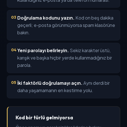
Doğrulama kodunu yazın.
Kod on beş dakika
geçerli; e-posta görünmüyorsa spam klasörüne
bakın.
Yeni parolayı belirleyin.
Sekiz karakter üstü,
karışık ve başka hiçbir yerde kullanmadığınız bir
parola.
İki faktörlü doğrulamayı açın.
Aynı derdi bir
daha yaşamamanın en kestirme yolu.
Kod bir türlü gelmiyorsa