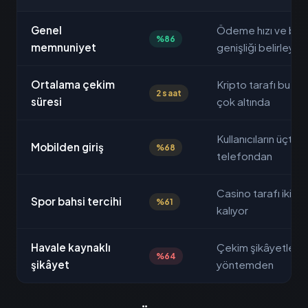
Genel
Ödeme hızı ve bül
%86
memnuniyet
genişliği belirleyici
Ortalama çekim
Kripto tarafı bu or
2 saat
süresi
çok altında
Kullanıcıların üçte ik
Mobilden giriş
%68
telefondan
Casino tarafı ikinc
Spor bahsi tercihi
%61
kalıyor
Havale kaynaklı
Çekim şikâyetlerin
%64
şikâyet
yöntemden