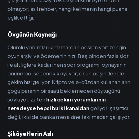
çıkıyor ama bu sayı tek başına kimseye rehber
olmuyor; asıl rehber, hangi kelimenin hangi puana
eşlik ettiği.
Övgünün Kaynağı
Olumlu yorumlar iki damardan besleniyor: zengin
oyun arşivi ve ödemenin hızı. Beş binden fazla slot
ile alt liglere kadar inen spor programı, oynayanın
önüne bol seçenek koyuyor; onun peşinden de
çekim hızı geliyor. Kripto ve e-cüzdan kullananların
çoğu paranın bir saati beklemeden düştüğünü
söylüyor. Zaten
hızlı çekim yorumlarının
neredeyse hepsi bu iki kanaldan
geliyor; şaşırtıcı
değil, ikisi de banka mesaisine takılmadan çalışıyor.
Şikâyetlerin Aslı