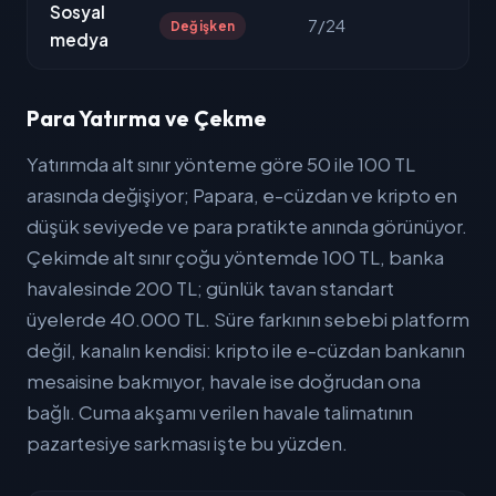
Sosyal
Gü
7/24
Değişken
medya
duy
Para Yatırma ve Çekme
Yatırımda alt sınır yönteme göre 50 ile 100 TL
arasında değişiyor; Papara, e-cüzdan ve kripto en
düşük seviyede ve para pratikte anında görünüyor.
Çekimde alt sınır çoğu yöntemde 100 TL, banka
havalesinde 200 TL; günlük tavan standart
üyelerde 40.000 TL. Süre farkının sebebi platform
değil, kanalın kendisi: kripto ile e-cüzdan bankanın
mesaisine bakmıyor, havale ise doğrudan ona
bağlı. Cuma akşamı verilen havale talimatının
pazartesiye sarkması işte bu yüzden.