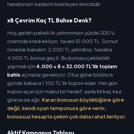
hesabınızın kaderini belirleyen ikincisidir.
x8 Çevrim Kaç TL Bahse Denk?
Hoş geldin paketi ilk yatırımınızın yüzde 200'ü
oranında kredi ekliyor, tavanı 10.000 TL. Somut
örnekle bakalım: 2.000 TL yatırdınız, hesaba
4.000 TL bonus geçti. Bu bonusu çekilebilir
yapmak için
4.000 × 8 = 32.000 TL'lik toplam
bahis
açmanız gerekiyor. Otuz güne bölünce
günde kabaca 1.100 TL'lik kupon eder. Her gün
kupon açan için makul bir hedef; ayda birkaç kez
girene ise ağır.
Kararı bonusun büyüklüğüne göre
değil, kendi oyun temponuza göre verin;
bonussuz hesapta çekim çok daha rahat ilerliyor.
Aktif Kampanya Tablosu