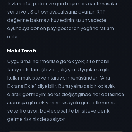
fazla slotu, poker ve gün boyu açık canlı masalar
yer alıyor. Slot oynayacaksanız oyunun RTP
değerine bakmayı huy edinin; uzun vadede
oyuncuya dönen payı gösteren yegâne rakam
odur.
Mobil Tarafı
Uygulama indirmenize gerek yok; site mobil
tarayıcıda tam işlevle çalışıyor. Uygulama gibi
kullanmak isteyen tarayıcı menüsünden "Ana
Ekrana Ekle" diyebilir. Bunu yalnızca bir kolaylık
olarak görmeyin: adres değiştiğinde her defasında
aramaya gitmek yerine kısayolu güncellemeniz
yeterli oluyor, böylece sahte bir siteye denk
gelme riskiniz de azalıyor.