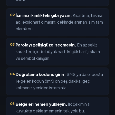
İsminizi kimlikteki gibi yazın.
Kısaltma, takma
ad, eksik harf olmasın; çekimde aranan isim tam
olarak bu.
Parolayı gelişigüzel seçmeyin.
En az sekiz
karakter; içinde büyük harf, küçük harf, rakam
ve sembol karışsın.
Doğrulama kodunu girin.
SMS ya da e-posta
ile gelen kodun ömrü on beş dakika, geç
kalırsanız yeniden istersiniz.
Belgeleri hemen yükleyin.
İlk çekiminizi
kuyrukta bekletmemenin tek yolu bu.