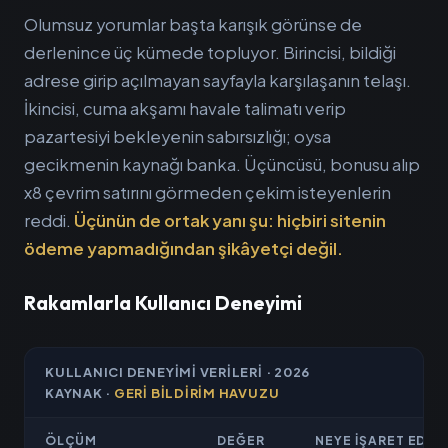
Olumsuz yorumlar başta karışık görünse de
derlenince üç kümede topluyor. Birincisi, bildiği
adrese girip açılmayan sayfayla karşılaşanın telaşı.
İkincisi, cuma akşamı havale talimatı verip
pazartesiyi bekleyenin sabırsızlığı; oysa
gecikmenin kaynağı banka. Üçüncüsü, bonusu alıp
x8 çevrim satırını görmeden çekim isteyenlerin
reddi.
Üçünün de ortak yanı şu: hiçbiri sitenin
ödeme yapmadığından şikâyetçi değil.
Rakamlarla Kullanıcı Deneyimi
KULLANICI DENEYIMI VERILERI · 2026
KAYNAK ·
GERI BILDIRIM HAVUZU
ÖLÇÜM
DEĞER
NEYE IŞARET EDIY