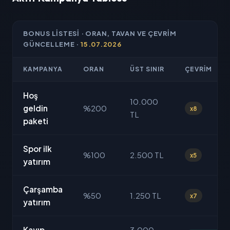
BONUS LISTESI · ORAN, TAVAN VE ÇEVRIM
GÜNCELLEME ·
15.07.2026
KAMPANYA
ORAN
ÜST SINIR
ÇEVRIM
Hoş
10.000
geldin
%200
x8
TL
paketi
Spor ilk
%100
2.500 TL
x5
yatırım
Çarşamba
%50
1.250 TL
x7
yatırım
Kayıp
3.000