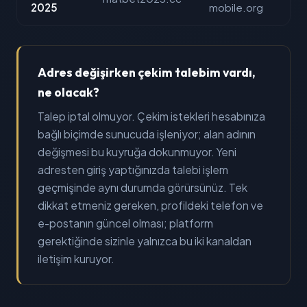
2025
mobile.org
Adres değişirken çekim talebim vardı,
ne olacak?
Talep iptal olmuyor. Çekim istekleri hesabınıza
bağlı biçimde sunucuda işleniyor; alan adının
değişmesi bu kuyruğa dokunmuyor. Yeni
adresten giriş yaptığınızda talebi işlem
geçmişinde aynı durumda görürsünüz. Tek
dikkat etmeniz gereken, profildeki telefon ve
e-postanın güncel olması; platform
gerektiğinde sizinle yalnızca bu iki kanaldan
iletişim kuruyor.