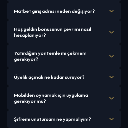
çekimleri 20-60 dakikada, Papara çekimleri 1-4
Askıda kalan taleplerin neredeyse tamamı üç
saatte sonuçlanıyor. Banka havalesi bankanın
Matbet giriş adresi neden değişiyor?
sebepten birine dayanıyor: aktif bonusun
mesai saatine bağlı olduğu için bir iş gününü
çevrimi tamamlanmamıştır, kimlik doğrulaması
Curaçao lisansıyla çalışan bahis siteleri
bulabiliyor. İlk çekimde belge incelemesi sıraya
bitmemiştir ya da para çekilecek hesabın adı
Hoş geldin bonusunun çevrimi nasıl
Türkiye'de dönemsel erişim engelleriyle
girdiğinden süre biraz uzayabilir.
hesaplanıyor?
üyelik adıyla birebir aynı değildir. Üçü de
karşılaşıyor. Engellenen alan adının yerine yedek
tamamsa talep kendiliğinden ilerliyor, ısrarla
bir adres devreye giriyor. Bakiyeniz, açık
Hoş geldin paketi ilk yatırımın yüzde 200'ü kadar
mesaj atmak sırayı öne almıyor.
Yatırdığım yöntemle mi çekmem
kuponlarınız ve bonus çevrim ilerlemeniz
bonus veriyor, üst sınır 10.000 TL. Çevrim
gerekiyor?
sunucuda durduğu için bu değişimden
katsayısı x8. Yani 2.000 TL yatırıp 4.000 TL
etkilenmiyor; yeni adresten giriş yapmanız
bonus aldıysanız 4.000 × 8 = 32.000 TL'lik
Zorunlu değil ama en hızlısı bu. Yatırım yaptığınız
yeterli.
Üyelik açmak ne kadar sürüyor?
toplam bahis hacmi açmanız gerekiyor. Bu hacim
kanaldan çekim istediğinizde kaynak
dolmadan bonus bakiyesi çekilemiyor.
doğrulaması ek adım gerektirmiyor ve talep
Kayıt formu ad, soyad, e-posta, telefon ve
daha çabuk onaylanıyor. Yöntem
Mobilden oynamak için uygulama
parola istiyor; ortalama üç dakikada bitiyor. SMS
gerekiyor mu?
değiştirdiğinizde ek belge istenmesi ihtimali
veya e-posta ile gelen doğrulama kodunu
artıyor, dolayısıyla süre de uzuyor.
girerek hesabı aktif ediyorsunuz. Bilgilerin
Gerekmiyor. Site mobil tarayıcıda tam işlevle
Şifremi unutursam ne yapmalıyım?
gerçek olması şart, çünkü çekim aşamasında
çalışıyor, arayüz ekran boyutuna kendisi uyum
üyelik adı ile banka hesabı adının birebir aynı