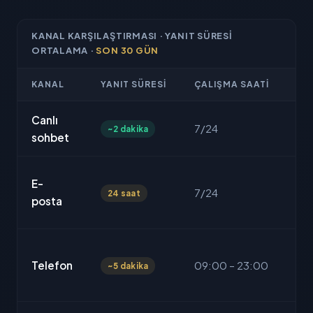
KANAL KARŞILAŞTIRMASI · YANIT SÜRESI
ORTALAMA ·
SON 30 GÜN
KANAL
YANIT SÜRESI
ÇALIŞMA SAATI
NE
Canlı
Aci
7/24
~2 dakika
sohbet
adr
Be
E-
7/24
yü
24 saat
posta
re
He
Telefon
09:00 – 23:00
do
~5 dakika
kon