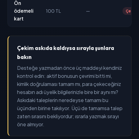
Ön
ödemeli
100 TL
—
Çekim
kart
Çekim askıda kaldıysa sırayla şunlara
bakın
Desteğe yazmadan önce üç maddeyi kendiniz
kontrol edin: aktif bonusun çevrimi bitti mi,
kimlik doğrulaması tamam mı, para çekeceğiniz
hesabın adı üyelik bilgilerinizle bire bir aynı mı?
Askıdaki taleplerin neredeyse tamamı bu
üçünden birine takılıyor. Üçü de tamamsa talep
zaten sırasını bekliyordur; ısrarla yazmak sırayı
öne almıyor.