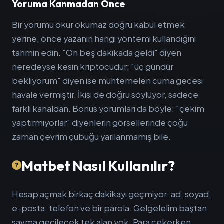
Yoruma Kanmadan Önce
Bir yorumu okur okumaz doğru kabul etmek
yerine, önce yazanın hangi yöntemi kullandığını
tahmin edin. "On beş dakikada geldi" diyen
neredeyse kesin kriptocudur; "üç gündür
bekliyorum" diyen ise muhtemelen cuma gecesi
havale vermiştir. İkisi de doğru söylüyor, sadece
farklı kanaldan. Bonus yorumları da böyle: "çekim
yaptırmıyorlar" diyenlerin görsellerinde çoğu
zaman çevrim çubuğu yarılanmamış bile.
Matbet Nasıl Kullanılır?
Hesap açmak birkaç dakikayı geçmiyor: ad, soyad,
e-posta, telefon ve bir parola. Gelgelelim baştan
savma geçilecek tek alan yok. Para çekerken