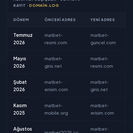
KAYIT ·
DOMAIN.LOG
DÖNEM
ÖNCEKI ADRES
YENI ADRES
S
Temmuz
matbet-
matbet-
E
2026
resmi.com
guncel.com
Mayıs
matbet-
matbet-
S
2026
giris.net
resmi.com
Şubat
matbet-
matbet-
E
2026
erisim.com
giris.net
Kasım
matbet-
matbet-
A
2025
mobile.org
erisim.com
Ağustos
matbet-
matbet2025.cc
D