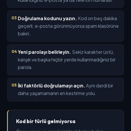
Doğrulama kodunu yazın.
Kod on beş dakika
geçerli; e-posta görünmüyorsa spam klasörüne
bakın.
Yeni parolayı belirleyin.
Sekiz karakter üstü,
karışık ve başka hiçbir yerde kullanmadığınız bir
parola.
İki faktörlü doğrulamayı açın.
Aynı derdi bir
daha yaşamamanın en kestirme yolu.
Kod bir türlü gelmiyorsa