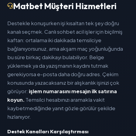
Matbet Müşteri Hizmetleri
Destekle konuşurken işi kısaltan tek şey doğru
kanalı seçmek. Canlı sohbet acil işler için biçilmiş
kaftan: ortalama iki dakikada temsilciye
bağlanıyorsunuz, ama akşam maç yoğunluğunda
bu süre birkaç dakikayı bulabiliyor. Belge
yüklemek ya da yazışmanın kaydını tutmak
gerekiyorsa e-posta daha doğru adres. Çekim
konusunda yazacaksanız bir alışkanlık işinizi çok
görüyor:
işlem numarasını mesajın ilk satırına
koyun.
Temsilci hesabınızı aramakla vakit
kaybetmediğinde yanıt gözle görülür şekilde
hızlanıyor.
Destek Kanalları Karşılaştırması