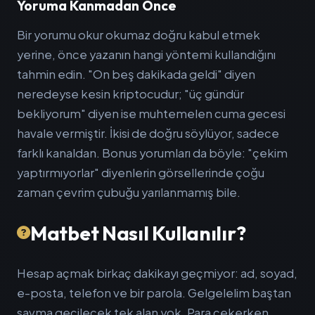
Yoruma Kanmadan Önce
Bir yorumu okur okumaz doğru kabul etmek
yerine, önce yazanın hangi yöntemi kullandığını
tahmin edin. "On beş dakikada geldi" diyen
neredeyse kesin kriptocudur; "üç gündür
bekliyorum" diyen ise muhtemelen cuma gecesi
havale vermiştir. İkisi de doğru söylüyor, sadece
farklı kanaldan. Bonus yorumları da böyle: "çekim
yaptırmıyorlar" diyenlerin görsellerinde çoğu
zaman çevrim çubuğu yarılanmamış bile.
Matbet Nasıl Kullanılır?
Hesap açmak birkaç dakikayı geçmiyor: ad, soyad,
e-posta, telefon ve bir parola. Gelgelelim baştan
savma geçilecek tek alan yok. Para çekerken