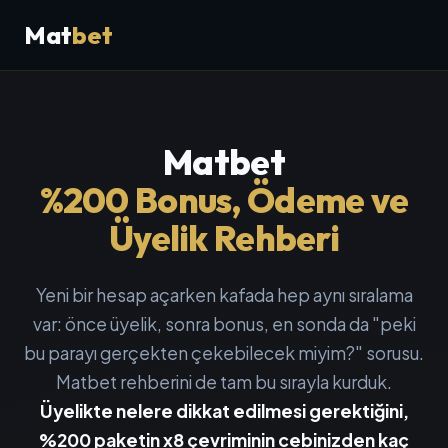
Mat
bet
Matbet
%200 Bonus, Ödeme ve
Üyelik Rehberi
Yeni bir hesap açarken kafada hep aynı sıralama
var: önce üyelik, sonra bonus, en sonda da "peki
bu parayı gerçekten çekebilecek miyim?" sorusu.
Matbet rehberini de tam bu sırayla kurduk.
Üyelikte nelere dikkat edilmesi gerektiğini,
%200 paketin x8 çevriminin cebinizden kaç