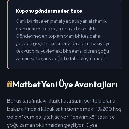
Kuponu göndermeden önce
Canlı bahiste en pahalıya patlayan alışkanlık,
oran düşerken telaşla onaya basmaktır.
Göndermeden toplam oranı bir kez daha
gözden geçirin. İkinci hata da bütün bakiyeyi
tek kupona yüklemek: bir seansı bitiren çoğu
zaman kötü şans değil, hatalı bölüştürmedir.
Matbet Yeni Üye Avantajları
Bonus tarafındaki klasik hata şu: iri puntolu orana
bakıp altındaki küçük satırı görmemek. "%200 hoş
geldin" cümlesi iştah açıyor; "çevrim x8" satırı ise
çoğu zaman okunmadan geçiliyor. Oysa