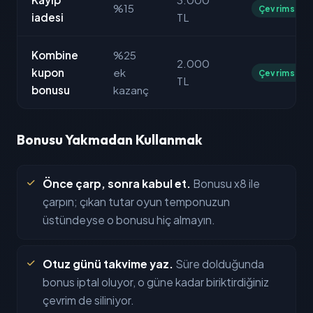
%15
Çevrimsiz
iadesi
TL
Kombine
%25
2.000
kupon
ek
Çevrimsiz
TL
bonusu
kazanç
Bonusu Yakmadan Kullanmak
Önce çarp, sonra kabul et.
Bonusu x8 ile
çarpın; çıkan tutar oyun temponuzun
üstündeyse o bonusu hiç almayın.
Otuz günü takvime yaz.
Süre dolduğunda
bonus iptal oluyor, o güne kadar biriktirdiğiniz
çevrim de siliniyor.