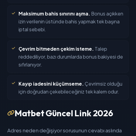
Maksimum bahis sınırını aşma.
Bonus açıkken
izin verilenin üstünde bahis yapmak tek başına
iptal sebebi.
Çevrim bitmeden çekim isteme.
Talep
reddediliyor, bazı durumlarda bonus bakiyesi de
sıfırlanıyor.
Kayıp iadesini küçümseme.
Çevrimsiz olduğu
için doğrudan çekebileceğiniz tek kalem odur.
Matbet Güncel Link 2026
Adres neden değişiyor sorusunun cevabı aslında