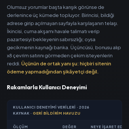
Olumsuz yorumlar başta karışık görünse de
derlenince üç kümede topluyor. Birincisi, bildiği
adrese girip açılmayan sayfayla karşılaşanın telaşı.
İkincisi, cuma akşamı havale talimatı verip
pazartesiyi bekleyenin sabırsızlığı; oysa
gecikmenin kaynağı banka. Üçüncüsü, bonusu alıp
x8 çevrim satırını görmeden çekim isteyenlerin
reddi.
Üçünün de ortak yanı şu: hiçbiri sitenin
ödeme yapmadığından şikâyetçi değil.
Rakamlarla Kullanıcı Deneyimi
KULLANICI DENEYIMI VERILERI · 2026
KAYNAK ·
GERI BILDIRIM HAVUZU
ÖLÇÜM
DEĞER
NEYE IŞARET EDIY