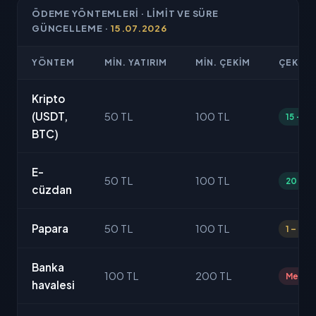
ÖDEME YÖNTEMLERI · LIMIT VE SÜRE
GÜNCELLEME ·
15.07.2026
YÖNTEM
MIN. YATIRIM
MIN. ÇEKIM
ÇEKIM 
Kripto
(USDT,
50 TL
100 TL
15 – 4
BTC)
E-
50 TL
100 TL
20 – 6
cüzdan
Papara
50 TL
100 TL
1 – 4 s
Banka
100 TL
200 TL
Mesai 
havalesi