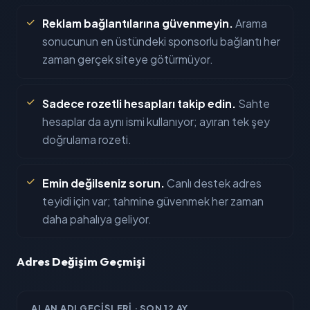
Reklam bağlantılarına güvenmeyin.
Arama
sonucunun en üstündeki sponsorlu bağlantı her
zaman gerçek siteye götürmüyor.
Sadece rozetli hesapları takip edin.
Sahte
hesaplar da aynı ismi kullanıyor; ayıran tek şey
doğrulama rozeti.
Emin değilseniz sorun.
Canlı destek adres
teyidi için var; tahmine güvenmek her zaman
daha pahalıya geliyor.
Adres Değişim Geçmişi
ALAN ADI GEÇIŞLERI · SON 12 AY