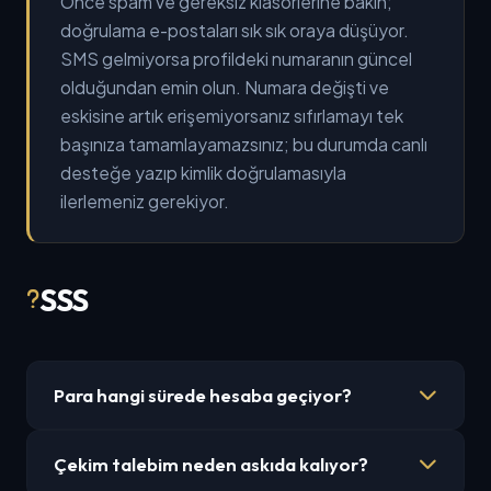
Önce spam ve gereksiz klasörlerine bakın;
doğrulama e-postaları sık sık oraya düşüyor.
SMS gelmiyorsa profildeki numaranın güncel
olduğundan emin olun. Numara değişti ve
eskisine artık erişemiyorsanız sıfırlamayı tek
başınıza tamamlayamazsınız; bu durumda canlı
desteğe yazıp kimlik doğrulamasıyla
ilerlemeniz gerekiyor.
SSS
Para hangi sürede hesaba geçiyor?
Kimlik doğrulaması tamamlanmış hesaplarda
Çekim talebim neden askıda kalıyor?
kripto çekimleri 15-40 dakikada, e-cüzdan