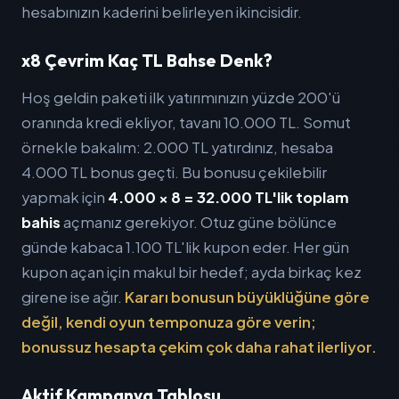
hesabınızın kaderini belirleyen ikincisidir.
x8 Çevrim Kaç TL Bahse Denk?
Hoş geldin paketi ilk yatırımınızın yüzde 200'ü
oranında kredi ekliyor, tavanı 10.000 TL. Somut
örnekle bakalım: 2.000 TL yatırdınız, hesaba
4.000 TL bonus geçti. Bu bonusu çekilebilir
yapmak için
4.000 × 8 = 32.000 TL'lik toplam
bahis
açmanız gerekiyor. Otuz güne bölünce
günde kabaca 1.100 TL'lik kupon eder. Her gün
kupon açan için makul bir hedef; ayda birkaç kez
girene ise ağır.
Kararı bonusun büyüklüğüne göre
değil, kendi oyun temponuza göre verin;
bonussuz hesapta çekim çok daha rahat ilerliyor.
Aktif Kampanya Tablosu