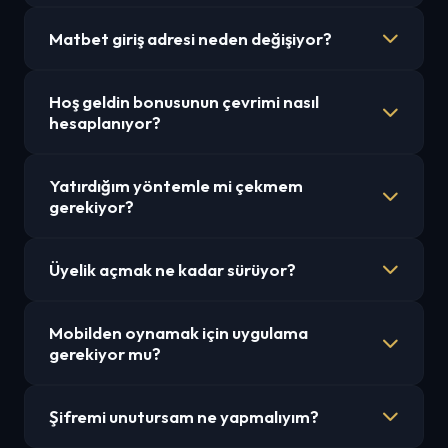
çekimleri 20-60 dakikada, Papara çekimleri 1-4
Askıda kalan taleplerin neredeyse tamamı üç
saatte sonuçlanıyor. Banka havalesi bankanın
Matbet giriş adresi neden değişiyor?
sebepten birine dayanıyor: aktif bonusun
mesai saatine bağlı olduğu için bir iş gününü
çevrimi tamamlanmamıştır, kimlik doğrulaması
Curaçao lisansıyla çalışan bahis siteleri
bulabiliyor. İlk çekimde belge incelemesi sıraya
bitmemiştir ya da para çekilecek hesabın adı
Hoş geldin bonusunun çevrimi nasıl
Türkiye'de dönemsel erişim engelleriyle
girdiğinden süre biraz uzayabilir.
hesaplanıyor?
üyelik adıyla birebir aynı değildir. Üçü de
karşılaşıyor. Engellenen alan adının yerine yedek
tamamsa talep kendiliğinden ilerliyor, ısrarla
bir adres devreye giriyor. Bakiyeniz, açık
Hoş geldin paketi ilk yatırımın yüzde 200'ü kadar
mesaj atmak sırayı öne almıyor.
Yatırdığım yöntemle mi çekmem
kuponlarınız ve bonus çevrim ilerlemeniz
bonus veriyor, üst sınır 10.000 TL. Çevrim
gerekiyor?
sunucuda durduğu için bu değişimden
katsayısı x8. Yani 2.000 TL yatırıp 4.000 TL
etkilenmiyor; yeni adresten giriş yapmanız
bonus aldıysanız 4.000 × 8 = 32.000 TL'lik
Zorunlu değil ama en hızlısı bu. Yatırım yaptığınız
yeterli.
Üyelik açmak ne kadar sürüyor?
toplam bahis hacmi açmanız gerekiyor. Bu hacim
kanaldan çekim istediğinizde kaynak
dolmadan bonus bakiyesi çekilemiyor.
doğrulaması ek adım gerektirmiyor ve talep
Kayıt formu ad, soyad, e-posta, telefon ve
daha çabuk onaylanıyor. Yöntem
Mobilden oynamak için uygulama
parola istiyor; ortalama üç dakikada bitiyor. SMS
gerekiyor mu?
değiştirdiğinizde ek belge istenmesi ihtimali
veya e-posta ile gelen doğrulama kodunu
artıyor, dolayısıyla süre de uzuyor.
girerek hesabı aktif ediyorsunuz. Bilgilerin
Gerekmiyor. Site mobil tarayıcıda tam işlevle
Şifremi unutursam ne yapmalıyım?
gerçek olması şart, çünkü çekim aşamasında
çalışıyor, arayüz ekran boyutuna kendisi uyum
üyelik adı ile banka hesabı adının birebir aynı