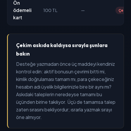
Ön
ödemeli
100 TL
—
Çekim
kart
Çekim askıda kaldıysa sırayla şunlara
bakın
Desteğe yazmadan önce üç maddeyi kendiniz
kontrol edin: aktif bonusun çevrimi bitti mi,
kimlik doğrulaması tamam mı, para çekeceğiniz
hesabın adı üyelik bilgilerinizle bire bir aynı mı?
Askıdaki taleplerin neredeyse tamamı bu
üçünden birine takılıyor. Üçü de tamamsa talep
zaten sırasını bekliyordur; ısrarla yazmak sırayı
öne almıyor.