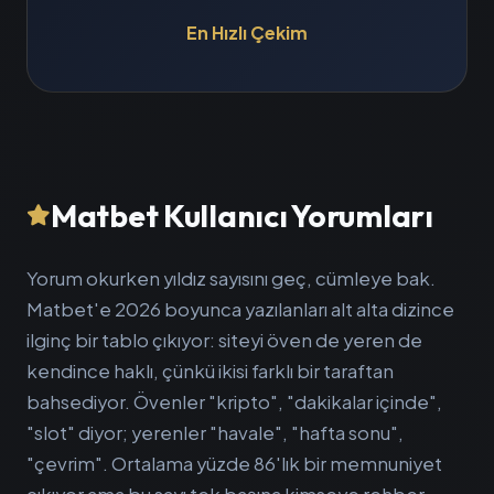
En Hızlı Çekim
Matbet Kullanıcı Yorumları
Yorum okurken yıldız sayısını geç, cümleye bak.
Matbet'e 2026 boyunca yazılanları alt alta dizince
ilginç bir tablo çıkıyor: siteyi öven de yeren de
kendince haklı, çünkü ikisi farklı bir taraftan
bahsediyor. Övenler "kripto", "dakikalar içinde",
"slot" diyor; yerenler "havale", "hafta sonu",
"çevrim". Ortalama yüzde 86'lık bir memnuniyet