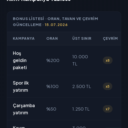
BONUS LISTESI · ORAN, TAVAN VE ÇEVRIM
GÜNCELLEME ·
15.07.2026
KAMPANYA
ORAN
ÜST SINIR
ÇEVRIM
Hoş
10.000
geldin
%200
x8
TL
paketi
Spor ilk
%100
2.500 TL
x5
yatırım
Çarşamba
%50
1.250 TL
x7
yatırım
Kayıp
3.000