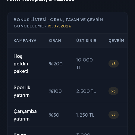
BONUS LISTESI · ORAN, TAVAN VE ÇEVRIM
GÜNCELLEME ·
15.07.2026
KAMPANYA
ORAN
ÜST SINIR
ÇEVRIM
Hoş
10.000
geldin
%200
x8
TL
paketi
Spor ilk
%100
2.500 TL
x5
yatırım
Çarşamba
%50
1.250 TL
x7
yatırım
Kayıp
3.000