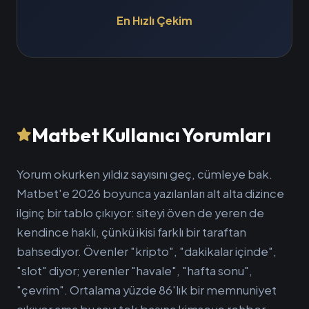
En Hızlı Çekim
Matbet Kullanıcı Yorumları
Yorum okurken yıldız sayısını geç, cümleye bak.
Matbet'e 2026 boyunca yazılanları alt alta dizince
ilginç bir tablo çıkıyor: siteyi öven de yeren de
kendince haklı, çünkü ikisi farklı bir taraftan
bahsediyor. Övenler "kripto", "dakikalar içinde",
"slot" diyor; yerenler "havale", "hafta sonu",
"çevrim". Ortalama yüzde 86'lık bir memnuniyet