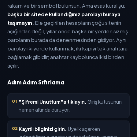
rakam ve bir sembol bulunsun. Ama esas kural şu:
başka bir sitede kullandığınız parolayı buraya
taşımayın.
Ele geçirilen hesapların çoğu sitenin
açığından değil, yıllar önce başka bir yerden sızmış
parolanın burada da denenmesinden gidiyor. Aynı
parolayı iki yerde kullanmak, iki kapıyı tek anahtara
bağlamak gibidir; anahtar kaybolunca ikisi birden
açılır.
Adım Adım Sıfırlama
"Şifremi Unuttum"a tıklayın.
Giriş kutusunun
hemen altında duruyor.
Kayıtlı bilginizi girin.
Üyelik açarken
kullandığınız e-posta ya da telefon numarası.