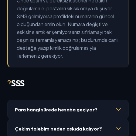
Önce spam ve gereksiz klasörlerine bakın;
doğrulama e-postaları sık sık oraya düşüyor.
SMS gelmiyorsa profildeki numaranın güncel
olduğundan emin olun. Numara değişti ve
eskisine artık erişemiyorsanız sıfırlamayı tek
başınıza tamamlayamazsınız; bu durumda canlı
desteğe yazıp kimlik doğrulamasıyla
ilerlemeniz gerekiyor.
SSS
Para hangi sürede hesaba geçiyor?
Kimlik doğrulaması tamamlanmış hesaplarda
Çekim talebim neden askıda kalıyor?
kripto çekimleri 15-40 dakikada, e-cüzdan