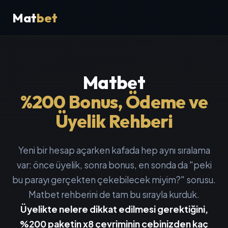
Mat
bet
Matbet
%200 Bonus, Ödeme ve
Üyelik Rehberi
Yeni bir hesap açarken kafada hep aynı sıralama
var: önce üyelik, sonra bonus, en sonda da "peki
bu parayı gerçekten çekebilecek miyim?" sorusu.
Matbet rehberini de tam bu sırayla kurduk.
Üyelikte nelere dikkat edilmesi gerektiğini,
%200 paketin x8 çevriminin cebinizden kaç