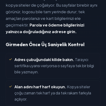
kopya siteler de çoğalıyor. Bu sayfalar birebir aynı
görünür, logosu bile tam yerinde durur; tek
amaçları parolanızı ve kart bilgilerinizi ele
geçirmektir.
Parola ve ödeme bilgilerinizi
yalnızca doğruladığınız adrese girin.
Girmeden Önce Üç Saniyelik Kontrol
Adres çubuğundaki kilide bakın.
Tarayıcı
sertifika uyarısı veriyorsa o sayfaya tek bir bilgi
bile yazmayın.
Alan adını harf harf okuyun.
Kopya siteler
çoğu zaman tek harf ya da tek rakam farkıyla
açılıyor.