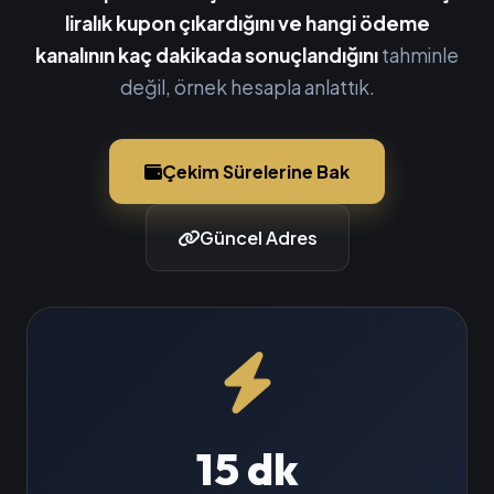
liralık kupon çıkardığını ve hangi ödeme
kanalının kaç dakikada sonuçlandığını
tahminle
değil, örnek hesapla anlattık.
Çekim Sürelerine Bak
Güncel Adres
15 dk