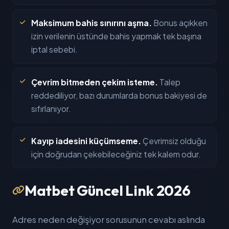
Maksimum bahis sınırını aşma.
Bonus açıkken
izin verilenin üstünde bahis yapmak tek başına
iptal sebebi.
Çevrim bitmeden çekim isteme.
Talep
reddediliyor, bazı durumlarda bonus bakiyesi de
sıfırlanıyor.
Kayıp iadesini küçümseme.
Çevrimsiz olduğu
için doğrudan çekebileceğiniz tek kalem odur.
Matbet Güncel Link 2026
Adres neden değişiyor sorusunun cevabı aslında