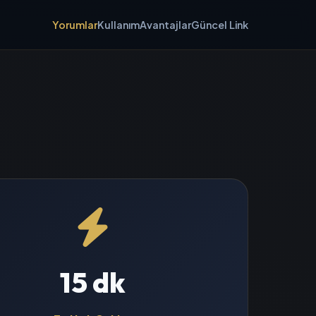
Yorumlar
Kullanım
Avantajlar
Güncel Link
15 dk