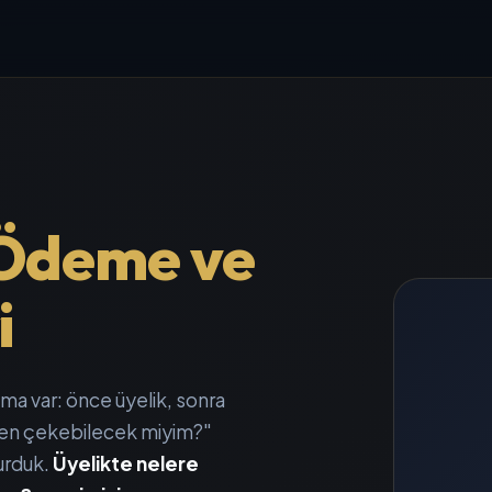
Ödeme ve
i
ama var: önce üyelik, sonra
ten çekebilecek miyim?"
urduk.
Üyelikte nelere