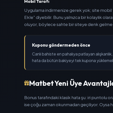
Mobil Tarafı
Uygulama indirmenize gerek yok; site mobil t
Ekle" diyebilir. Bunu yalnızca bir kolaylık o
oluyor, böylece sahte bir siteye denk gelme ri
Kuponu göndermeden önce
Canlı bahiste en pahalıya patlayan alışkanlı
hata da bütün bakiyeyi tek kupona yüklemek: 
Matbet Yeni Üye Avantajl
Bonus tarafındaki klasik hata şu: iri puntolu 
ise çoğu zaman okunmadan geçiliyor. Oysa hesa