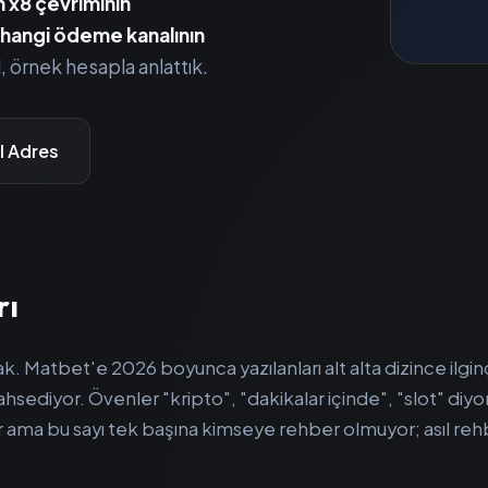
 x8 çevriminin
e hangi ödeme kanalının
, örnek hesapla anlattık.
l Adres
rı
. Matbet'e 2026 boyunca yazılanları alt alta dizince ilginç
 bahsediyor. Övenler "kripto", "dakikalar içinde", "slot" diy
 ama bu sayı tek başına kimseye rehber olmuyor; asıl rehbe