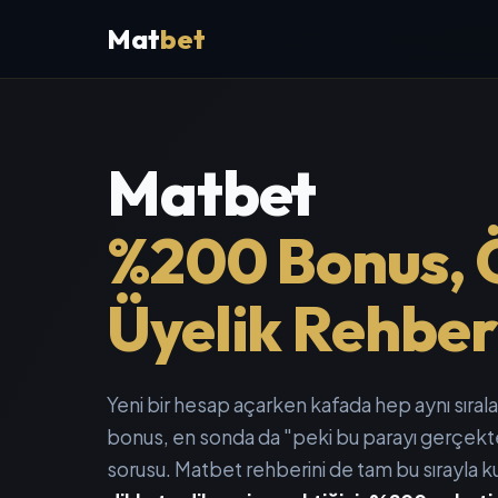
Mat
bet
Matbet
%200 Bonus, 
Üyelik Rehber
Yeni bir hesap açarken kafada hep aynı sıral
bonus, en sonda da "peki bu parayı gerçek
sorusu. Matbet rehberini de tam bu sırayla k