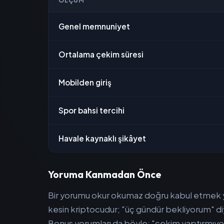
ÖLÇÜM
Genel memnuniyet
Ortalama çekim süresi
Mobilden giriş
Spor bahsi tercihi
Havale kaynaklı şikâyet
Yoruma Kanmadan Önce
Bir yorumu okur okumaz doğru kabul etmek ye
kesin kriptocudur; "üç gündür bekliyorum" di
Bonus yorumları da böyle: "çekim yaptırmıyo