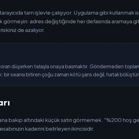
arayıcıda tam işlevle çalışıyor. Uygulama gibi kullanmak
larak görmeyin: adres değiştiğinde her defasında aramaya 
skiniz de azalıyor.
k, oran düşerken telaşla onaya basmaktır. Göndermeden toplam o
bir seansı bitiren çoğu zaman kötü şans değil, hatalı bölüştü
arı
orana bakıp altındaki küçük satırı görmemek. "%200 hoş geld
bınızın kaderini belirleyen ikincisidir.