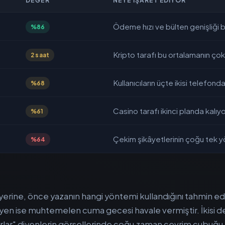
DEĞER
NEYE IŞARET EDIYOR
Ödeme hızı ve bülten genişliği be
%86
Kripto tarafı bu ortalamanın çok
2 saat
Kullanıcıların üçte ikisi telefond
%68
Casino tarafı ikinci planda kalıy
%61
Çekim şikâyetlerinin çoğu tek
%64
rine, önce yazanın hangi yöntemi kullandığını tahmin ed
yen ise muhtemelen cuma gecesi havale vermiştir. İkisi de
rlar" diyenlerin görsellerinde çoğu zaman çevrim çubuğu 