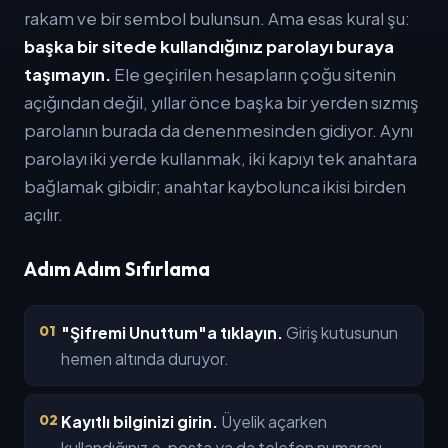
rakam ve bir sembol bulunsun. Ama esas kural şu:
başka bir sitede kullandığınız parolayı buraya
taşımayın.
Ele geçirilen hesapların çoğu sitenin
açığından değil, yıllar önce başka bir yerden sızmış
parolanın burada da denenmesinden gidiyor. Aynı
parolayı iki yerde kullanmak, iki kapıyı tek anahtara
bağlamak gibidir; anahtar kaybolunca ikisi birden
açılır.
Adım Adım Sıfırlama
"Şifremi Unuttum"a tıklayın.
Giriş kutusunun
hemen altında duruyor.
Kayıtlı bilginizi girin.
Üyelik açarken
kullandığınız e-posta ya da telefon numarası.