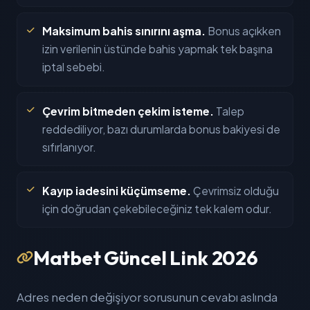
Maksimum bahis sınırını aşma.
Bonus açıkken
izin verilenin üstünde bahis yapmak tek başına
iptal sebebi.
Çevrim bitmeden çekim isteme.
Talep
reddediliyor, bazı durumlarda bonus bakiyesi de
sıfırlanıyor.
Kayıp iadesini küçümseme.
Çevrimsiz olduğu
için doğrudan çekebileceğiniz tek kalem odur.
Matbet Güncel Link 2026
Adres neden değişiyor sorusunun cevabı aslında