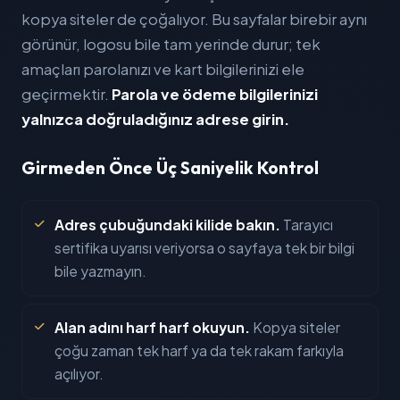
kopya siteler de çoğalıyor. Bu sayfalar birebir aynı
görünür, logosu bile tam yerinde durur; tek
amaçları parolanızı ve kart bilgilerinizi ele
geçirmektir.
Parola ve ödeme bilgilerinizi
yalnızca doğruladığınız adrese girin.
Girmeden Önce Üç Saniyelik Kontrol
Adres çubuğundaki kilide bakın.
Tarayıcı
sertifika uyarısı veriyorsa o sayfaya tek bir bilgi
bile yazmayın.
Alan adını harf harf okuyun.
Kopya siteler
çoğu zaman tek harf ya da tek rakam farkıyla
açılıyor.