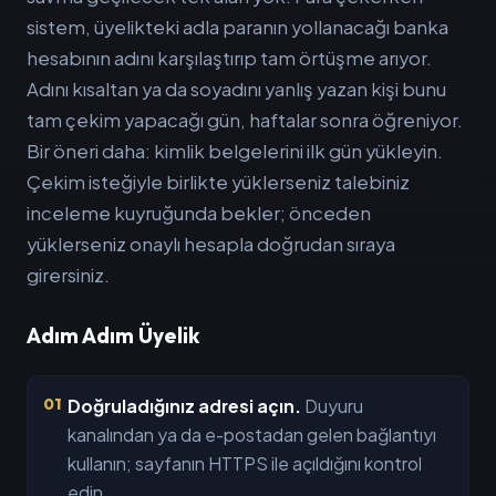
sistem, üyelikteki adla paranın yollanacağı banka
hesabının adını karşılaştırıp tam örtüşme arıyor.
Adını kısaltan ya da soyadını yanlış yazan kişi bunu
tam çekim yapacağı gün, haftalar sonra öğreniyor.
Bir öneri daha: kimlik belgelerini ilk gün yükleyin.
Çekim isteğiyle birlikte yüklerseniz talebiniz
inceleme kuyruğunda bekler; önceden
yüklerseniz onaylı hesapla doğrudan sıraya
girersiniz.
Adım Adım Üyelik
Doğruladığınız adresi açın.
Duyuru
kanalından ya da e-postadan gelen bağlantıyı
kullanın; sayfanın HTTPS ile açıldığını kontrol
edin.