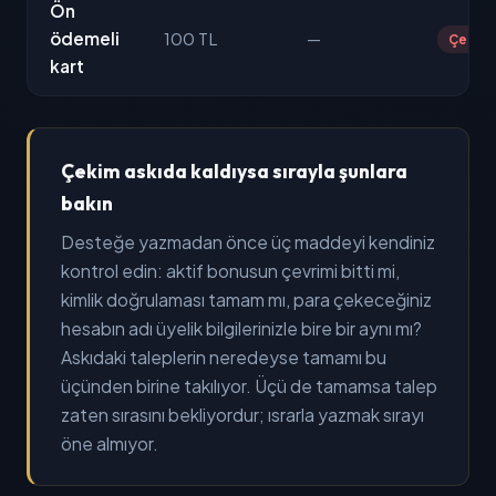
Ön
ödemeli
100 TL
—
Çekim
kart
Çekim askıda kaldıysa sırayla şunlara
bakın
Desteğe yazmadan önce üç maddeyi kendiniz
kontrol edin: aktif bonusun çevrimi bitti mi,
kimlik doğrulaması tamam mı, para çekeceğiniz
hesabın adı üyelik bilgilerinizle bire bir aynı mı?
Askıdaki taleplerin neredeyse tamamı bu
üçünden birine takılıyor. Üçü de tamamsa talep
zaten sırasını bekliyordur; ısrarla yazmak sırayı
öne almıyor.