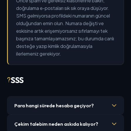
Önce spam ve gereksiz klasörlerine bakın;
doğrulama e-postaları sık sık oraya düşüyor.
SMS gelmiyorsa profildeki numaranın güncel
olduğundan emin olun. Numara değişti ve
eskisine artık erişemiyorsanız sıfırlamayı tek
başınıza tamamlayamazsınız; bu durumda canlı
desteğe yazıp kimlik doğrulamasıyla
ilerlemeniz gerekiyor.
SSS
Para hangi sürede hesaba geçiyor?
Kimlik doğrulaması tamamlanmış hesaplarda
Çekim talebim neden askıda kalıyor?
kripto çekimleri 15-40 dakikada, e-cüzdan