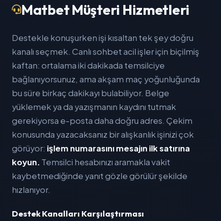
Matbet Müşteri Hizmetleri
Destekle konuşurken işi kısaltan tek şey doğru
kanalı seçmek. Canlı sohbet acil işler için biçilmiş
kaftan: ortalama iki dakikada temsilciye
bağlanıyorsunuz, ama akşam maç yoğunluğunda
bu süre birkaç dakikayı bulabiliyor. Belge
yüklemek ya da yazışmanın kaydını tutmak
gerekiyorsa e-posta daha doğru adres. Çekim
konusunda yazacaksanız bir alışkanlık işinizi çok
görüyor:
işlem numarasını mesajın ilk satırına
koyun.
Temsilci hesabınızı aramakla vakit
kaybetmediğinde yanıt gözle görülür şekilde
hızlanıyor.
Destek Kanalları Karşılaştırması