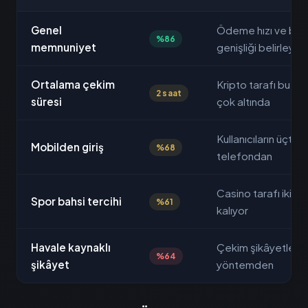
Genel
Ödeme hızı ve bül
%86
memnuniyet
genişliği belirleyici
Ortalama çekim
Kripto tarafı bu or
2 saat
süresi
çok altında
Kullanıcıların üçte ik
Mobilden giriş
%68
telefondan
Casino tarafı ikinc
Spor bahsi tercihi
%61
kalıyor
Havale kaynaklı
Çekim şikâyetlerin
%64
şikâyet
yöntemden