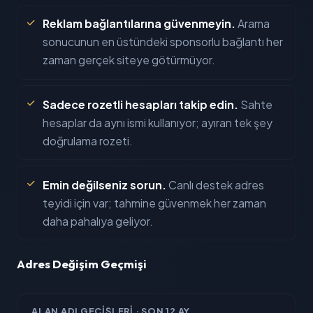
Reklam bağlantılarına güvenmeyin.
Arama
sonucunun en üstündeki sponsorlu bağlantı her
zaman gerçek siteye götürmüyor.
Sadece rozetli hesapları takip edin.
Sahte
hesaplar da aynı ismi kullanıyor; ayıran tek şey
doğrulama rozeti.
Emin değilseniz sorun.
Canlı destek adres
teyidi için var; tahmine güvenmek her zaman
daha pahalıya geliyor.
Adres Değişim Geçmişi
ALAN ADI GEÇIŞLERI · SON 12 AY