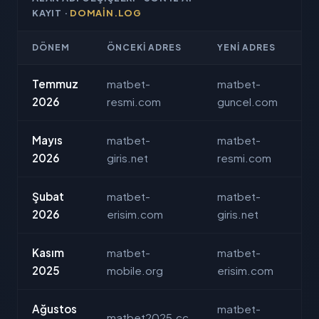
KAYIT ·
DOMAIN.LOG
DÖNEM
ÖNCEKI ADRES
YENI ADRES
S
Temmuz
matbet-
matbet-
E
2026
resmi.com
guncel.com
Mayıs
matbet-
matbet-
S
2026
giris.net
resmi.com
Şubat
matbet-
matbet-
E
2026
erisim.com
giris.net
Kasım
matbet-
matbet-
A
2025
mobile.org
erisim.com
Ağustos
matbet-
matbet2025.cc
D