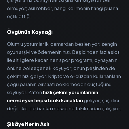
çıkıyor ama bu sayı tek başına kimseye rehber
olmuyor; asıl rehber, hangi kelimenin hangi puana
eşlik ettiği.
Övgünün Kaynağı
Olumlu yorumlar iki damardan besleniyor: zengin
oyun arşivi ve ödemenin hızı. Beş binden fazla slot
ile alt liglere kadar inen spor programı, oynayanın
önüne bol seçenek koyuyor; onun peşinden de
çekim hızı geliyor. Kripto ve e-cüzdan kullananların
çoğu paranın bir saati beklemeden düştüğünü
söylüyor. Zaten
hızlı çekim yorumlarının
neredeyse hepsi bu iki kanaldan
geliyor; şaşırtıcı
değil, ikisi de banka mesaisine takılmadan çalışıyor.
Şikâyetlerin Aslı