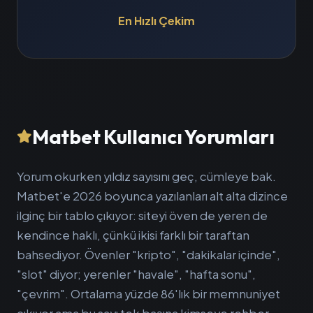
En Hızlı Çekim
Matbet Kullanıcı Yorumları
Yorum okurken yıldız sayısını geç, cümleye bak.
Matbet'e 2026 boyunca yazılanları alt alta dizince
ilginç bir tablo çıkıyor: siteyi öven de yeren de
kendince haklı, çünkü ikisi farklı bir taraftan
bahsediyor. Övenler "kripto", "dakikalar içinde",
"slot" diyor; yerenler "havale", "hafta sonu",
"çevrim". Ortalama yüzde 86'lık bir memnuniyet