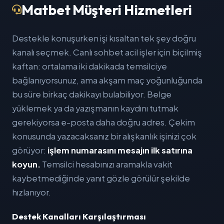
Matbet Müşteri Hizmetleri
Destekle konuşurken işi kısaltan tek şey doğru
kanalı seçmek. Canlı sohbet acil işler için biçilmiş
kaftan: ortalama iki dakikada temsilciye
bağlanıyorsunuz, ama akşam maç yoğunluğunda
bu süre birkaç dakikayı bulabiliyor. Belge
yüklemek ya da yazışmanın kaydını tutmak
gerekiyorsa e-posta daha doğru adres. Çekim
konusunda yazacaksanız bir alışkanlık işinizi çok
görüyor:
işlem numarasını mesajın ilk satırına
koyun.
Temsilci hesabınızı aramakla vakit
kaybetmediğinde yanıt gözle görülür şekilde
hızlanıyor.
Destek Kanalları Karşılaştırması