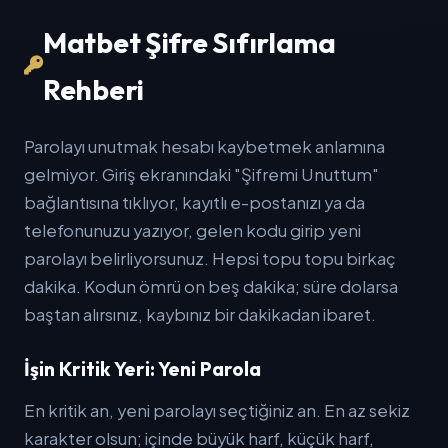
Matbet Şifre Sıfırlama
Rehberi
Parolayı unutmak hesabı kaybetmek anlamına
gelmiyor. Giriş ekranındaki "Şifremi Unuttum"
bağlantısına tıklıyor, kayıtlı e-postanızı ya da
telefonunuzu yazıyor, gelen kodu girip yeni
parolayı belirliyorsunuz. Hepsi topu topu birkaç
dakika. Kodun ömrü on beş dakika; süre dolarsa
baştan alırsınız, kaybınız bir dakikadan ibaret.
İşin Kritik Yeri: Yeni Parola
En kritik an, yeni parolayı seçtiğiniz an. En az sekiz
karakter olsun; içinde büyük harf, küçük harf,