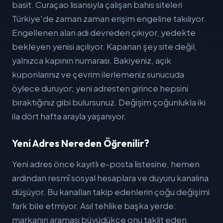
basit. Curaçao lisansıyla çalışan bahis siteleri
Türkiye'de zaman zaman erişim engeline takılıyor.
Engellenen alan adı devreden çıkıyor, yedekte
bekleyen yenisi açılıyor. Kapanan şey site değil,
yalnızca kapının numarası. Bakiyeniz, açık
kuponlarınız ve çevrim ilerlemeniz sunucuda
öylece duruyor; yeni adresten girince hepsini
bıraktığınız gibi bulursunuz. Değişim çoğunlukla iki
ila dört hafta arayla yaşanıyor.
Yeni Adres Nereden Öğrenilir?
Yeni adres önce kayıtlı e-posta listesine, hemen
ardından resmî sosyal hesaplara ve duyuru kanalına
düşüyor. Bu kanalları takip edenlerin çoğu değişimi
fark bile etmiyor. Asıl tehlike başka yerde:
markanın araması büyüdükçe onu taklit eden