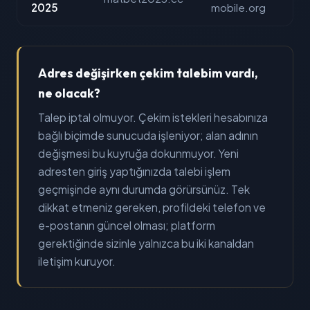
2025
mobile.org
Adres değişirken çekim talebim vardı,
ne olacak?
Talep iptal olmuyor. Çekim istekleri hesabınıza
bağlı biçimde sunucuda işleniyor; alan adının
değişmesi bu kuyruğa dokunmuyor. Yeni
adresten giriş yaptığınızda talebi işlem
geçmişinde aynı durumda görürsünüz. Tek
dikkat etmeniz gereken, profildeki telefon ve
e-postanın güncel olması; platform
gerektiğinde sizinle yalnızca bu iki kanaldan
iletişim kuruyor.