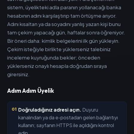
sistem, üyelikteki adla paranın yollanacağı banka
hesabının adını karşılaştırıp tam örtüşme arıyor.
Adını kısaltan ya da soyadını yanlış yazan kişi bunu
tam çekim yapacağı gün, haftalar sonra öğreniyor.
Bir öneri daha: kimlik belgelerini ilk gün yükleyin.
Çekim isteğiyle birlikte yüklerseniz talebiniz
inceleme kuyruğunda bekler; önceden
yüklerseniz onaylı hesapla doğrudan sıraya
girersiniz.
Adım Adım Üyelik
Doğruladığınız adresi açın.
Duyuru
kanalından ya da e-postadan gelen bağlantıyı
kullanın; sayfanın HTTPS ile açıldığını kontrol
edin.