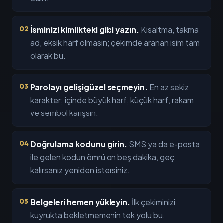
İsminizi kimlikteki gibi yazın.
Kısaltma, takma
ad, eksik harf olmasın; çekimde aranan isim tam
olarak bu.
Parolayı gelişigüzel seçmeyin.
En az sekiz
karakter; içinde büyük harf, küçük harf, rakam
ve sembol karışsın.
Doğrulama kodunu girin.
SMS ya da e-posta
ile gelen kodun ömrü on beş dakika, geç
kalırsanız yeniden istersiniz.
Belgeleri hemen yükleyin.
İlk çekiminizi
kuyrukta bekletmemenin tek yolu bu.