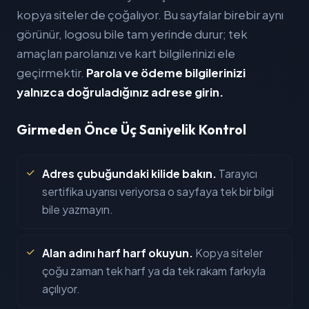
kopya siteler de çoğalıyor. Bu sayfalar birebir aynı
görünür, logosu bile tam yerinde durur; tek
amaçları parolanızı ve kart bilgilerinizi ele
geçirmektir.
Parola ve ödeme bilgilerinizi
yalnızca doğruladığınız adrese girin.
Girmeden Önce Üç Saniyelik Kontrol
Adres çubuğundaki kilide bakın.
Tarayıcı
sertifika uyarısı veriyorsa o sayfaya tek bir bilgi
bile yazmayın.
Alan adını harf harf okuyun.
Kopya siteler
çoğu zaman tek harf ya da tek rakam farkıyla
açılıyor.