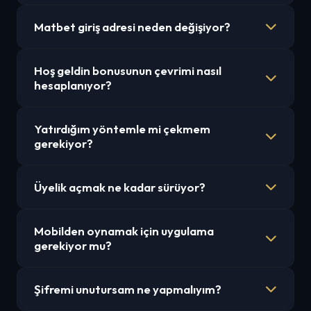
çekimleri 20-60 dakikada, Papara çekimleri 1-4
Askıda kalan taleplerin neredeyse tamamı üç
saatte sonuçlanıyor. Banka havalesi bankanın
Matbet giriş adresi neden değişiyor?
sebepten birine dayanıyor: aktif bonusun
mesai saatine bağlı olduğu için bir iş gününü
çevrimi tamamlanmamıştır, kimlik doğrulaması
Curaçao lisansıyla çalışan bahis siteleri
bulabiliyor. İlk çekimde belge incelemesi sıraya
bitmemiştir ya da para çekilecek hesabın adı
Hoş geldin bonusunun çevrimi nasıl
Türkiye'de dönemsel erişim engelleriyle
girdiğinden süre biraz uzayabilir.
hesaplanıyor?
üyelik adıyla birebir aynı değildir. Üçü de
karşılaşıyor. Engellenen alan adının yerine yedek
tamamsa talep kendiliğinden ilerliyor, ısrarla
bir adres devreye giriyor. Bakiyeniz, açık
Hoş geldin paketi ilk yatırımın yüzde 200'ü kadar
mesaj atmak sırayı öne almıyor.
Yatırdığım yöntemle mi çekmem
kuponlarınız ve bonus çevrim ilerlemeniz
bonus veriyor, üst sınır 10.000 TL. Çevrim
gerekiyor?
sunucuda durduğu için bu değişimden
katsayısı x8. Yani 2.000 TL yatırıp 4.000 TL
etkilenmiyor; yeni adresten giriş yapmanız
bonus aldıysanız 4.000 × 8 = 32.000 TL'lik
Zorunlu değil ama en hızlısı bu. Yatırım yaptığınız
yeterli.
Üyelik açmak ne kadar sürüyor?
toplam bahis hacmi açmanız gerekiyor. Bu hacim
kanaldan çekim istediğinizde kaynak
dolmadan bonus bakiyesi çekilemiyor.
doğrulaması ek adım gerektirmiyor ve talep
Kayıt formu ad, soyad, e-posta, telefon ve
daha çabuk onaylanıyor. Yöntem
Mobilden oynamak için uygulama
parola istiyor; ortalama üç dakikada bitiyor. SMS
gerekiyor mu?
değiştirdiğinizde ek belge istenmesi ihtimali
veya e-posta ile gelen doğrulama kodunu
artıyor, dolayısıyla süre de uzuyor.
girerek hesabı aktif ediyorsunuz. Bilgilerin
Gerekmiyor. Site mobil tarayıcıda tam işlevle
Şifremi unutursam ne yapmalıyım?
gerçek olması şart, çünkü çekim aşamasında
çalışıyor, arayüz ekran boyutuna kendisi uyum
üyelik adı ile banka hesabı adının birebir aynı