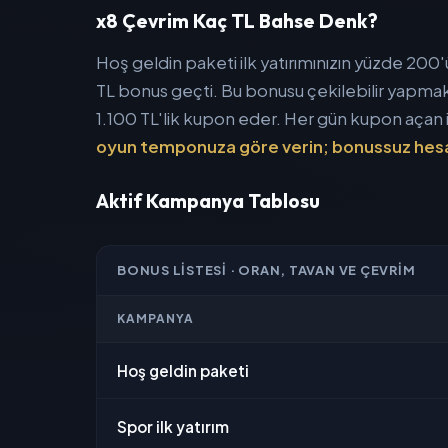
x8 Çevrim Kaç TL Bahse Denk?
Hoş geldin paketi ilk yatırımınızın yüzde 200
TL bonus geçti. Bu bonusu çekilebilir yapmak
1.100 TL'lik kupon eder. Her gün kupon açan i
oyun temponuza göre verin; bonussuz hesap
Aktif Kampanya Tablosu
BONUS LISTESI · ORAN, TAVAN VE ÇEVRIM
KAMPANYA
Hoş geldin paketi
Spor ilk yatırım