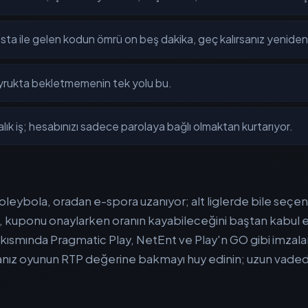
a ile gelen kodun ömrü on beş dakika, geç kalırsanız yeniden i
kuyrukta bekletmemenin tek yolu bu.
lık iş; hesabınızı sadece parolaya bağlı olmaktan kurtarıyor.
leybola, oradan e-spora uzanıyor; alt liglerde bile seçene
n, kuponu onaylarken oranın kayabileceğini baştan kabul ed
smında Pragmatic Play, NetEnt ve Play'n GO gibi imzalar
aksanız oyunun RTP değerine bakmayı huy edinin; uzun va