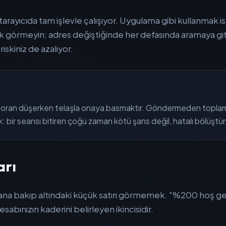
arayıcıda tam işlevle çalışıyor. Uygulama gibi kullanmak
larak görmeyin: adres değiştiğinde her defasında aramaya 
skiniz de azalıyor.
k, oran düşerken telaşla onaya basmaktır. Göndermeden toplam o
bir seansı bitiren çoğu zaman kötü şans değil, hatalı bölüştü
arı
orana bakıp altındaki küçük satırı görmemek. "%200 hoş geld
bınızın kaderini belirleyen ikincisidir.