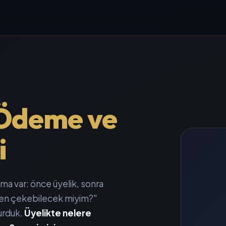
Ödeme ve
i
ama var: önce üyelik, sonra
ten çekebilecek miyim?"
urduk.
Üyelikte nelere