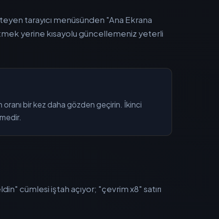
 isteyen tarayıcı menüsünden "Ana Ekrana
gitmek yerine kısayolu güncellemeniz yeterli
ranı bir kez daha gözden geçirin. İkinci
rmedir.
in" cümlesi iştah açıyor; "çevrim x8" satırı