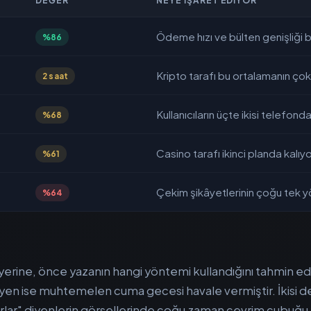
DEĞER
NEYE IŞARET EDIYOR
Ödeme hızı ve bülten genişliği be
%86
Kripto tarafı bu ortalamanın çok
2 saat
Kullanıcıların üçte ikisi telefond
%68
Casino tarafı ikinci planda kalıy
%61
Çekim şikâyetlerinin çoğu tek
%64
rine, önce yazanın hangi yöntemi kullandığını tahmin ed
yen ise muhtemelen cuma gecesi havale vermiştir. İkisi de
rlar" diyenlerin görsellerinde çoğu zaman çevrim çubuğu 