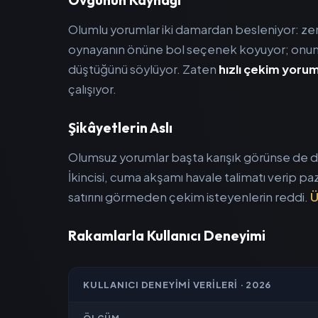
Övgünün Kaynağı
Olumlu yorumlar iki damardan besleniyor: zeng
oynayanın önüne bol seçenek koyuyor; onun p
düştüğünü söylüyor. Zaten
hızlı çekim yorum
çalışıyor.
Şikâyetlerin Aslı
Olumsuz yorumlar başta karışık görünse de der
İkincisi, cuma akşamı havale talimatı verip p
satırını görmeden çekim isteyenlerin reddi.
Ü
Rakamlarla Kullanıcı Deneyimi
KULLANICI DENEYIMI VERILERI · 2026