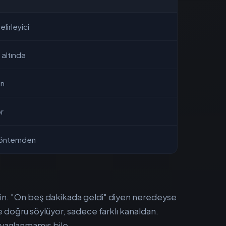
lirleyici
 altında
an
or
 yöntemden
in. "On beş dakikada geldi" diyen neredeyse
 doğru söylüyor, sadece farklı kanaldan.
yarılanmamış bile.