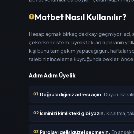
Matbet Nasıl Kullanılır?
Hesap açmak birkaç dakikayı geçmiyor: ad, s
çekerken sistem, üyelikteki adla paranın yolla
kişi bunu tam çekim yapacağı gün, haftalar son
talebiniz inceleme kuyruğunda bekler; öncede
Adım Adım Üyelik
Doğruladığınız adresi açın.
Duyuru kanalın
İsminizi kimlikteki gibi yazın.
Kısaltma, tak
Parolayı gelişigüzel seçmeyin.
En az sekiz