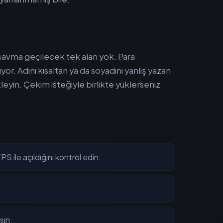
savma geçilecek tek alan yok. Para
or. Adını kısaltan ya da soyadını yanlış yazan
leyin. Çekim isteğiyle birlikte yüklerseniz
 ile açıldığını kontrol edin.
sın.