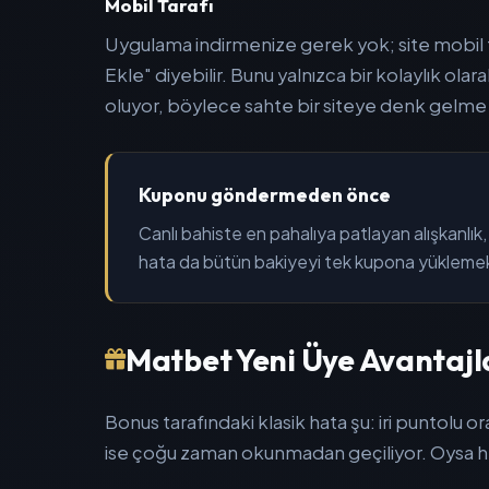
Mobil Tarafı
Uygulama indirmenize gerek yok; site mobil t
Ekle" diyebilir. Bunu yalnızca bir kolaylık o
oluyor, böylece sahte bir siteye denk gelme ri
Kuponu göndermeden önce
Canlı bahiste en pahalıya patlayan alışkanlı
hata da bütün bakiyeyi tek kupona yüklemek: 
Matbet Yeni Üye Avantajl
Bonus tarafındaki klasik hata şu: iri puntolu 
ise çoğu zaman okunmadan geçiliyor. Oysa hesa