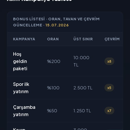
BONUS LISTESI · ORAN, TAVAN VE ÇEVRIM
GÜNCELLEME ·
15.07.2026
KAMPANYA
ORAN
ÜST SINIR
ÇEVRIM
Hoş
10.000
geldin
%200
x8
TL
paketi
Spor ilk
%100
2.500 TL
x5
yatırım
Çarşamba
%50
1.250 TL
x7
yatırım
Kayıp
3.000