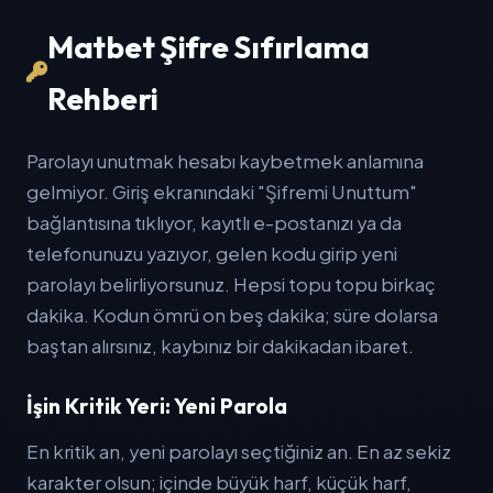
Matbet Şifre Sıfırlama
Rehberi
Parolayı unutmak hesabı kaybetmek anlamına
gelmiyor. Giriş ekranındaki "Şifremi Unuttum"
bağlantısına tıklıyor, kayıtlı e-postanızı ya da
telefonunuzu yazıyor, gelen kodu girip yeni
parolayı belirliyorsunuz. Hepsi topu topu birkaç
dakika. Kodun ömrü on beş dakika; süre dolarsa
baştan alırsınız, kaybınız bir dakikadan ibaret.
İşin Kritik Yeri: Yeni Parola
En kritik an, yeni parolayı seçtiğiniz an. En az sekiz
karakter olsun; içinde büyük harf, küçük harf,