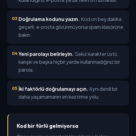
Doğrulama kodunu yazın.
Kod on beş dakika
geçerli; e-posta görünmüyorsa spam klasörüne
bakın.
Yeni parolayı belirleyin.
Sekiz karakter üstü,
karışık ve başka hiçbir yerde kullanmadığınız bir
parola.
İki faktörlü doğrulamayı açın.
Aynı derdi bir
daha yaşamamanın en kestirme yolu.
Kod bir türlü gelmiyorsa