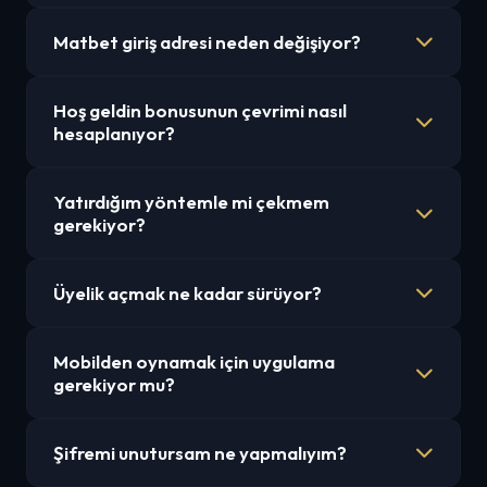
çekimleri 20-60 dakikada, Papara çekimleri 1-4
Askıda kalan taleplerin neredeyse tamamı üç
saatte sonuçlanıyor. Banka havalesi bankanın
Matbet giriş adresi neden değişiyor?
sebepten birine dayanıyor: aktif bonusun
mesai saatine bağlı olduğu için bir iş gününü
çevrimi tamamlanmamıştır, kimlik doğrulaması
Curaçao lisansıyla çalışan bahis siteleri
bulabiliyor. İlk çekimde belge incelemesi sıraya
bitmemiştir ya da para çekilecek hesabın adı
Hoş geldin bonusunun çevrimi nasıl
Türkiye'de dönemsel erişim engelleriyle
girdiğinden süre biraz uzayabilir.
hesaplanıyor?
üyelik adıyla birebir aynı değildir. Üçü de
karşılaşıyor. Engellenen alan adının yerine yedek
tamamsa talep kendiliğinden ilerliyor, ısrarla
bir adres devreye giriyor. Bakiyeniz, açık
Hoş geldin paketi ilk yatırımın yüzde 200'ü kadar
mesaj atmak sırayı öne almıyor.
Yatırdığım yöntemle mi çekmem
kuponlarınız ve bonus çevrim ilerlemeniz
bonus veriyor, üst sınır 10.000 TL. Çevrim
gerekiyor?
sunucuda durduğu için bu değişimden
katsayısı x8. Yani 2.000 TL yatırıp 4.000 TL
etkilenmiyor; yeni adresten giriş yapmanız
bonus aldıysanız 4.000 × 8 = 32.000 TL'lik
Zorunlu değil ama en hızlısı bu. Yatırım yaptığınız
yeterli.
Üyelik açmak ne kadar sürüyor?
toplam bahis hacmi açmanız gerekiyor. Bu hacim
kanaldan çekim istediğinizde kaynak
dolmadan bonus bakiyesi çekilemiyor.
doğrulaması ek adım gerektirmiyor ve talep
Kayıt formu ad, soyad, e-posta, telefon ve
daha çabuk onaylanıyor. Yöntem
Mobilden oynamak için uygulama
parola istiyor; ortalama üç dakikada bitiyor. SMS
gerekiyor mu?
değiştirdiğinizde ek belge istenmesi ihtimali
veya e-posta ile gelen doğrulama kodunu
artıyor, dolayısıyla süre de uzuyor.
girerek hesabı aktif ediyorsunuz. Bilgilerin
Gerekmiyor. Site mobil tarayıcıda tam işlevle
Şifremi unutursam ne yapmalıyım?
gerçek olması şart, çünkü çekim aşamasında
çalışıyor, arayüz ekran boyutuna kendisi uyum
üyelik adı ile banka hesabı adının birebir aynı