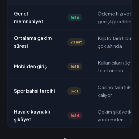
Genel
Ödeme hızı ve bül
%86
memnuniyet
genişliği belirleyici
Ortalama çekim
Kripto tarafı bu or
2 saat
süresi
çok altında
Kullanıcıların üçte ik
Mobilden giriş
%68
telefondan
Casino tarafı ikinc
Spor bahsi tercihi
%61
kalıyor
Havale kaynaklı
Çekim şikâyetlerin
%64
şikâyet
yöntemden