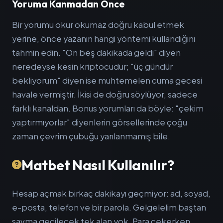
Yoruma Kanmadan Önce
Bir yorumu okur okumaz doğru kabul etmek
yerine, önce yazanın hangi yöntemi kullandığını
tahmin edin. "On beş dakikada geldi" diyen
neredeyse kesin kriptocudur; "üç gündür
bekliyorum" diyen ise muhtemelen cuma gecesi
havale vermiştir. İkisi de doğru söylüyor, sadece
farklı kanaldan. Bonus yorumları da böyle: "çekim
yaptırmıyorlar" diyenlerin görsellerinde çoğu
zaman çevrim çubuğu yarılanmamış bile.
Matbet Nasıl Kullanılır?
Hesap açmak birkaç dakikayı geçmiyor: ad, soyad,
e-posta, telefon ve bir parola. Gelgelelim baştan
savma geçilecek tek alan yok. Para çekerken