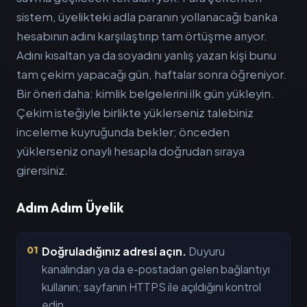
sistem, üyelikteki adla paranın yollanacağı banka
hesabının adını karşılaştırıp tam örtüşme arıyor.
Adını kısaltan ya da soyadını yanlış yazan kişi bunu
tam çekim yapacağı gün, haftalar sonra öğreniyor.
Bir öneri daha: kimlik belgelerini ilk gün yükleyin.
Çekim isteğiyle birlikte yüklerseniz talebiniz
inceleme kuyruğunda bekler; önceden
yüklerseniz onaylı hesapla doğrudan sıraya
girersiniz.
Adım Adım Üyelik
Doğruladığınız adresi açın.
Duyuru
kanalından ya da e-postadan gelen bağlantıyı
kullanın; sayfanın HTTPS ile açıldığını kontrol
edin.