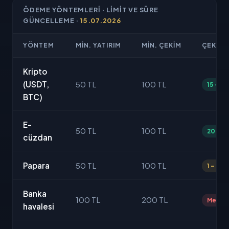
ÖDEME YÖNTEMLERI · LIMIT VE SÜRE
GÜNCELLEME ·
15.07.2026
YÖNTEM
MIN. YATIRIM
MIN. ÇEKIM
ÇEKIM 
Kripto
(USDT,
50 TL
100 TL
15 – 4
BTC)
E-
50 TL
100 TL
20 – 6
cüzdan
Papara
50 TL
100 TL
1 – 4 s
Banka
100 TL
200 TL
Mesai 
havalesi