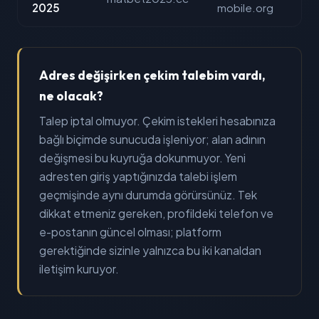
2025
mobile.org
Adres değişirken çekim talebim vardı,
ne olacak?
Talep iptal olmuyor. Çekim istekleri hesabınıza
bağlı biçimde sunucuda işleniyor; alan adının
değişmesi bu kuyruğa dokunmuyor. Yeni
adresten giriş yaptığınızda talebi işlem
geçmişinde aynı durumda görürsünüz. Tek
dikkat etmeniz gereken, profildeki telefon ve
e-postanın güncel olması; platform
gerektiğinde sizinle yalnızca bu iki kanaldan
iletişim kuruyor.