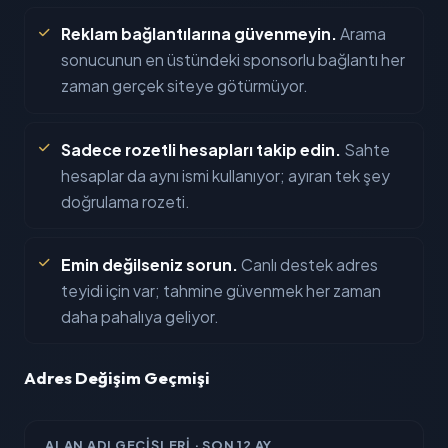
Reklam bağlantılarına güvenmeyin.
Arama
sonucunun en üstündeki sponsorlu bağlantı her
zaman gerçek siteye götürmüyor.
Sadece rozetli hesapları takip edin.
Sahte
hesaplar da aynı ismi kullanıyor; ayıran tek şey
doğrulama rozeti.
Emin değilseniz sorun.
Canlı destek adres
teyidi için var; tahmine güvenmek her zaman
daha pahalıya geliyor.
Adres Değişim Geçmişi
ALAN ADI GEÇIŞLERI · SON 12 AY