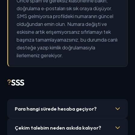
Önce spam ve gereksiz klasörlerine bakın;
doğrulama e-postaları sık sık oraya düşüyor.
SMS gelmiyorsa profildeki numaranın güncel
olduğundan emin olun. Numara değişti ve
eskisine artık erişemiyorsanız sıfırlamayı tek
başınıza tamamlayamazsınız; bu durumda canlı
desteğe yazıp kimlik doğrulamasıyla
ilerlemeniz gerekiyor.
SSS
Para hangi sürede hesaba geçiyor?
Kimlik doğrulaması tamamlanmış hesaplarda
Çekim talebim neden askıda kalıyor?
kripto çekimleri 15-40 dakikada, e-cüzdan