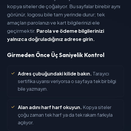
kopya siteler de çoğalıyor. Bu sayfalar birebir aynı
görünür, logosu bile tam yerinde durur; tek
amaçları parolanızı ve kart bilgilerinizi ele
geçirmektir.
Parola ve ödeme bilgilerinizi
yalnızca doğruladığınız adrese girin.
Girmeden Önce Üç Saniyelik Kontrol
Adres çubuğundaki kilide bakın.
Tarayıcı
sertifika uyarısı veriyorsa o sayfaya tek bir bilgi
bile yazmayın.
Alan adını harf harf okuyun.
Kopya siteler
çoğu zaman tek harf ya da tek rakam farkıyla
açılıyor.