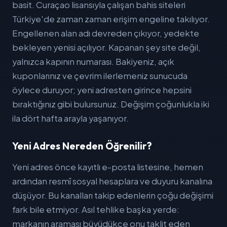
basit. Curaçao lisansıyla çalışan bahis siteleri
Türkiye'de zaman zaman erişim engeline takılıyor.
Engellenen alan adı devreden çıkıyor, yedekte
bekleyen yenisi açılıyor. Kapanan şey site değil,
yalnızca kapının numarası. Bakiyeniz, açık
kuponlarınız ve çevrim ilerlemeniz sunucuda
öylece duruyor; yeni adresten girince hepsini
bıraktığınız gibi bulursunuz. Değişim çoğunlukla iki
ila dört hafta arayla yaşanıyor.
Yeni Adres Nereden Öğrenilir?
Yeni adres önce kayıtlı e-posta listesine, hemen
ardından resmî sosyal hesaplara ve duyuru kanalına
düşüyor. Bu kanalları takip edenlerin çoğu değişimi
fark bile etmiyor. Asıl tehlike başka yerde:
markanın araması büyüdükçe onu taklit eden