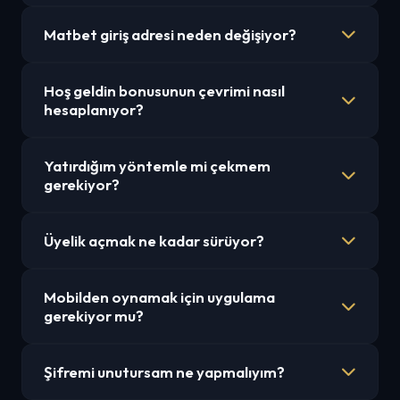
çekimleri 20-60 dakikada, Papara çekimleri 1-4
Askıda kalan taleplerin neredeyse tamamı üç
saatte sonuçlanıyor. Banka havalesi bankanın
Matbet giriş adresi neden değişiyor?
sebepten birine dayanıyor: aktif bonusun
mesai saatine bağlı olduğu için bir iş gününü
çevrimi tamamlanmamıştır, kimlik doğrulaması
Curaçao lisansıyla çalışan bahis siteleri
bulabiliyor. İlk çekimde belge incelemesi sıraya
bitmemiştir ya da para çekilecek hesabın adı
Hoş geldin bonusunun çevrimi nasıl
Türkiye'de dönemsel erişim engelleriyle
girdiğinden süre biraz uzayabilir.
hesaplanıyor?
üyelik adıyla birebir aynı değildir. Üçü de
karşılaşıyor. Engellenen alan adının yerine yedek
tamamsa talep kendiliğinden ilerliyor, ısrarla
bir adres devreye giriyor. Bakiyeniz, açık
Hoş geldin paketi ilk yatırımın yüzde 200'ü kadar
mesaj atmak sırayı öne almıyor.
Yatırdığım yöntemle mi çekmem
kuponlarınız ve bonus çevrim ilerlemeniz
bonus veriyor, üst sınır 10.000 TL. Çevrim
gerekiyor?
sunucuda durduğu için bu değişimden
katsayısı x8. Yani 2.000 TL yatırıp 4.000 TL
etkilenmiyor; yeni adresten giriş yapmanız
bonus aldıysanız 4.000 × 8 = 32.000 TL'lik
Zorunlu değil ama en hızlısı bu. Yatırım yaptığınız
yeterli.
Üyelik açmak ne kadar sürüyor?
toplam bahis hacmi açmanız gerekiyor. Bu hacim
kanaldan çekim istediğinizde kaynak
dolmadan bonus bakiyesi çekilemiyor.
doğrulaması ek adım gerektirmiyor ve talep
Kayıt formu ad, soyad, e-posta, telefon ve
daha çabuk onaylanıyor. Yöntem
Mobilden oynamak için uygulama
parola istiyor; ortalama üç dakikada bitiyor. SMS
gerekiyor mu?
değiştirdiğinizde ek belge istenmesi ihtimali
veya e-posta ile gelen doğrulama kodunu
artıyor, dolayısıyla süre de uzuyor.
girerek hesabı aktif ediyorsunuz. Bilgilerin
Gerekmiyor. Site mobil tarayıcıda tam işlevle
Şifremi unutursam ne yapmalıyım?
gerçek olması şart, çünkü çekim aşamasında
çalışıyor, arayüz ekran boyutuna kendisi uyum
üyelik adı ile banka hesabı adının birebir aynı