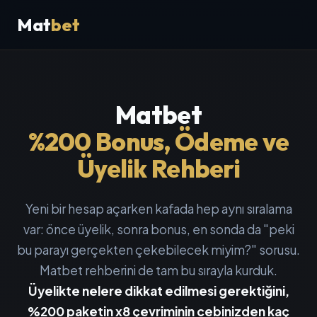
Mat
bet
Matbet
%200 Bonus, Ödeme ve
Üyelik Rehberi
Yeni bir hesap açarken kafada hep aynı sıralama
var: önce üyelik, sonra bonus, en sonda da "peki
bu parayı gerçekten çekebilecek miyim?" sorusu.
Matbet rehberini de tam bu sırayla kurduk.
Üyelikte nelere dikkat edilmesi gerektiğini,
%200 paketin x8 çevriminin cebinizden kaç