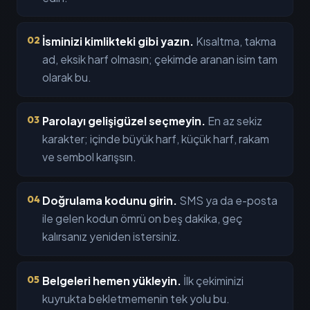
İsminizi kimlikteki gibi yazın.
Kısaltma, takma
ad, eksik harf olmasın; çekimde aranan isim tam
olarak bu.
Parolayı gelişigüzel seçmeyin.
En az sekiz
karakter; içinde büyük harf, küçük harf, rakam
ve sembol karışsın.
Doğrulama kodunu girin.
SMS ya da e-posta
ile gelen kodun ömrü on beş dakika, geç
kalırsanız yeniden istersiniz.
Belgeleri hemen yükleyin.
İlk çekiminizi
kuyrukta bekletmemenin tek yolu bu.