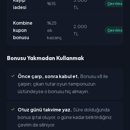
%15
Çevrimsiz
iadesi
TL
Kombine
%25
2.000
kupon
ek
Çevrimsiz
TL
bonusu
kazanç
Bonusu Yakmadan Kullanmak
Önce çarp, sonra kabul et.
Bonusu x8 ile
çarpın; çıkan tutar oyun temponuzun
üstündeyse o bonusu hiç almayın.
Otuz günü takvime yaz.
Süre dolduğunda
bonus iptal oluyor, o güne kadar biriktirdiğiniz
çevrim de siliniyor.