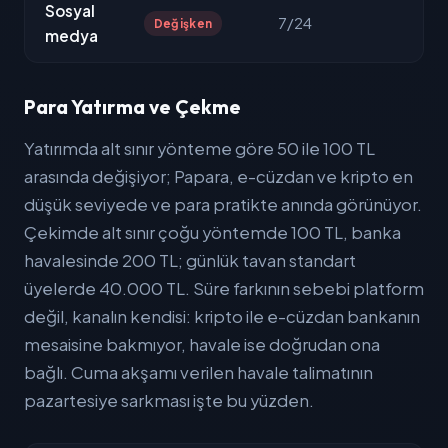
Sosyal
Gü
7/24
Değişken
medya
duy
Para Yatırma ve Çekme
Yatırımda alt sınır yönteme göre 50 ile 100 TL
arasında değişiyor; Papara, e-cüzdan ve kripto en
düşük seviyede ve para pratikte anında görünüyor.
Çekimde alt sınır çoğu yöntemde 100 TL, banka
havalesinde 200 TL; günlük tavan standart
üyelerde 40.000 TL. Süre farkının sebebi platform
değil, kanalın kendisi: kripto ile e-cüzdan bankanın
mesaisine bakmıyor, havale ise doğrudan ona
bağlı. Cuma akşamı verilen havale talimatının
pazartesiye sarkması işte bu yüzden.