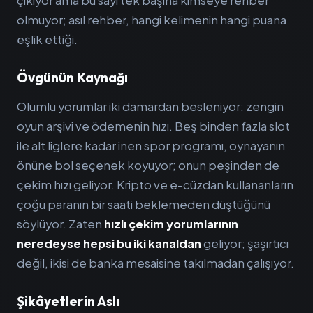
çıkıyor ama bu sayı tek başına kimseye rehber
olmuyor; asıl rehber, hangi kelimenin hangi puana
eşlik ettiği.
Övgünün Kaynağı
Olumlu yorumlar iki damardan besleniyor: zengin
oyun arşivi ve ödemenin hızı. Beş binden fazla slot
ile alt liglere kadar inen spor programı, oynayanın
önüne bol seçenek koyuyor; onun peşinden de
çekim hızı geliyor. Kripto ve e-cüzdan kullananların
çoğu paranın bir saati beklemeden düştüğünü
söylüyor. Zaten
hızlı çekim yorumlarının
neredeyse hepsi bu iki kanaldan
geliyor; şaşırtıcı
değil, ikisi de banka mesaisine takılmadan çalışıyor.
Şikâyetlerin Aslı