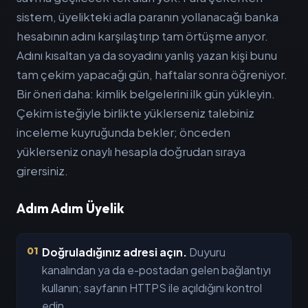
sistem, üyelikteki adla paranın yollanacağı banka
hesabının adını karşılaştırıp tam örtüşme arıyor.
Adını kısaltan ya da soyadını yanlış yazan kişi bunu
tam çekim yapacağı gün, haftalar sonra öğreniyor.
Bir öneri daha: kimlik belgelerini ilk gün yükleyin.
Çekim isteğiyle birlikte yüklerseniz talebiniz
inceleme kuyruğunda bekler; önceden
yüklerseniz onaylı hesapla doğrudan sıraya
girersiniz.
Adım Adım Üyelik
Doğruladığınız adresi açın.
Duyuru
kanalından ya da e-postadan gelen bağlantıyı
kullanın; sayfanın HTTPS ile açıldığını kontrol
edin.