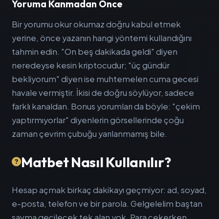
Yoruma Kanmadan Önce
Bir yorumu okur okumaz doğru kabul etmek
yerine, önce yazanın hangi yöntemi kullandığını
tahmin edin. "On beş dakikada geldi" diyen
neredeyse kesin kriptocudur; "üç gündür
bekliyorum" diyen ise muhtemelen cuma gecesi
havale vermiştir. İkisi de doğru söylüyor, sadece
farklı kanaldan. Bonus yorumları da böyle: "çekim
yaptırmıyorlar" diyenlerin görsellerinde çoğu
zaman çevrim çubuğu yarılanmamış bile.
Matbet Nasıl Kullanılır?
Hesap açmak birkaç dakikayı geçmiyor: ad, soyad,
e-posta, telefon ve bir parola. Gelgelelim baştan
savma geçilecek tek alan yok. Para çekerken