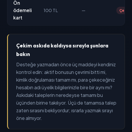
Ön
ödemeli
100 TL
—
Çekim
kart
Çekim askıda kaldıysa sırayla şunlara
bakın
Desteğe yazmadan önce üç maddeyi kendiniz
kontrol edin: aktif bonusun çevrimi bitti mi,
kimlik doğrulaması tamam mı, para çekeceğiniz
hesabın adı üyelik bilgilerinizle bire bir aynı mı?
Askıdaki taleplerin neredeyse tamamı bu
üçünden birine takılıyor. Üçü de tamamsa talep
zaten sırasını bekliyordur; ısrarla yazmak sırayı
öne almıyor.