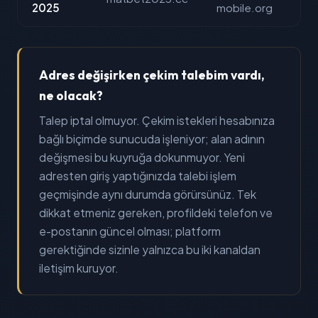
2025
mobile.org
Adres değişirken çekim talebim vardı,
ne olacak?
Talep iptal olmuyor. Çekim istekleri hesabınıza
bağlı biçimde sunucuda işleniyor; alan adının
değişmesi bu kuyruğa dokunmuyor. Yeni
adresten giriş yaptığınızda talebi işlem
geçmişinde aynı durumda görürsünüz. Tek
dikkat etmeniz gereken, profildeki telefon ve
e-postanın güncel olması; platform
gerektiğinde sizinle yalnızca bu iki kanaldan
iletişim kuruyor.