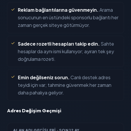
Reklam bağlantılarına güvenmeyin.
Arama
sonucunun en üstündeki sponsorlu bağlantı her
zaman gerçek siteye götürmüyor.
Sadece rozetli hesapları takip edin.
Sahte
hesaplar da aynı ismi kullanıyor; ayıran tek şey
doğrulama rozeti.
Emin değilseniz sorun.
Canlı destek adres
teyidi için var; tahmine güvenmek her zaman
daha pahalıya geliyor.
Adres Değişim Geçmişi
ALAN ADI GEÇIŞLERI · SON 12 AY