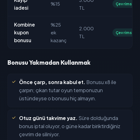
%15
Çevrimsiz
iadesi
TL
Kombine
%25
2.000
kupon
ek
Çevrimsiz
TL
bonusu
kazanç
Bonusu Yakmadan Kullanmak
Önce çarp, sonra kabul et.
Bonusu x8 ile
çarpın; çıkan tutar oyun temponuzun
üstündeyse o bonusu hiç almayın.
Otuz günü takvime yaz.
Süre dolduğunda
bonus iptal oluyor, o güne kadar biriktirdiğiniz
çevrim de siliniyor.