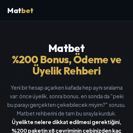
Mat
bet
Matbet
%200 Bonus, Ödeme ve
Üyelik Rehberi
Yeni bir hesap açarken kafada hep aynı sıralama
var: önce üyelik, sonra bonus, en sonda da "peki
bu parayı gerçekten çekebilecek miyim?" sorusu.
Matbet rehberini de tam bu sırayla kurduk.
Üyelikte nelere dikkat edilmesi gerektiğini,
%200 paketin x8 çevriminin cebinizden kaç