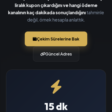
liralık kupon çıkardığını ve hangi ödeme
kanalının kaç dakikada sonuçlandığını
tahminle
değil, örnek hesapla anlattık.
Çekim Sürelerine Bak
Güncel Adres
15 dk