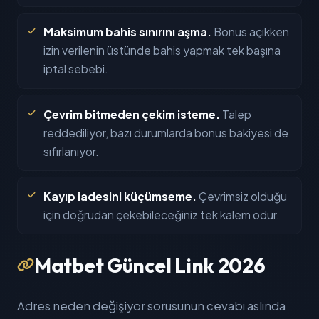
Maksimum bahis sınırını aşma.
Bonus açıkken
izin verilenin üstünde bahis yapmak tek başına
iptal sebebi.
Çevrim bitmeden çekim isteme.
Talep
reddediliyor, bazı durumlarda bonus bakiyesi de
sıfırlanıyor.
Kayıp iadesini küçümseme.
Çevrimsiz olduğu
için doğrudan çekebileceğiniz tek kalem odur.
Matbet Güncel Link 2026
Adres neden değişiyor sorusunun cevabı aslında