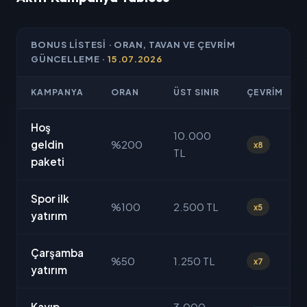
BONUS LISTESI · ORAN, TAVAN VE ÇEVRIM
GÜNCELLEME ·
15.07.2026
KAMPANYA
ORAN
ÜST SINIR
ÇEVRIM
Hoş
10.000
geldin
%200
x8
TL
paketi
Spor ilk
%100
2.500 TL
x5
yatırım
Çarşamba
%50
1.250 TL
x7
yatırım
Kayıp
3.000