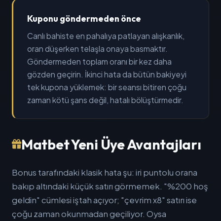
Kuponu göndermeden önce
Canlı bahiste en pahalıya patlayan alışkanlık,
oran düşerken telaşla onaya basmaktır.
Göndermeden toplam oranı bir kez daha
gözden geçirin. İkinci hata da bütün bakiyeyi
tek kupona yüklemek: bir seansı bitiren çoğu
zaman kötü şans değil, hatalı bölüştürmedir.
Matbet Yeni Üye Avantajları
Bonus tarafındaki klasik hata şu: iri puntolu orana
bakıp altındaki küçük satırı görmemek. "%200 hoş
geldin" cümlesi iştah açıyor; "çevrim x8" satırı ise
çoğu zaman okunmadan geçiliyor. Oysa