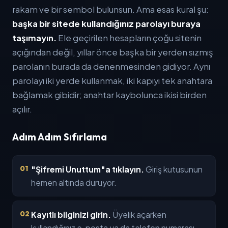
rakam ve bir sembol bulunsun. Ama esas kural şu:
başka bir sitede kullandığınız parolayı buraya
taşımayın.
Ele geçirilen hesapların çoğu sitenin
açığından değil, yıllar önce başka bir yerden sızmış
parolanın burada da denenmesinden gidiyor. Aynı
parolayı iki yerde kullanmak, iki kapıyı tek anahtara
bağlamak gibidir; anahtar kaybolunca ikisi birden
açılır.
Adım Adım Sıfırlama
"Şifremi Unuttum"a tıklayın.
Giriş kutusunun
hemen altında duruyor.
Kayıtlı bilginizi girin.
Üyelik açarken
kullandığınız e-posta ya da telefon numarası.