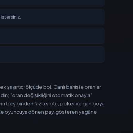
stersiniz.
k şaşırtıcı ölçüde bol. Canlı bahiste oranlar
in; "oran değişikliğini otomatik onayla"
ın beş binden fazla slotu, poker ve gün boyu
dede oyuncuya dönen payı gösteren yegâne