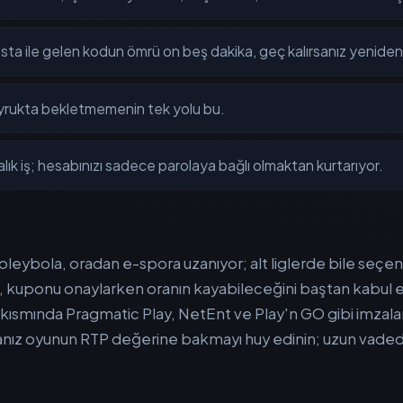
a ile gelen kodun ömrü on beş dakika, geç kalırsanız yeniden i
kuyrukta bekletmemenin tek yolu bu.
lık iş; hesabınızı sadece parolaya bağlı olmaktan kurtarıyor.
leybola, oradan e-spora uzanıyor; alt liglerde bile seçene
n, kuponu onaylarken oranın kayabileceğini baştan kabul ed
smında Pragmatic Play, NetEnt ve Play'n GO gibi imzalar
aksanız oyunun RTP değerine bakmayı huy edinin; uzun va