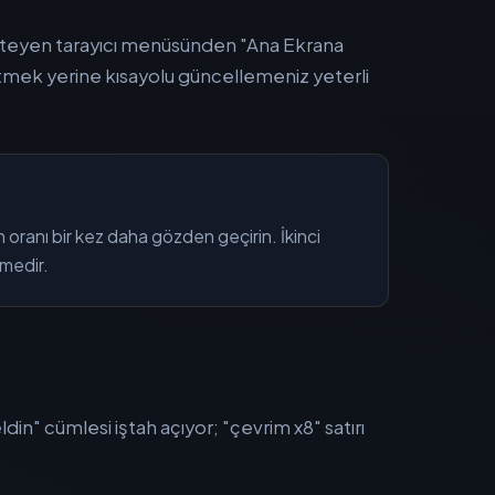
 isteyen tarayıcı menüsünden "Ana Ekrana
gitmek yerine kısayolu güncellemeniz yeterli
ranı bir kez daha gözden geçirin. İkinci
rmedir.
in" cümlesi iştah açıyor; "çevrim x8" satırı