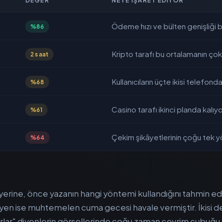
DEĞER
NEYE IŞARET EDIYOR
Ödeme hızı ve bülten genişliği be
%86
Kripto tarafı bu ortalamanın çok
2 saat
Kullanıcıların üçte ikisi telefond
%68
Casino tarafı ikinci planda kalıy
%61
Çekim şikâyetlerinin çoğu tek
%64
rine, önce yazanın hangi yöntemi kullandığını tahmin ed
yen ise muhtemelen cuma gecesi havale vermiştir. İkisi de
rlar" diyenlerin görsellerinde çoğu zaman çevrim çubuğu 