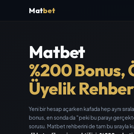
Mat
bet
Matbet
%200 Bonus, 
Üyelik Rehber
Yeni bir hesap açarken kafada hep aynı sıral
bonus, en sonda da "peki bu parayı gerçek
sorusu. Matbet rehberini de tam bu sırayla k