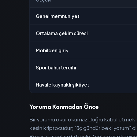
ÖLÇÜM
Genel memnuniyet
Ortalama çekim süresi
Mobilden giriş
Spor bahsi tercihi
Havale kaynaklı şikâyet
Yoruma Kanmadan Önce
Bir yorumu okur okumaz doğru kabul etmek ye
kesin kriptocudur; "üç gündür bekliyorum" di
Bonus yorumları da böyle: "çekim yaptırmıyo