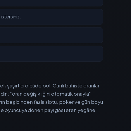
stersiniz.
k şaşırtıcı ölçüde bol. Canlı bahiste oranlar
in; "oran değişikliğini otomatik onayla"
ın beş binden fazla slotu, poker ve gün boyu
dede oyuncuya dönen payı gösteren yegâne