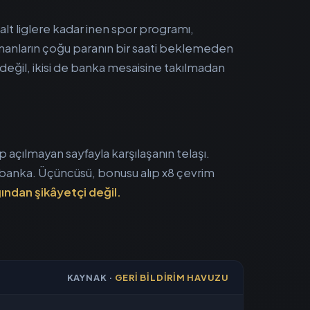
alt liglere kadar inen spor programı,
nanların çoğu paranın bir saati beklemeden
ı değil, ikisi de banka mesaisine takılmadan
 açılmayan sayfayla karşılaşanın telaşı.
ı banka. Üçüncüsü, bonusu alıp x8 çevrim
ından şikâyetçi değil.
KAYNAK ·
GERI BILDIRIM HAVUZU