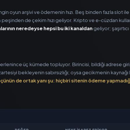
in oyun arşivi ve ödemenin hızı. Beş binden fazla slot ile 
eşinden de çekim hızı geliyor. Kripto ve e-cüzdan kulla
larının neredeyse hepsi bu iki kanaldan
geliyor; şaşırtıc
lenince üç kümede topluyor. Birincisi, bildiği adrese girip
azartesiyi bekleyenin sabırsızlığı; oysa gecikmenin kaynağ
çünün de ortak yanı şu: hiçbiri sitenin ödeme yapmadığ