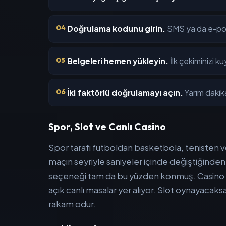
Doğrulama kodunu girin.
SMS ya da e-post
Belgeleri hemen yükleyin.
İlk çekiminizi 
İki faktörlü doğrulamayı açın.
Yarım dakika
Spor, Slot ve Canlı Casino
Spor tarafı futboldan basketbola, tenisten vo
maçın seyriyle saniyeler içinde değiştiğinde
seçeneği tam da bu yüzden konmuş. Casino kı
açık canlı masalar yer alıyor. Slot oynayac
rakam odur.