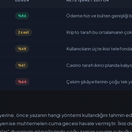
DEĞER
NEYE IŞARET EDIYOR
Ödeme hızı ve bülten genişliği be
%86
Kripto tarafı bu ortalamanın çok
2 saat
Kullanıcıların üçte ikisi telefond
%68
Casino tarafı ikinci planda kalıy
%61
Çekim şikâyetlerinin çoğu tek
%64
rine, önce yazanın hangi yöntemi kullandığını tahmin ed
yen ise muhtemelen cuma gecesi havale vermiştir. İkisi de
rlar" diyenlerin görsellerinde çoğu zaman çevrim çubuğu 