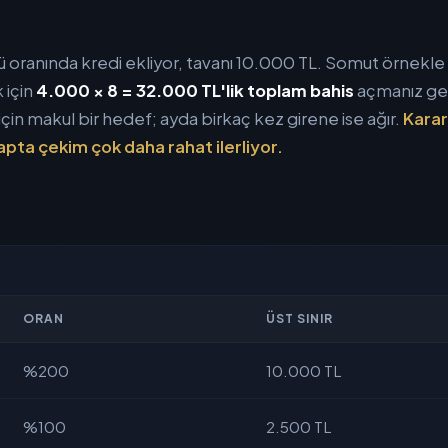
'ü oranında kredi ekliyor, tavanı 10.000 TL. Somut örnekl
 için
4.000 × 8 = 32.000 TL'lik toplam bahis
açmanız ge
çin makul bir hedef; ayda birkaç kez girene ise ağır.
Karar
ta çekim çok daha rahat ilerliyor.
ORAN
ÜST SINIR
%200
10.000 TL
%100
2.500 TL