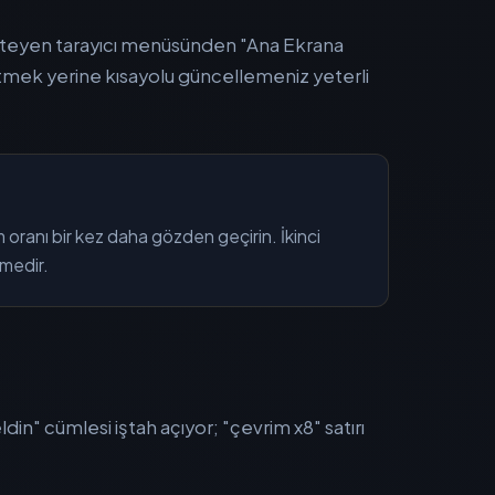
 isteyen tarayıcı menüsünden "Ana Ekrana
gitmek yerine kısayolu güncellemeniz yeterli
ranı bir kez daha gözden geçirin. İkinci
rmedir.
in" cümlesi iştah açıyor; "çevrim x8" satırı