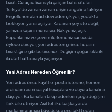
basit. Curaçao lisansıyla çalışan bahis siteleri
Türkiye'de zaman zaman erişim engeline takılıyor.
Engellenen alan adı devreden çıkıyor, yedekte
bekleyen yenisi açılıyor. Kapanan şey site değil,
yalnızca kapının numarası. Bakiyeniz, açık
kuponlarınız ve çevrim ilerlemeniz sunucuda
öylece duruyor; yeni adresten girince hepsini
bıraktığınız gibi bulursunuz. Değişim çoğunlukla iki
ila dört hafta arayla yaşanıyor.
Yeni Adres Nereden Öğrenilir?
Yeni adres önce kayıtlı e-posta listesine, hemen
ardından resmî sosyal hesaplara ve duyuru kanalına
düşüyor. Bu kanalları takip edenlerin çoğu değişimi
fark bile etmiyor. Asıl tehlike başka yerde:
markanın araması büyüdükçe onu taklit eden