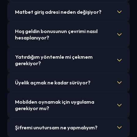
çekimleri 20-60 dakikada, Papara çekimleri 1-4
Askıda kalan taleplerin neredeyse tamamı üç
saatte sonuçlanıyor. Banka havalesi bankanın
Matbet giriş adresi neden değişiyor?
sebepten birine dayanıyor: aktif bonusun
mesai saatine bağlı olduğu için bir iş gününü
çevrimi tamamlanmamıştır, kimlik doğrulaması
Curaçao lisansıyla çalışan bahis siteleri
bulabiliyor. İlk çekimde belge incelemesi sıraya
bitmemiştir ya da para çekilecek hesabın adı
Hoş geldin bonusunun çevrimi nasıl
Türkiye'de dönemsel erişim engelleriyle
girdiğinden süre biraz uzayabilir.
hesaplanıyor?
üyelik adıyla birebir aynı değildir. Üçü de
karşılaşıyor. Engellenen alan adının yerine yedek
tamamsa talep kendiliğinden ilerliyor, ısrarla
bir adres devreye giriyor. Bakiyeniz, açık
Hoş geldin paketi ilk yatırımın yüzde 200'ü kadar
mesaj atmak sırayı öne almıyor.
Yatırdığım yöntemle mi çekmem
kuponlarınız ve bonus çevrim ilerlemeniz
bonus veriyor, üst sınır 10.000 TL. Çevrim
gerekiyor?
sunucuda durduğu için bu değişimden
katsayısı x8. Yani 2.000 TL yatırıp 4.000 TL
etkilenmiyor; yeni adresten giriş yapmanız
bonus aldıysanız 4.000 × 8 = 32.000 TL'lik
Zorunlu değil ama en hızlısı bu. Yatırım yaptığınız
yeterli.
Üyelik açmak ne kadar sürüyor?
toplam bahis hacmi açmanız gerekiyor. Bu hacim
kanaldan çekim istediğinizde kaynak
dolmadan bonus bakiyesi çekilemiyor.
doğrulaması ek adım gerektirmiyor ve talep
Kayıt formu ad, soyad, e-posta, telefon ve
daha çabuk onaylanıyor. Yöntem
Mobilden oynamak için uygulama
parola istiyor; ortalama üç dakikada bitiyor. SMS
gerekiyor mu?
değiştirdiğinizde ek belge istenmesi ihtimali
veya e-posta ile gelen doğrulama kodunu
artıyor, dolayısıyla süre de uzuyor.
girerek hesabı aktif ediyorsunuz. Bilgilerin
Gerekmiyor. Site mobil tarayıcıda tam işlevle
Şifremi unutursam ne yapmalıyım?
gerçek olması şart, çünkü çekim aşamasında
çalışıyor, arayüz ekran boyutuna kendisi uyum
üyelik adı ile banka hesabı adının birebir aynı