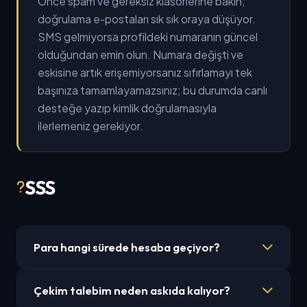
Önce spam ve gereksiz klasörlerine bakın;
doğrulama e-postaları sık sık oraya düşüyor.
SMS gelmiyorsa profildeki numaranın güncel
olduğundan emin olun. Numara değişti ve
eskisine artık erişemiyorsanız sıfırlamayı tek
başınıza tamamlayamazsınız; bu durumda canlı
desteğe yazıp kimlik doğrulamasıyla
ilerlemeniz gerekiyor.
SSS
Para hangi sürede hesaba geçiyor?
Kimlik doğrulaması tamamlanmış hesaplarda
Çekim talebim neden askıda kalıyor?
kripto çekimleri 15-40 dakikada, e-cüzdan