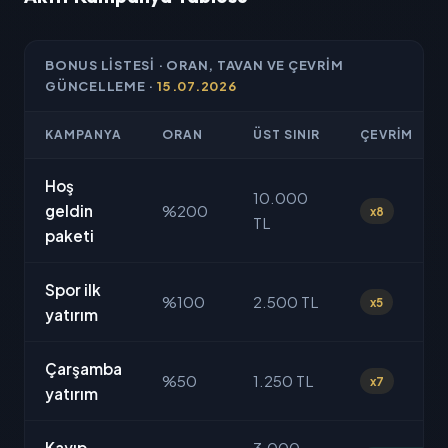
BONUS LISTESI · ORAN, TAVAN VE ÇEVRIM
GÜNCELLEME ·
15.07.2026
KAMPANYA
ORAN
ÜST SINIR
ÇEVRIM
Hoş
10.000
geldin
%200
x8
TL
paketi
Spor ilk
%100
2.500 TL
x5
yatırım
Çarşamba
%50
1.250 TL
x7
yatırım
Kayıp
3.000