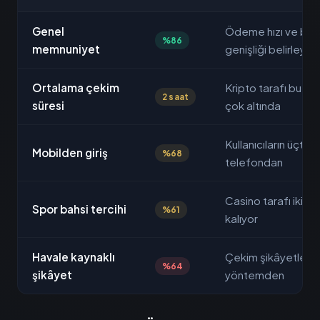
Genel
Ödeme hızı ve bül
%86
memnuniyet
genişliği belirleyici
Ortalama çekim
Kripto tarafı bu or
2 saat
süresi
çok altında
Kullanıcıların üçte ik
Mobilden giriş
%68
telefondan
Casino tarafı ikinc
Spor bahsi tercihi
%61
kalıyor
Havale kaynaklı
Çekim şikâyetlerin
%64
şikâyet
yöntemden