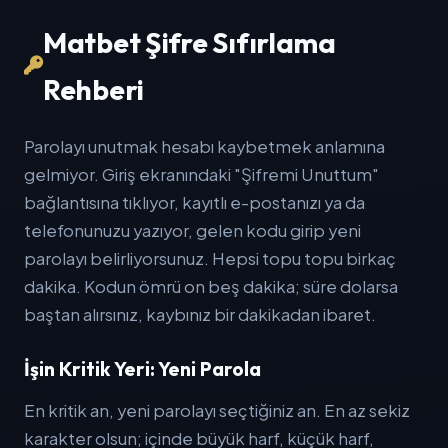
Matbet Şifre Sıfırlama
Rehberi
Parolayı unutmak hesabı kaybetmek anlamına
gelmiyor. Giriş ekranındaki "Şifremi Unuttum"
bağlantısına tıklıyor, kayıtlı e-postanızı ya da
telefonunuzu yazıyor, gelen kodu girip yeni
parolayı belirliyorsunuz. Hepsi topu topu birkaç
dakika. Kodun ömrü on beş dakika; süre dolarsa
baştan alırsınız, kaybınız bir dakikadan ibaret.
İşin Kritik Yeri: Yeni Parola
En kritik an, yeni parolayı seçtiğiniz an. En az sekiz
karakter olsun; içinde büyük harf, küçük harf,