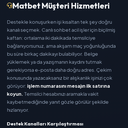
Matbet Müşteri Hizmetleri
Destekle konuşurken işi kısaltan tek şey doğru
kanalı seçmek. Canlı sohbet acil işler için biçilmiş
kaftan: ortalama iki dakikada temsilciye
bağlanıyorsunuz, ama akşam maç yoğunluğunda
bu süre birkaç dakikayı bulabiliyor. Belge
yüklemek ya da yazışmanın kaydını tutmak
gerekiyorsa e-posta daha doğru adres. Çekim
konusunda yazacaksanız bir alışkanlık işinizi çok
görüyor:
işlem numarasını mesajın ilk satırına
koyun.
Temsilci hesabınızı aramakla vakit
kaybetmediğinde yanıt gözle görülür şekilde
hızlanıyor.
Destek Kanalları Karşılaştırması