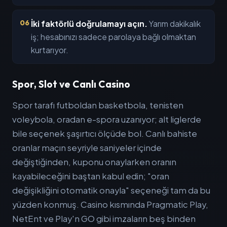
İki faktörlü doğrulamayı açın.
Yarım dakikalık
iş; hesabınızı sadece parolaya bağlı olmaktan
kurtarıyor.
Spor, Slot ve Canlı Casino
Spor tarafı futboldan basketbola, tenisten
voleybola, oradan e-spora uzanıyor; alt liglerde
bile seçenek şaşırtıcı ölçüde bol. Canlı bahiste
oranlar maçın seyriyle saniyeler içinde
değiştiğinden, kuponu onaylarken oranın
kayabileceğini baştan kabul edin; "oran
değişikliğini otomatik onayla" seçeneği tam da bu
yüzden konmuş. Casino kısmında Pragmatic Play,
NetEnt ve Play'n GO gibi imzaların beş binden