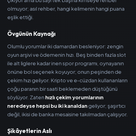
çıkıyor ama bu sayı tek başına kimseye rehber
olmuyor; asıl rehber, hangi kelimenin hangi puana
eşlik ettiği.
Övgünün Kaynağı
Olumlu yorumlar iki damardan besleniyor: zengin
oyun arşivi ve ödemenin hızı. Beş binden fazla slot
ile alt liglere kadar inen spor programı, oynayanın
önüne bol seçenek koyuyor; onun peşinden de
çekim hızı geliyor. Kripto ve e-cüzdan kullananların
çoğu paranın bir saati beklemeden düştüğünü
söylüyor. Zaten
hızlı çekim yorumlarının
neredeyse hepsi bu iki kanaldan
geliyor; şaşırtıcı
değil, ikisi de banka mesaisine takılmadan çalışıyor.
Şikâyetlerin Aslı