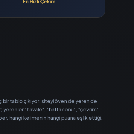
En Hızlı Çekim
 bir tablo çıkıyor: siteyi öven de yeren de
or; yerenler "havale", "hafta sonu", "çevrim".
r, hangi kelimenin hangi puana eşlik ettiği.