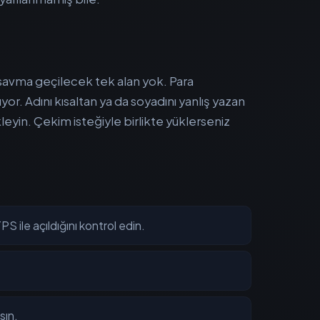
savma geçilecek tek alan yok. Para
or. Adını kısaltan ya da soyadını yanlış yazan
leyin. Çekim isteğiyle birlikte yüklerseniz
 ile açıldığını kontrol edin.
sın.