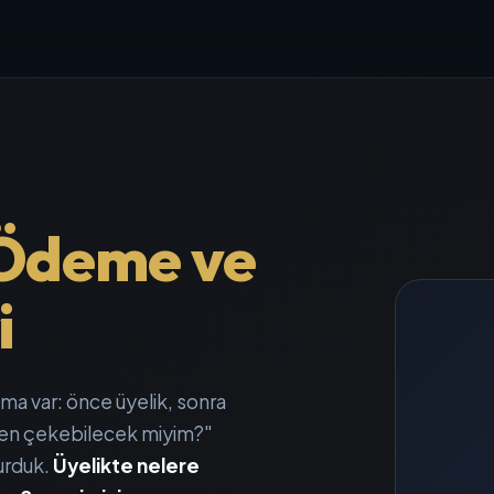
Ödeme ve
i
ama var: önce üyelik, sonra
ten çekebilecek miyim?"
urduk.
Üyelikte nelere