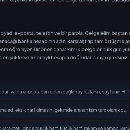
oyad, e-posta, telefon ve bir parola. Gelgelelim baştan 
nacağı banka hesabının adını karşılaştırıp tam örtüşme arıy
ra öğreniyor. Bir öneri daha: kimlik belgelerini ilk gün yük
n yüklerseniz onaylı hesapla doğrudan sıraya girersiniz.
dan ya da e-postadan gelen bağlantıyı kullanın; sayfanın HTTPS
ma ad, eksik harf olmasın; çekimde aranan isim tam olarak bu.
 karakter; içinde büyük harf, küçük harf, rakam ve sembol karış