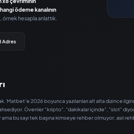
 x8 çevriminin
e hangi ödeme kanalının
, örnek hesapla anlattık.
l Adres
rı
. Matbet'e 2026 boyunca yazılanları alt alta dizince ilginç
 bahsediyor. Övenler "kripto", "dakikalar içinde", "slot" diy
 ama bu sayı tek başına kimseye rehber olmuyor; asıl rehbe