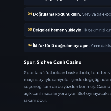
Doğrulama kodunu girin.
SMS ya da e-post
Belgeleri hemen yükleyin.
İlk çekiminizi 
İki faktörlü doğrulamayı açın.
Yarım dakika
Spor, Slot ve Canlı Casino
Spor tarafı futboldan basketbola, tenisten vo
maçın seyriyle saniyeler içinde değiştiğinde
seçeneği tam da bu yüzden konmuş. Casino kı
açık canlı masalar yer alıyor. Slot oynayac
rakam odur.