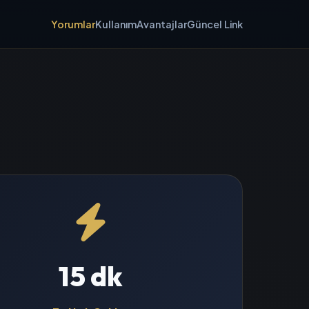
Yorumlar
Kullanım
Avantajlar
Güncel Link
15 dk