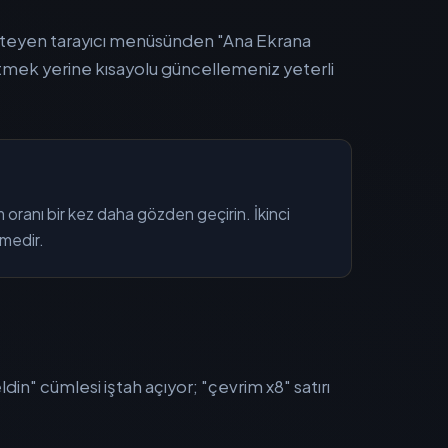
 isteyen tarayıcı menüsünden "Ana Ekrana
gitmek yerine kısayolu güncellemeniz yeterli
ranı bir kez daha gözden geçirin. İkinci
rmedir.
in" cümlesi iştah açıyor; "çevrim x8" satırı