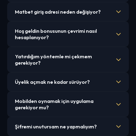
çekimleri 20-60 dakikada, Papara çekimleri 1-4
Askıda kalan taleplerin neredeyse tamamı üç
saatte sonuçlanıyor. Banka havalesi bankanın
Matbet giriş adresi neden değişiyor?
sebepten birine dayanıyor: aktif bonusun
mesai saatine bağlı olduğu için bir iş gününü
çevrimi tamamlanmamıştır, kimlik doğrulaması
Curaçao lisansıyla çalışan bahis siteleri
bulabiliyor. İlk çekimde belge incelemesi sıraya
bitmemiştir ya da para çekilecek hesabın adı
Hoş geldin bonusunun çevrimi nasıl
Türkiye'de dönemsel erişim engelleriyle
girdiğinden süre biraz uzayabilir.
hesaplanıyor?
üyelik adıyla birebir aynı değildir. Üçü de
karşılaşıyor. Engellenen alan adının yerine yedek
tamamsa talep kendiliğinden ilerliyor, ısrarla
bir adres devreye giriyor. Bakiyeniz, açık
Hoş geldin paketi ilk yatırımın yüzde 200'ü kadar
mesaj atmak sırayı öne almıyor.
Yatırdığım yöntemle mi çekmem
kuponlarınız ve bonus çevrim ilerlemeniz
bonus veriyor, üst sınır 10.000 TL. Çevrim
gerekiyor?
sunucuda durduğu için bu değişimden
katsayısı x8. Yani 2.000 TL yatırıp 4.000 TL
etkilenmiyor; yeni adresten giriş yapmanız
bonus aldıysanız 4.000 × 8 = 32.000 TL'lik
Zorunlu değil ama en hızlısı bu. Yatırım yaptığınız
yeterli.
Üyelik açmak ne kadar sürüyor?
toplam bahis hacmi açmanız gerekiyor. Bu hacim
kanaldan çekim istediğinizde kaynak
dolmadan bonus bakiyesi çekilemiyor.
doğrulaması ek adım gerektirmiyor ve talep
Kayıt formu ad, soyad, e-posta, telefon ve
daha çabuk onaylanıyor. Yöntem
Mobilden oynamak için uygulama
parola istiyor; ortalama üç dakikada bitiyor. SMS
gerekiyor mu?
değiştirdiğinizde ek belge istenmesi ihtimali
veya e-posta ile gelen doğrulama kodunu
artıyor, dolayısıyla süre de uzuyor.
girerek hesabı aktif ediyorsunuz. Bilgilerin
Gerekmiyor. Site mobil tarayıcıda tam işlevle
Şifremi unutursam ne yapmalıyım?
gerçek olması şart, çünkü çekim aşamasında
çalışıyor, arayüz ekran boyutuna kendisi uyum
üyelik adı ile banka hesabı adının birebir aynı