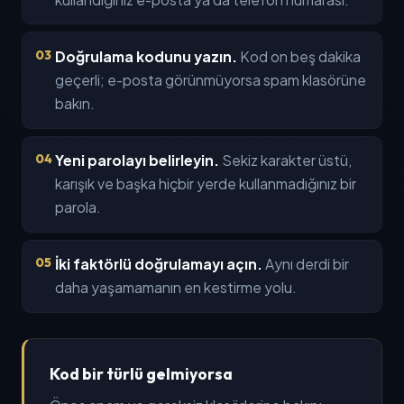
Doğrulama kodunu yazın.
Kod on beş dakika
geçerli; e-posta görünmüyorsa spam klasörüne
bakın.
Yeni parolayı belirleyin.
Sekiz karakter üstü,
karışık ve başka hiçbir yerde kullanmadığınız bir
parola.
İki faktörlü doğrulamayı açın.
Aynı derdi bir
daha yaşamamanın en kestirme yolu.
Kod bir türlü gelmiyorsa