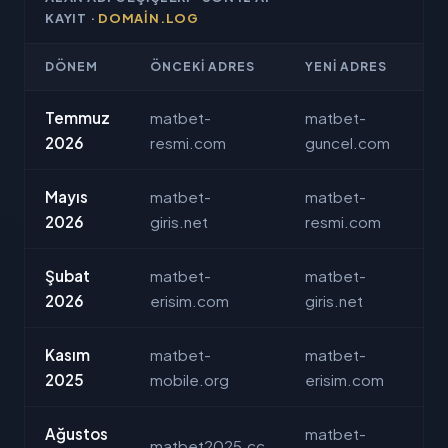
KAYIT ·
DOMAIN.LOG
DÖNEM
ÖNCEKI ADRES
YENI ADRES
S
Temmuz
matbet-
matbet-
E
2026
resmi.com
guncel.com
Mayıs
matbet-
matbet-
S
2026
giris.net
resmi.com
Şubat
matbet-
matbet-
E
2026
erisim.com
giris.net
Kasım
matbet-
matbet-
A
2025
mobile.org
erisim.com
Ağustos
matbet-
matbet2025.cc
D