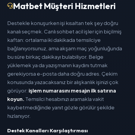
Matbet Müşteri Hizmetleri
Destekle konuşurken işi kısaltan tek şey doğru
kanalı seçmek. Canlı sohbet acil işler için biçilmiş
kaftan: ortalama iki dakikada temsilciye
bağlanıyorsunuz, ama akşam maç yoğunluğunda
bu süre birkaç dakikayı bulabiliyor. Belge
yüklemek ya da yazışmanın kaydını tutmak
gerekiyorsa e-posta daha doğru adres. Çekim
konusunda yazacaksanız bir alışkanlık işinizi çok
görüyor:
işlem numarasını mesajın ilk satırına
koyun.
Temsilci hesabınızı aramakla vakit
kaybetmediğinde yanıt gözle görülür şekilde
hızlanıyor.
Destek Kanalları Karşılaştırması