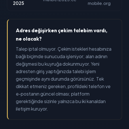
2025
mobile.org
Adres değişirken çekim talebim vardı,
ne olacak?
Talep iptal olmuyor. Çekim istekleri hesabınıza
bağlı biçimde sunucuda işleniyor; alan adının
değişmesi bu kuyruğa dokunmuyor. Yeni
adresten giriş yaptığınızda talebi işlem
geçmişinde aynı durumda görürsünüz. Tek
dikkat etmeniz gereken, profildeki telefon ve
e-postanın güncel olması; platform
gerektiğinde sizinle yalnızca bu iki kanaldan
iletişim kuruyor.