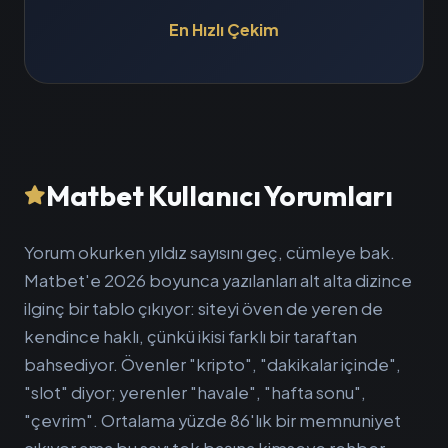
En Hızlı Çekim
Matbet Kullanıcı Yorumları
Yorum okurken yıldız sayısını geç, cümleye bak.
Matbet'e 2026 boyunca yazılanları alt alta dizince
ilginç bir tablo çıkıyor: siteyi öven de yeren de
kendince haklı, çünkü ikisi farklı bir taraftan
bahsediyor. Övenler "kripto", "dakikalar içinde",
"slot" diyor; yerenler "havale", "hafta sonu",
"çevrim". Ortalama yüzde 86'lık bir memnuniyet