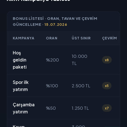
BONUS LISTESI · ORAN, TAVAN VE ÇEVRIM
GÜNCELLEME ·
15.07.2026
KAMPANYA
ORAN
ÜST SINIR
ÇEVRIM
Hoş
10.000
geldin
%200
x8
TL
paketi
Spor ilk
%100
2.500 TL
x5
yatırım
Çarşamba
%50
1.250 TL
x7
yatırım
Kayıp
3.000