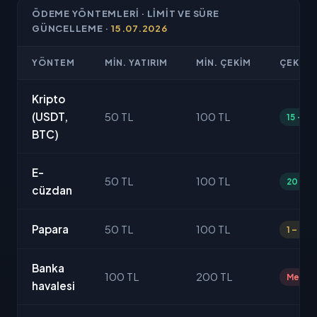
ÖDEME YÖNTEMLERI · LIMIT VE SÜRE
GÜNCELLEME ·
15.07.2026
YÖNTEM
MIN. YATIRIM
MIN. ÇEKIM
ÇEKIM 
Kripto
(USDT,
50 TL
100 TL
15 – 4
BTC)
E-
50 TL
100 TL
20 – 6
cüzdan
Papara
50 TL
100 TL
1 – 4 s
Banka
100 TL
200 TL
Mesai 
havalesi