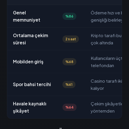
Genel
Ödeme hızı ve bül
%86
memnuniyet
genişliği belirleyici
Ortalama çekim
Kripto tarafı bu or
2 saat
süresi
çok altında
Kullanıcıların üçte ik
Mobilden giriş
%68
telefondan
Casino tarafı ikinc
Spor bahsi tercihi
%61
kalıyor
Havale kaynaklı
Çekim şikâyetlerin
%64
şikâyet
yöntemden