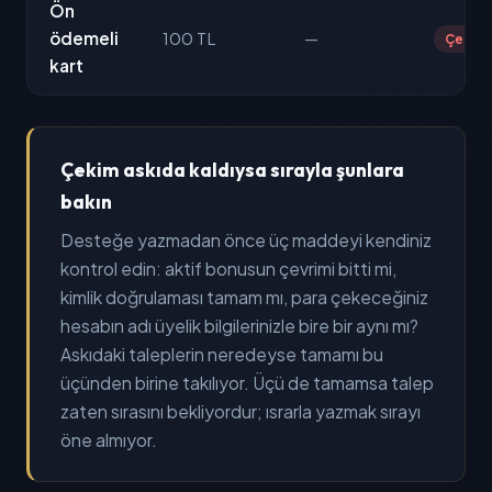
Ön
ödemeli
100 TL
—
Çekim
kart
Çekim askıda kaldıysa sırayla şunlara
bakın
Desteğe yazmadan önce üç maddeyi kendiniz
kontrol edin: aktif bonusun çevrimi bitti mi,
kimlik doğrulaması tamam mı, para çekeceğiniz
hesabın adı üyelik bilgilerinizle bire bir aynı mı?
Askıdaki taleplerin neredeyse tamamı bu
üçünden birine takılıyor. Üçü de tamamsa talep
zaten sırasını bekliyordur; ısrarla yazmak sırayı
öne almıyor.