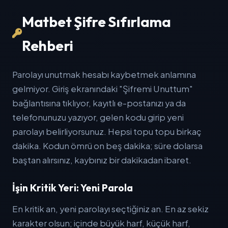
Matbet Şifre Sıfırlama
Rehberi
Parolayı unutmak hesabı kaybetmek anlamına
gelmiyor. Giriş ekranındaki "Şifremi Unuttum"
bağlantısına tıklıyor, kayıtlı e-postanızı ya da
telefonunuzu yazıyor, gelen kodu girip yeni
parolayı belirliyorsunuz. Hepsi topu topu birkaç
dakika. Kodun ömrü on beş dakika; süre dolarsa
baştan alırsınız, kaybınız bir dakikadan ibaret.
İşin Kritik Yeri: Yeni Parola
En kritik an, yeni parolayı seçtiğiniz an. En az sekiz
karakter olsun; içinde büyük harf, küçük harf,