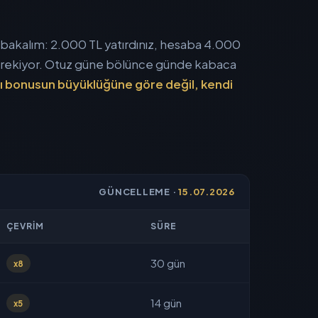
e bakalım: 2.000 TL yatırdınız, hesaba 4.000
rekiyor. Otuz güne bölünce günde kabaca
ı bonusun büyüklüğüne göre değil, kendi
GÜNCELLEME ·
15.07.2026
ÇEVRIM
SÜRE
30 gün
x8
14 gün
x5