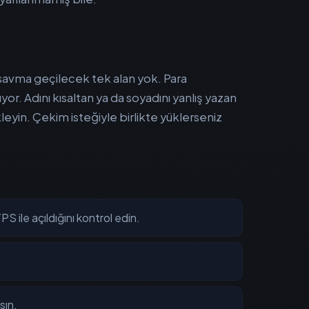
savma geçilecek tek alan yok. Para
or. Adını kısaltan ya da soyadını yanlış yazan
leyin. Çekim isteğiyle birlikte yüklerseniz
 ile açıldığını kontrol edin.
sın.