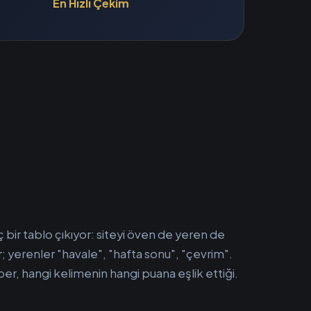
En Hızlı Çekim
 bir tablo çıkıyor: siteyi öven de yeren de
or; yerenler "havale", "hafta sonu", "çevrim".
r, hangi kelimenin hangi puana eşlik ettiği.