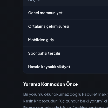
ÖLÇÜM
Genel memnuniyet
Ortalama çekim süresi
Mobilden giriş
Spor bahsi tercihi
Havale kaynaklı şikâyet
Yoruma Kanmadan Önce
Bir yorumu okur okumaz doğru kabul etmek ye
kesin kriptocudur; "üç gündür bekliyorum" di
Bonus yorumları da böyle: "çekim yaptırmıyo