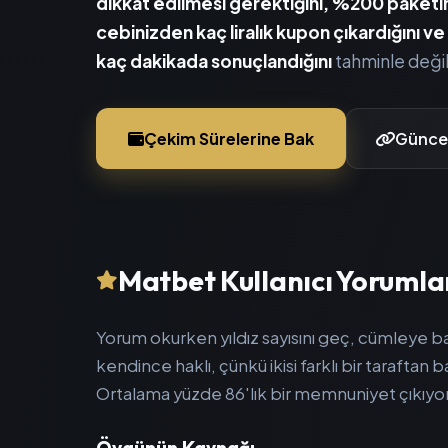
dikkat edilmesi gerektiğini, %200 paketin
cebinizden kaç liralık kupon çıkardığını v
kaç dakikada sonuçlandığını
tahminle değil
Çekim Sürelerine Bak
Günce
Matbet Kullanıcı Yorumla
Yorum okurken yıldız sayısını geç, cümleye bak
kendince haklı, çünkü ikisi farklı bir taraftan
Ortalama yüzde 86'lık bir memnuniyet çıkıyor