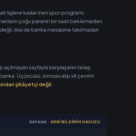
alt liglere kadar inen spor programı,
nanların çoğu paranın bir saati beklemeden
ı değil, ikisi de banka mesaisine takılmadan
 açılmayan sayfayla karşılaşanın telaşı.
ı banka. Üçüncüsü, bonusu alıp x8 çevrim
ından şikâyetçi değil.
KAYNAK ·
GERI BILDIRIM HAVUZU