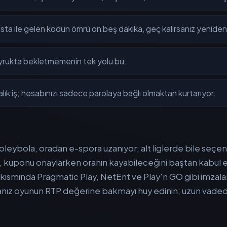
a ile gelen kodun ömrü on beş dakika, geç kalırsanız yeniden i
kuyrukta bekletmemenin tek yolu bu.
lık iş; hesabınızı sadece parolaya bağlı olmaktan kurtarıyor.
leybola, oradan e-spora uzanıyor; alt liglerde bile seçene
n, kuponu onaylarken oranın kayabileceğini baştan kabul ed
smında Pragmatic Play, NetEnt ve Play'n GO gibi imzalar
aksanız oyunun RTP değerine bakmayı huy edinin; uzun va