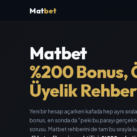
Mat
bet
Matbet
%200 Bonus, 
Üyelik Rehber
Yeni bir hesap açarken kafada hep aynı sıral
bonus, en sonda da "peki bu parayı gerçek
sorusu. Matbet rehberini de tam bu sırayla k