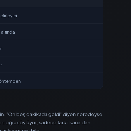
lirleyici
 altında
an
or
 yöntemden
in. "On beş dakikada geldi" diyen neredeyse
 doğru söylüyor, sadece farklı kanaldan.
yarılanmamış bile.