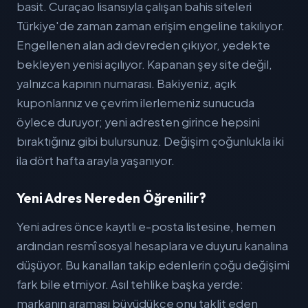
basit. Curaçao lisansıyla çalışan bahis siteleri
Türkiye'de zaman zaman erişim engeline takılıyor.
Engellenen alan adı devreden çıkıyor, yedekte
bekleyen yenisi açılıyor. Kapanan şey site değil,
yalnızca kapının numarası. Bakiyeniz, açık
kuponlarınız ve çevrim ilerlemeniz sunucuda
öylece duruyor; yeni adresten girince hepsini
bıraktığınız gibi bulursunuz. Değişim çoğunlukla iki
ila dört hafta arayla yaşanıyor.
Yeni Adres Nereden Öğrenilir?
Yeni adres önce kayıtlı e-posta listesine, hemen
ardından resmî sosyal hesaplara ve duyuru kanalına
düşüyor. Bu kanalları takip edenlerin çoğu değişimi
fark bile etmiyor. Asıl tehlike başka yerde:
markanın araması büyüdükçe onu taklit eden