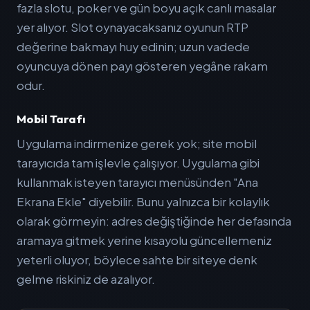
fazla slotu, poker ve gün boyu açık canlı masalar
yer alıyor. Slot oynayacaksanız oyunun RTP
değerine bakmayı huy edinin; uzun vadede
oyuncuya dönen payı gösteren yegâne rakam
odur.
Mobil Tarafı
Uygulama indirmenize gerek yok; site mobil
tarayıcıda tam işlevle çalışıyor. Uygulama gibi
kullanmak isteyen tarayıcı menüsünden "Ana
Ekrana Ekle" diyebilir. Bunu yalnızca bir kolaylık
olarak görmeyin: adres değiştiğinde her defasında
aramaya gitmek yerine kısayolu güncellemeniz
yeterli oluyor, böylece sahte bir siteye denk
gelme riskiniz de azalıyor.