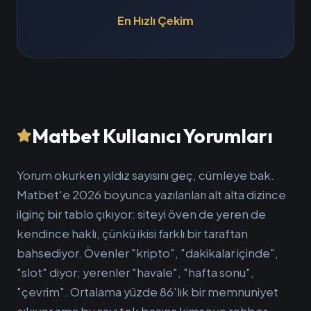
En Hızlı Çekim
Matbet Kullanıcı Yorumları
Yorum okurken yıldız sayısını geç, cümleye bak.
Matbet'e 2026 boyunca yazılanları alt alta dizince
ilginç bir tablo çıkıyor: siteyi öven de yeren de
kendince haklı, çünkü ikisi farklı bir taraftan
bahsediyor. Övenler "kripto", "dakikalar içinde",
"slot" diyor; yerenler "havale", "hafta sonu",
"çevrim". Ortalama yüzde 86'lık bir memnuniyet