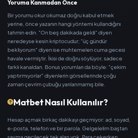
Yoruma Kanmadan Önce
Bir yorumu okur okumaz doğru kabul etmek
yerine, önce yazanın hangi yöntemi kullandığını
tahmin edin. "On beş dakikada geldi" diyen
neredeyse kesin kriptocudur; "üç gündür
bekliyorum" diyen ise muhtemelen cuma gecesi
havale vermiştir. İkisi de doğru söylüyor, sadece
farklı kanaldan. Bonus yorumları da böyle: "çekim
yaptırmıyorlar" diyenlerin görsellerinde çoğu
zaman çevrim çubuğu yarılanmamış bile.
Matbet Nasıl Kullanılır?
Hesap açmak birkaç dakikayı geçmiyor: ad, soyad,
e-posta, telefon ve bir parola. Gelgelelim baştan
savma geçilecek tek alan yok. Para çekerken