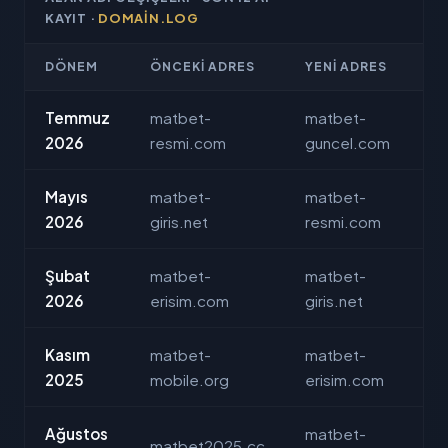
KAYIT ·
DOMAIN.LOG
DÖNEM
ÖNCEKI ADRES
YENI ADRES
S
Temmuz
matbet-
matbet-
E
2026
resmi.com
guncel.com
Mayıs
matbet-
matbet-
S
2026
giris.net
resmi.com
Şubat
matbet-
matbet-
E
2026
erisim.com
giris.net
Kasım
matbet-
matbet-
A
2025
mobile.org
erisim.com
Ağustos
matbet-
matbet2025.cc
D