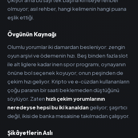
çıkıyor ama bu sayı tek başına kimseye rehber
olmuyor; asıl rehber, hangi kelimenin hangi puana
eşlik ettiği.
Övgünün Kaynağı
Olumlu yorumlar iki damardan besleniyor: zengin
oyun arşivi ve ödemenin hızı. Beş binden fazla slot
ile alt liglere kadar inen spor programı, oynayanın
önüne bol seçenek koyuyor; onun peşinden de
çekim hızı geliyor. Kripto ve e-cüzdan kullananların
çoğu paranın bir saati beklemeden düştüğünü
söylüyor. Zaten
hızlı çekim yorumlarının
neredeyse hepsi bu iki kanaldan
geliyor; şaşırtıcı
değil, ikisi de banka mesaisine takılmadan çalışıyor.
Şikâyetlerin Aslı