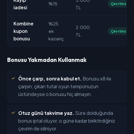
%15
Çevrimsiz
iadesi
TL
Kombine
%25
2.000
kupon
ek
Çevrimsiz
TL
bonusu
kazanç
Bonusu Yakmadan Kullanmak
Önce çarp, sonra kabul et.
Bonusu x8 ile
çarpın; çıkan tutar oyun temponuzun
üstündeyse o bonusu hiç almayın.
Otuz günü takvime yaz.
Süre dolduğunda
bonus iptal oluyor, o güne kadar biriktirdiğiniz
çevrim de siliniyor.