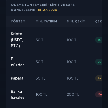
ÖDEME YÖNTEMLERI · LIMIT VE SÜRE
GÜNCELLEME ·
15.07.2026
YÖNTEM
MIN. YATIRIM
MIN. ÇEKIM
ÇEKIM 
Kripto
(USDT,
50 TL
100 TL
15 – 4
BTC)
E-
50 TL
100 TL
20 – 6
cüzdan
Papara
50 TL
100 TL
1 – 4 s
Banka
100 TL
200 TL
Mesai 
havalesi