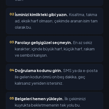
İsminizi kimlikteki gibi yazın.
Kısaltma, takma
ad, eksik harf olmasın; çekimde aranan isim tam
olarak bu.
Parolayı gelişigüzel seçmeyin.
En az sekiz
karakter; içinde büyük harf, küçük harf, rakam
ve sembol karışsın.
Doğrulama kodunu girin.
SMS ya da e-posta
ile gelen kodun ömrü on beş dakika, geç
kalırsanız yeniden istersiniz.
Belgeleri hemen yükleyin.
İlk çekiminizi
kuyrukta bekletmemenin tek yolu bu.