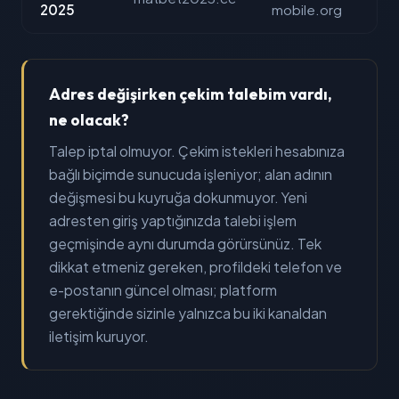
2025
mobile.org
Adres değişirken çekim talebim vardı,
ne olacak?
Talep iptal olmuyor. Çekim istekleri hesabınıza
bağlı biçimde sunucuda işleniyor; alan adının
değişmesi bu kuyruğa dokunmuyor. Yeni
adresten giriş yaptığınızda talebi işlem
geçmişinde aynı durumda görürsünüz. Tek
dikkat etmeniz gereken, profildeki telefon ve
e-postanın güncel olması; platform
gerektiğinde sizinle yalnızca bu iki kanaldan
iletişim kuruyor.