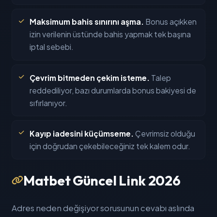
Maksimum bahis sınırını aşma.
Bonus açıkken
izin verilenin üstünde bahis yapmak tek başına
iptal sebebi.
Çevrim bitmeden çekim isteme.
Talep
reddediliyor, bazı durumlarda bonus bakiyesi de
sıfırlanıyor.
Kayıp iadesini küçümseme.
Çevrimsiz olduğu
için doğrudan çekebileceğiniz tek kalem odur.
Matbet Güncel Link 2026
Adres neden değişiyor sorusunun cevabı aslında