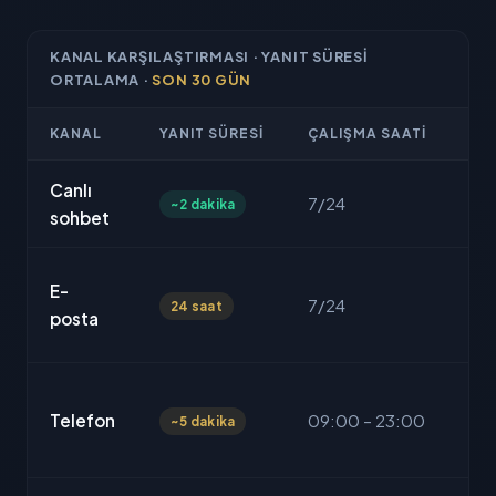
KANAL KARŞILAŞTIRMASI · YANIT SÜRESI
ORTALAMA ·
SON 30 GÜN
KANAL
YANIT SÜRESI
ÇALIŞMA SAATI
NE
Canlı
Aci
7/24
~2 dakika
sohbet
adr
Be
E-
7/24
yü
24 saat
posta
re
He
Telefon
09:00 – 23:00
do
~5 dakika
kon