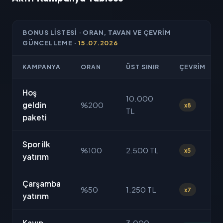
BONUS LISTESI · ORAN, TAVAN VE ÇEVRIM
GÜNCELLEME ·
15.07.2026
KAMPANYA
ORAN
ÜST SINIR
ÇEVRIM
Hoş
10.000
geldin
%200
x8
TL
paketi
Spor ilk
%100
2.500 TL
x5
yatırım
Çarşamba
%50
1.250 TL
x7
yatırım
Kayıp
3.000