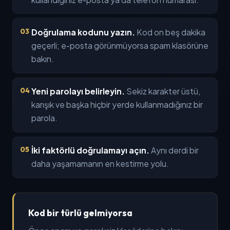
Doğrulama kodunu yazın.
Kod on beş dakika
geçerli; e-posta görünmüyorsa spam klasörüne
bakın.
Yeni parolayı belirleyin.
Sekiz karakter üstü,
karışık ve başka hiçbir yerde kullanmadığınız bir
parola.
İki faktörlü doğrulamayı açın.
Aynı derdi bir
daha yaşamamanın en kestirme yolu.
Kod bir türlü gelmiyorsa