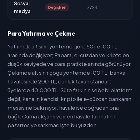
Sosyal
Gü
7/24
Değişken
medya
duy
Para Yatırma ve Çekme
Yatırımda alt sınır yönteme göre 50 ile 100 TL
arasında değişiyor; Papara, e-cüzdan ve kripto en
düşük seviyede ve para pratikte anında görünüyor.
Çekimde alt sınır çoğu yöntemde 100 TL, banka
havalesinde 200 TL; günlük tavan standart
üyelerde 40.000 TL. Süre farkının sebebi platform
değil, kanalın kendisi: kripto ile e-cüzdan bankanın
mesaisine bakmıyor, havale ise doğrudan ona
bağlı. Cuma akşamı verilen havale talimatının
pazartesiye sarkması işte bu yüzden.