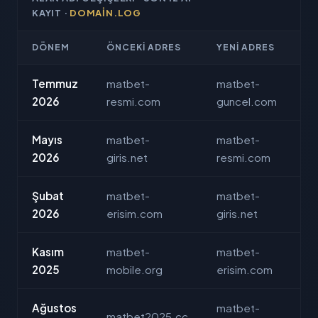
KAYIT ·
DOMAIN.LOG
DÖNEM
ÖNCEKI ADRES
YENI ADRES
S
Temmuz
matbet-
matbet-
E
2026
resmi.com
guncel.com
Mayıs
matbet-
matbet-
S
2026
giris.net
resmi.com
Şubat
matbet-
matbet-
E
2026
erisim.com
giris.net
Kasım
matbet-
matbet-
A
2025
mobile.org
erisim.com
Ağustos
matbet-
matbet2025.cc
D