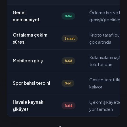
Genel
Ödeme hızı ve bül
%86
memnuniyet
genişliği belirleyici
Ortalama çekim
Kripto tarafı bu or
2 saat
süresi
çok altında
Kullanıcıların üçte ik
Mobilden giriş
%68
telefondan
Casino tarafı ikinc
Spor bahsi tercihi
%61
kalıyor
Havale kaynaklı
Çekim şikâyetlerin
%64
şikâyet
yöntemden