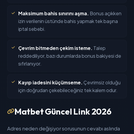
Maksimum bahis sınırını aşma.
Bonus açıkken
izin verilenin üstünde bahis yapmak tek başına
iptal sebebi.
Çevrim bitmeden çekim isteme.
Talep
reddediliyor, bazı durumlarda bonus bakiyesi de
sıfırlanıyor.
Kayıp iadesini küçümseme.
Çevrimsiz olduğu
için doğrudan çekebileceğiniz tek kalem odur.
Matbet Güncel Link 2026
Adres neden değişiyor sorusunun cevabı aslında