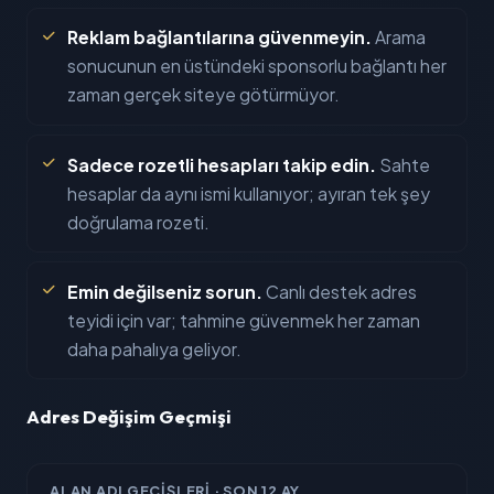
Reklam bağlantılarına güvenmeyin.
Arama
sonucunun en üstündeki sponsorlu bağlantı her
zaman gerçek siteye götürmüyor.
Sadece rozetli hesapları takip edin.
Sahte
hesaplar da aynı ismi kullanıyor; ayıran tek şey
doğrulama rozeti.
Emin değilseniz sorun.
Canlı destek adres
teyidi için var; tahmine güvenmek her zaman
daha pahalıya geliyor.
Adres Değişim Geçmişi
ALAN ADI GEÇIŞLERI · SON 12 AY