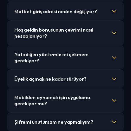
çekimleri 20-60 dakikada, Papara çekimleri 1-4
Askıda kalan taleplerin neredeyse tamamı üç
saatte sonuçlanıyor. Banka havalesi bankanın
Matbet giriş adresi neden değişiyor?
sebepten birine dayanıyor: aktif bonusun
mesai saatine bağlı olduğu için bir iş gününü
çevrimi tamamlanmamıştır, kimlik doğrulaması
Curaçao lisansıyla çalışan bahis siteleri
bulabiliyor. İlk çekimde belge incelemesi sıraya
bitmemiştir ya da para çekilecek hesabın adı
Hoş geldin bonusunun çevrimi nasıl
Türkiye'de dönemsel erişim engelleriyle
girdiğinden süre biraz uzayabilir.
hesaplanıyor?
üyelik adıyla birebir aynı değildir. Üçü de
karşılaşıyor. Engellenen alan adının yerine yedek
tamamsa talep kendiliğinden ilerliyor, ısrarla
bir adres devreye giriyor. Bakiyeniz, açık
Hoş geldin paketi ilk yatırımın yüzde 200'ü kadar
mesaj atmak sırayı öne almıyor.
Yatırdığım yöntemle mi çekmem
kuponlarınız ve bonus çevrim ilerlemeniz
bonus veriyor, üst sınır 10.000 TL. Çevrim
gerekiyor?
sunucuda durduğu için bu değişimden
katsayısı x8. Yani 2.000 TL yatırıp 4.000 TL
etkilenmiyor; yeni adresten giriş yapmanız
bonus aldıysanız 4.000 × 8 = 32.000 TL'lik
Zorunlu değil ama en hızlısı bu. Yatırım yaptığınız
yeterli.
Üyelik açmak ne kadar sürüyor?
toplam bahis hacmi açmanız gerekiyor. Bu hacim
kanaldan çekim istediğinizde kaynak
dolmadan bonus bakiyesi çekilemiyor.
doğrulaması ek adım gerektirmiyor ve talep
Kayıt formu ad, soyad, e-posta, telefon ve
daha çabuk onaylanıyor. Yöntem
Mobilden oynamak için uygulama
parola istiyor; ortalama üç dakikada bitiyor. SMS
gerekiyor mu?
değiştirdiğinizde ek belge istenmesi ihtimali
veya e-posta ile gelen doğrulama kodunu
artıyor, dolayısıyla süre de uzuyor.
girerek hesabı aktif ediyorsunuz. Bilgilerin
Gerekmiyor. Site mobil tarayıcıda tam işlevle
Şifremi unutursam ne yapmalıyım?
gerçek olması şart, çünkü çekim aşamasında
çalışıyor, arayüz ekran boyutuna kendisi uyum
üyelik adı ile banka hesabı adının birebir aynı