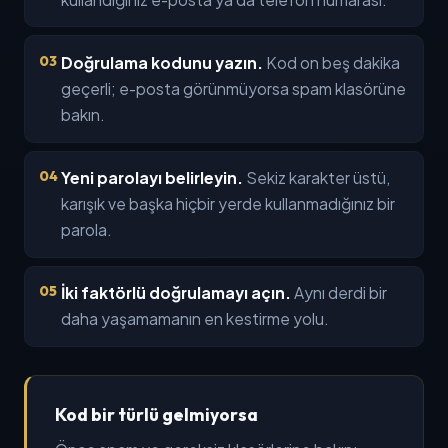
Doğrulama kodunu yazın.
Kod on beş dakika
geçerli; e-posta görünmüyorsa spam klasörüne
bakın.
Yeni parolayı belirleyin.
Sekiz karakter üstü,
karışık ve başka hiçbir yerde kullanmadığınız bir
parola.
İki faktörlü doğrulamayı açın.
Aynı derdi bir
daha yaşamamanın en kestirme yolu.
Kod bir türlü gelmiyorsa