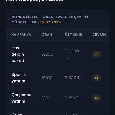
BONUS LISTESI · ORAN, TAVAN VE ÇEVRIM
GÜNCELLEME ·
15.07.2026
KAMPANYA
ORAN
ÜST SINIR
ÇEVRIM
Hoş
10.000
geldin
%200
x8
TL
paketi
Spor ilk
%100
2.500 TL
x5
yatırım
Çarşamba
%50
1.250 TL
x7
yatırım
Kayıp
3.000