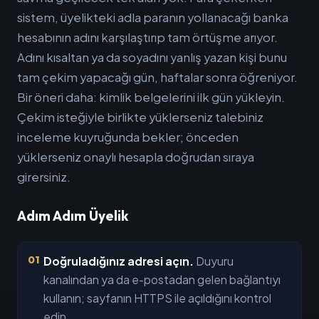
sistem, üyelikteki adla paranın yollanacağı banka
hesabının adını karşılaştırıp tam örtüşme arıyor.
Adını kısaltan ya da soyadını yanlış yazan kişi bunu
tam çekim yapacağı gün, haftalar sonra öğreniyor.
Bir öneri daha: kimlik belgelerini ilk gün yükleyin.
Çekim isteğiyle birlikte yüklerseniz talebiniz
inceleme kuyruğunda bekler; önceden
yüklerseniz onaylı hesapla doğrudan sıraya
girersiniz.
Adım Adım Üyelik
Doğruladığınız adresi açın.
Duyuru
kanalından ya da e-postadan gelen bağlantıyı
kullanın; sayfanın HTTPS ile açıldığını kontrol
edin.