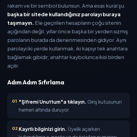
rakam ve bir sembol bulunsun. Ama esas kural şu:
başka bir sitede kullandığınız parolayı buraya
taşımayın.
Ele geçirilen hesapların çoğu sitenin
açığından değil, yıllar önce başka bir yerden sızmış
parolanın burada da denenmesinden gidiyor. Aynı
parolayı iki yerde kullanmak, iki kapıyı tek anahtara
bağlamak gibidir; anahtar kaybolunca ikisi birden
açılır.
Adım Adım Sıfırlama
"Şifremi Unuttum"a tıklayın.
Giriş kutusunun
hemen altında duruyor.
Kayıtlı bilginizi girin.
Üyelik açarken
kullandığınız e-posta ya da telefon numarası.