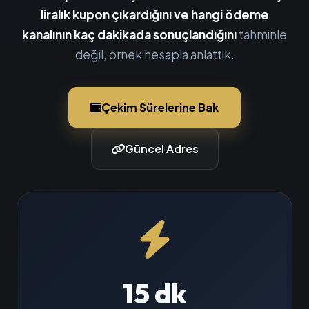
liralık kupon çıkardığını ve hangi ödeme
kanalının kaç dakikada sonuçlandığını
tahminle
değil, örnek hesapla anlattık.
Çekim Sürelerine Bak
Güncel Adres
15 dk