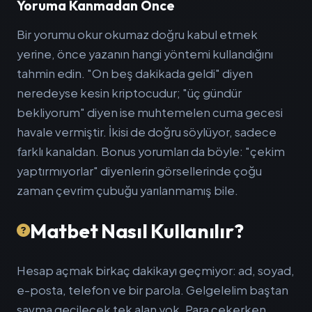
Yoruma Kanmadan Önce
Bir yorumu okur okumaz doğru kabul etmek
yerine, önce yazanın hangi yöntemi kullandığını
tahmin edin. "On beş dakikada geldi" diyen
neredeyse kesin kriptocudur; "üç gündür
bekliyorum" diyen ise muhtemelen cuma gecesi
havale vermiştir. İkisi de doğru söylüyor, sadece
farklı kanaldan. Bonus yorumları da böyle: "çekim
yaptırmıyorlar" diyenlerin görsellerinde çoğu
zaman çevrim çubuğu yarılanmamış bile.
Matbet Nasıl Kullanılır?
Hesap açmak birkaç dakikayı geçmiyor: ad, soyad,
e-posta, telefon ve bir parola. Gelgelelim baştan
savma geçilecek tek alan yok. Para çekerken