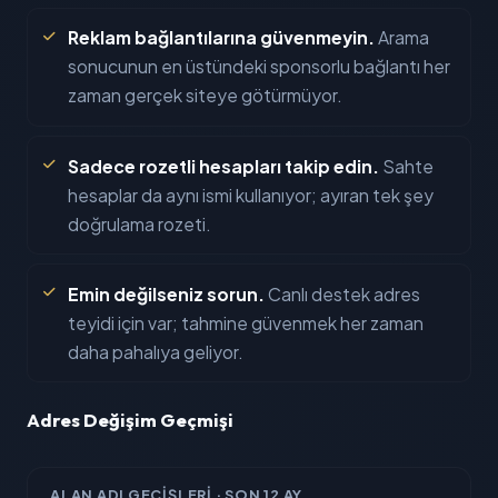
Reklam bağlantılarına güvenmeyin.
Arama
sonucunun en üstündeki sponsorlu bağlantı her
zaman gerçek siteye götürmüyor.
Sadece rozetli hesapları takip edin.
Sahte
hesaplar da aynı ismi kullanıyor; ayıran tek şey
doğrulama rozeti.
Emin değilseniz sorun.
Canlı destek adres
teyidi için var; tahmine güvenmek her zaman
daha pahalıya geliyor.
Adres Değişim Geçmişi
ALAN ADI GEÇIŞLERI · SON 12 AY