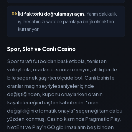
İki faktörlü doğrulamayı açın.
Yarım dakikalık
iş; hesabınızı sadece parolaya bağlı olmaktan
kurtarıyor.
Spor, Slot ve Canlı Casino
Spor tarafı futboldan basketbola, tenisten
voleybola, oradan e-spora uzanıyor; alt liglerde
bile seçenek şaşırtıcı ölçüde bol. Canlı bahiste
oranlar maçın seyriyle saniyeler içinde
değiştiğinden, kuponu onaylarken oranın
kayabileceğini baştan kabul edin; "oran
değişikliğini otomatik onayla" seçeneği tam da bu
yüzden konmuş. Casino kısmında Pragmatic Play,
NetEnt ve Play'n GO gibi imzaların beş binden