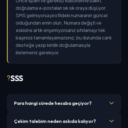
Önce spam ve gereksiz klasörlerine bakın;
doğrulama e-postaları sık sık oraya düşüyor.
SMS gelmiyorsa profildeki numaranın güncel
olduğundan emin olun. Numara değişti ve
eskisine artık erişemiyorsanız sıfırlamayı tek
başınıza tamamlayamazsınız; bu durumda canlı
desteğe yazıp kimlik doğrulamasıyla
ilerlemeniz gerekiyor.
SSS
Para hangi sürede hesaba geçiyor?
Kimlik doğrulaması tamamlanmış hesaplarda
Çekim talebim neden askıda kalıyor?
kripto çekimleri 15-40 dakikada, e-cüzdan