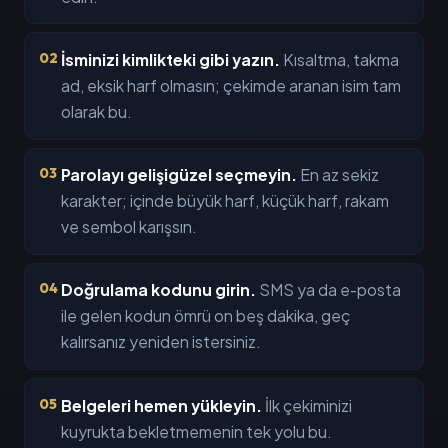
İsminizi kimlikteki gibi yazın.
Kısaltma, takma
ad, eksik harf olmasın; çekimde aranan isim tam
olarak bu.
Parolayı gelişigüzel seçmeyin.
En az sekiz
karakter; içinde büyük harf, küçük harf, rakam
ve sembol karışsın.
Doğrulama kodunu girin.
SMS ya da e-posta
ile gelen kodun ömrü on beş dakika, geç
kalırsanız yeniden istersiniz.
Belgeleri hemen yükleyin.
İlk çekiminizi
kuyrukta bekletmemenin tek yolu bu.