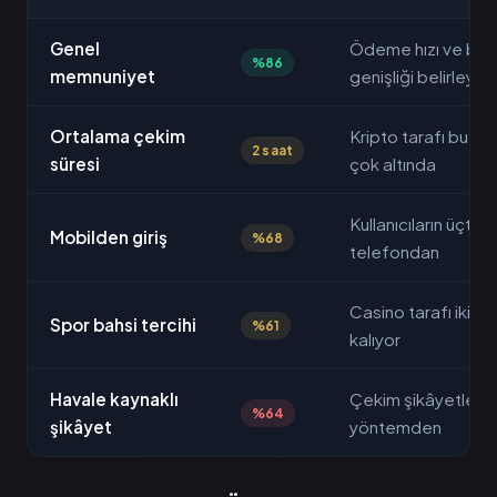
Genel
Ödeme hızı ve bül
%86
memnuniyet
genişliği belirleyici
Ortalama çekim
Kripto tarafı bu or
2 saat
süresi
çok altında
Kullanıcıların üçte ik
Mobilden giriş
%68
telefondan
Casino tarafı ikinc
Spor bahsi tercihi
%61
kalıyor
Havale kaynaklı
Çekim şikâyetlerin
%64
şikâyet
yöntemden