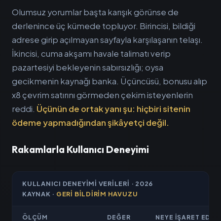
Olumsuz yorumlar başta karışık görünse de
derlenince üç kümede topluyor. Birincisi, bildiği
adrese girip açılmayan sayfayla karşılaşanın telaşı.
İkincisi, cuma akşamı havale talimatı verip
pazartesiyi bekleyenin sabırsızlığı; oysa
gecikmenin kaynağı banka. Üçüncüsü, bonusu alıp
x8 çevrim satırını görmeden çekim isteyenlerin
reddi.
Üçünün de ortak yanı şu: hiçbiri sitenin
ödeme yapmadığından şikâyetçi değil.
Rakamlarla Kullanıcı Deneyimi
KULLANICI DENEYIMI VERILERI · 2026
KAYNAK ·
GERI BILDIRIM HAVUZU
ÖLÇÜM
DEĞER
NEYE IŞARET EDIY