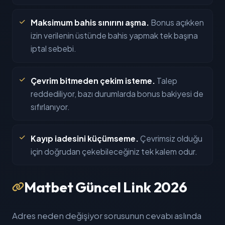
Maksimum bahis sınırını aşma.
Bonus açıkken
izin verilenin üstünde bahis yapmak tek başına
iptal sebebi.
Çevrim bitmeden çekim isteme.
Talep
reddediliyor, bazı durumlarda bonus bakiyesi de
sıfırlanıyor.
Kayıp iadesini küçümseme.
Çevrimsiz olduğu
için doğrudan çekebileceğiniz tek kalem odur.
Matbet Güncel Link 2026
Adres neden değişiyor sorusunun cevabı aslında