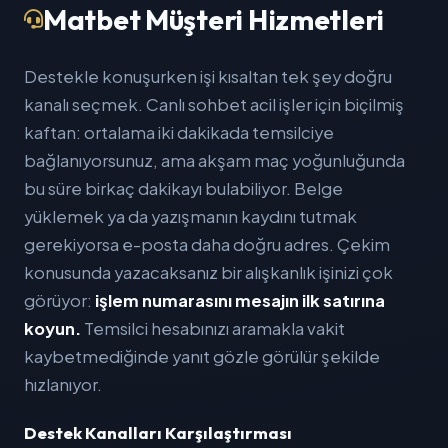
Matbet Müşteri Hizmetleri
Destekle konuşurken işi kısaltan tek şey doğru
kanalı seçmek. Canlı sohbet acil işler için biçilmiş
kaftan: ortalama iki dakikada temsilciye
bağlanıyorsunuz, ama akşam maç yoğunluğunda
bu süre birkaç dakikayı bulabiliyor. Belge
yüklemek ya da yazışmanın kaydını tutmak
gerekiyorsa e-posta daha doğru adres. Çekim
konusunda yazacaksanız bir alışkanlık işinizi çok
görüyor:
işlem numarasını mesajın ilk satırına
koyun.
Temsilci hesabınızı aramakla vakit
kaybetmediğinde yanıt gözle görülür şekilde
hızlanıyor.
Destek Kanalları Karşılaştırması