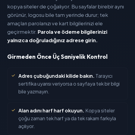
kopya siteler de çoğalıyor. Bu sayfalar birebir aynı
görünür, logosu bile tam yerinde durur; tek
amaçları parolanızı ve kart bilgilerinizi ele
geçirmektir.
Parola ve ödeme bilgilerinizi
yalnızca doğruladığınız adrese girin.
Girmeden Önce Üç Saniyelik Kontrol
Adres çubuğundaki kilide bakın.
Tarayıcı
sertifika uyarısı veriyorsa o sayfaya tek bir bilgi
bile yazmayın.
Alan adını harf harf okuyun.
Kopya siteler
çoğu zaman tek harf ya da tek rakam farkıyla
açılıyor.