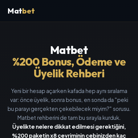
Mat
bet
Matbet
%200 Bonus, Ödeme ve
Üyelik Rehberi
Yeni bir hesap açarken kafada hep aynı sıralama
var: önce üyelik, sonra bonus, en sonda da "peki
bu parayı gerçekten çekebilecek miyim?" sorusu.
Matbet rehberini de tam bu sırayla kurduk.
Üyelikte nelere dikkat edilmesi gerektiğini,
%200 paketin x8 çevriminin cebinizden kaç