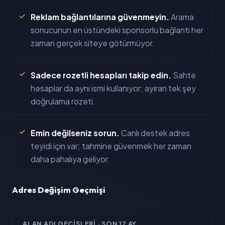
Reklam bağlantılarına güvenmeyin.
Arama
sonucunun en üstündeki sponsorlu bağlantı her
zaman gerçek siteye götürmüyor.
Sadece rozetli hesapları takip edin.
Sahte
hesaplar da aynı ismi kullanıyor; ayıran tek şey
doğrulama rozeti.
Emin değilseniz sorun.
Canlı destek adres
teyidi için var; tahmine güvenmek her zaman
daha pahalıya geliyor.
Adres Değişim Geçmişi
ALAN ADI GEÇIŞLERI · SON 12 AY