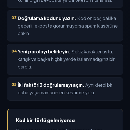
Doğrulama kodunu yazın.
Kod on beş dakika
geçerli; e-posta görünmüyorsa spam klasörüne
bakın.
Yeni parolayı belirleyin.
Sekiz karakter üstü,
karışık ve başka hiçbir yerde kullanmadığınız bir
parola.
İki faktörlü doğrulamayı açın.
Aynı derdi bir
daha yaşamamanın en kestirme yolu.
Kod bir türlü gelmiyorsa