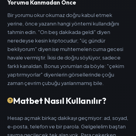
Yoruma Kanmadan Önce
Bir yorumu okur okumaz doğru kabul etmek
yerine, önce yazanın hangi yöntemi kullandığını
tahmin edin. "On beş dakikada geldi" diyen
neredeyse kesin kriptocudur; "üç gündür
bekliyorum" diyen ise muhtemelen cuma gecesi
havale vermiştir. İkisi de doğru söylüyor, sadece
farklı kanaldan. Bonus yorumları da böyle: "çekim
yaptırmıyorlar" diyenlerin görsellerinde çoğu
zaman çevrim çubuğu yarılanmamış bile.
Matbet Nasıl Kullanılır?
Hesap açmak birkaç dakikayı geçmiyor: ad, soyad,
e-posta, telefon ve bir parola. Gelgelelim baştan
savma geçilecek tek alan yok. Para çekerken