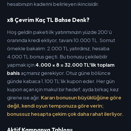
hesabınızın kaderini belirleyen ikincisidir.
x8 Çevrim Kaç TL Bahse Denk?
Hoş geldin paketi ilk yatırımınızın yüzde 200'ü
oranında kredi ekliyor, tavanı 10.000 TL. Somut
örnekle bakalım: 2.000 TL yatırdınız, hesaba
4.000 TL bonus geçti. Bu bonusu çekilebilir
yapmak için
4.000 × 8 = 32.000 TL'lik toplam
bahis
açmanız gerekiyor. Otuz güne bölünce
günde kabaca 1.100 TL'lik kupon eder. Her gün
kupon açan için makul bir hedef; ayda birkaç kez
girene ise ağır.
Kararı bonusun büyüklüğüne göre
değil, kendi oyun temponuza göre verin;
bonussuz hesapta çekim çok daha rahat ilerliyor.
Aktif Kampanya Tablosu