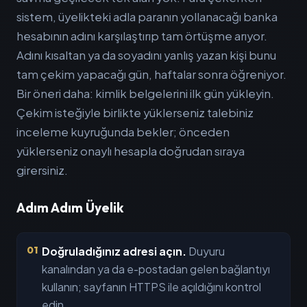
sistem, üyelikteki adla paranın yollanacağı banka
hesabının adını karşılaştırıp tam örtüşme arıyor.
Adını kısaltan ya da soyadını yanlış yazan kişi bunu
tam çekim yapacağı gün, haftalar sonra öğreniyor.
Bir öneri daha: kimlik belgelerini ilk gün yükleyin.
Çekim isteğiyle birlikte yüklerseniz talebiniz
inceleme kuyruğunda bekler; önceden
yüklerseniz onaylı hesapla doğrudan sıraya
girersiniz.
Adım Adım Üyelik
Doğruladığınız adresi açın.
Duyuru
kanalından ya da e-postadan gelen bağlantıyı
kullanın; sayfanın HTTPS ile açıldığını kontrol
edin.