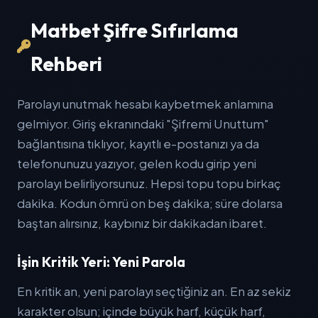
Matbet Şifre Sıfırlama
Rehberi
Parolayı unutmak hesabı kaybetmek anlamına
gelmiyor. Giriş ekranındaki "Şifremi Unuttum"
bağlantısına tıklıyor, kayıtlı e-postanızı ya da
telefonunuzu yazıyor, gelen kodu girip yeni
parolayı belirliyorsunuz. Hepsi topu topu birkaç
dakika. Kodun ömrü on beş dakika; süre dolarsa
baştan alırsınız, kaybınız bir dakikadan ibaret.
İşin Kritik Yeri: Yeni Parola
En kritik an, yeni parolayı seçtiğiniz an. En az sekiz
karakter olsun; içinde büyük harf, küçük harf,