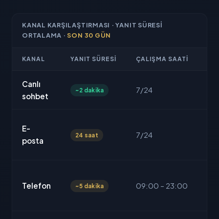
KANAL KARŞILAŞTIRMASI · YANIT SÜRESI
ORTALAMA ·
SON 30 GÜN
KANAL
YANIT SÜRESI
ÇALIŞMA SAATI
NE
Canlı
Aci
7/24
~2 dakika
sohbet
adr
Be
E-
7/24
yü
24 saat
posta
re
He
Telefon
09:00 – 23:00
do
~5 dakika
kon