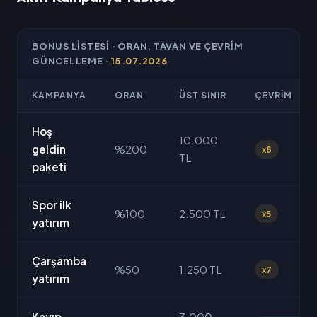
BONUS LISTESI · ORAN, TAVAN VE ÇEVRIM
GÜNCELLEME ·
15.07.2026
KAMPANYA
ORAN
ÜST SINIR
ÇEVRIM
Hoş
10.000
geldin
%200
x8
TL
paketi
Spor ilk
%100
2.500 TL
x5
yatırım
Çarşamba
%50
1.250 TL
x7
yatırım
Kayıp
3.000