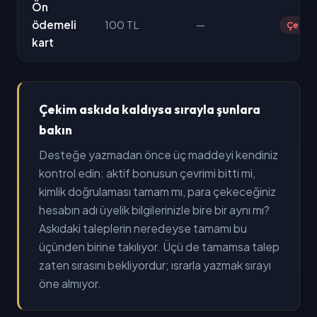
Ön
ödemeli
100 TL
—
Çekim
kart
Çekim askıda kaldıysa sırayla şunlara
bakın
Desteğe yazmadan önce üç maddeyi kendiniz
kontrol edin: aktif bonusun çevrimi bitti mi,
kimlik doğrulaması tamam mı, para çekeceğiniz
hesabın adı üyelik bilgilerinizle bire bir aynı mı?
Askıdaki taleplerin neredeyse tamamı bu
üçünden birine takılıyor. Üçü de tamamsa talep
zaten sırasını bekliyordur; ısrarla yazmak sırayı
öne almıyor.