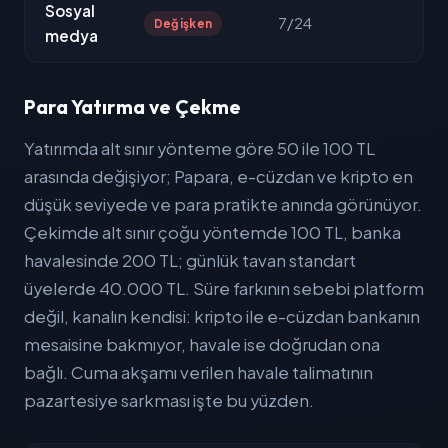
Sosyal
Gü
7/24
Değişken
medya
duy
Para Yatırma ve Çekme
Yatırımda alt sınır yönteme göre 50 ile 100 TL
arasında değişiyor; Papara, e-cüzdan ve kripto en
düşük seviyede ve para pratikte anında görünüyor.
Çekimde alt sınır çoğu yöntemde 100 TL, banka
havalesinde 200 TL; günlük tavan standart
üyelerde 40.000 TL. Süre farkının sebebi platform
değil, kanalın kendisi: kripto ile e-cüzdan bankanın
mesaisine bakmıyor, havale ise doğrudan ona
bağlı. Cuma akşamı verilen havale talimatının
pazartesiye sarkması işte bu yüzden.