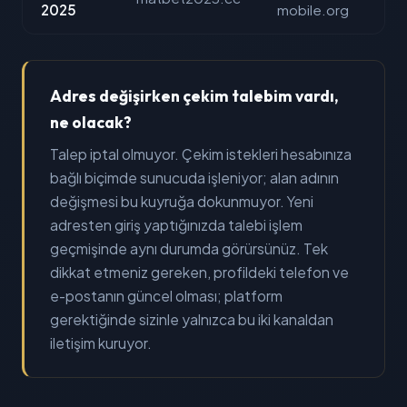
2025
mobile.org
Adres değişirken çekim talebim vardı,
ne olacak?
Talep iptal olmuyor. Çekim istekleri hesabınıza
bağlı biçimde sunucuda işleniyor; alan adının
değişmesi bu kuyruğa dokunmuyor. Yeni
adresten giriş yaptığınızda talebi işlem
geçmişinde aynı durumda görürsünüz. Tek
dikkat etmeniz gereken, profildeki telefon ve
e-postanın güncel olması; platform
gerektiğinde sizinle yalnızca bu iki kanaldan
iletişim kuruyor.