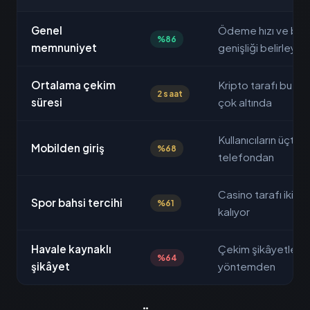
Genel
Ödeme hızı ve bül
%86
memnuniyet
genişliği belirleyici
Ortalama çekim
Kripto tarafı bu or
2 saat
süresi
çok altında
Kullanıcıların üçte ik
Mobilden giriş
%68
telefondan
Casino tarafı ikinc
Spor bahsi tercihi
%61
kalıyor
Havale kaynaklı
Çekim şikâyetlerin
%64
şikâyet
yöntemden