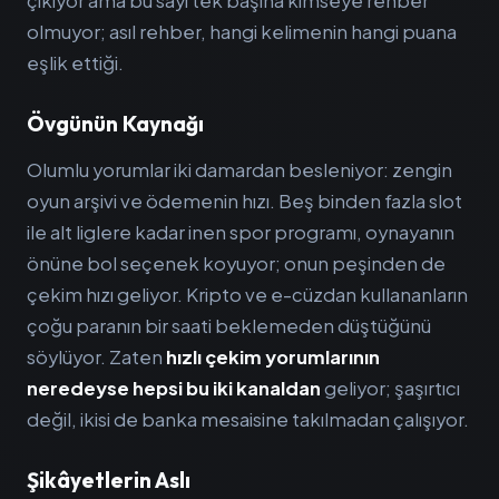
çıkıyor ama bu sayı tek başına kimseye rehber
olmuyor; asıl rehber, hangi kelimenin hangi puana
eşlik ettiği.
Övgünün Kaynağı
Olumlu yorumlar iki damardan besleniyor: zengin
oyun arşivi ve ödemenin hızı. Beş binden fazla slot
ile alt liglere kadar inen spor programı, oynayanın
önüne bol seçenek koyuyor; onun peşinden de
çekim hızı geliyor. Kripto ve e-cüzdan kullananların
çoğu paranın bir saati beklemeden düştüğünü
söylüyor. Zaten
hızlı çekim yorumlarının
neredeyse hepsi bu iki kanaldan
geliyor; şaşırtıcı
değil, ikisi de banka mesaisine takılmadan çalışıyor.
Şikâyetlerin Aslı