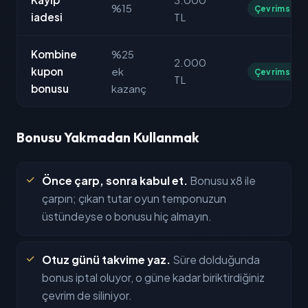
%15
Çevrimsiz
iadesi
TL
Kombine
%25
2.000
kupon
ek
Çevrimsiz
TL
bonusu
kazanç
Bonusu Yakmadan Kullanmak
Önce çarp, sonra kabul et.
Bonusu x8 ile
çarpın; çıkan tutar oyun temponuzun
üstündeyse o bonusu hiç almayın.
Otuz günü takvime yaz.
Süre dolduğunda
bonus iptal oluyor, o güne kadar biriktirdiğiniz
çevrim de siliniyor.