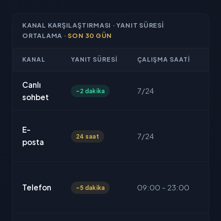
KANAL KARŞILAŞTIRMASI · YANIT SÜRESI
ORTALAMA ·
SON 30 GÜN
KANAL
YANIT SÜRESI
ÇALIŞMA SAATI
NE
Canlı
Aci
7/24
~2 dakika
sohbet
adr
Be
E-
7/24
yü
24 saat
posta
re
He
Telefon
09:00 – 23:00
do
~5 dakika
kon