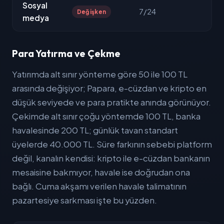
Sosyal
Gü
7/24
Değişken
medya
duy
Para Yatırma ve Çekme
Yatırımda alt sınır yönteme göre 50 ile 100 TL
arasında değişiyor; Papara, e-cüzdan ve kripto en
düşük seviyede ve para pratikte anında görünüyor.
Çekimde alt sınır çoğu yöntemde 100 TL, banka
havalesinde 200 TL; günlük tavan standart
üyelerde 40.000 TL. Süre farkının sebebi platform
değil, kanalın kendisi: kripto ile e-cüzdan bankanın
mesaisine bakmıyor, havale ise doğrudan ona
bağlı. Cuma akşamı verilen havale talimatının
pazartesiye sarkması işte bu yüzden.