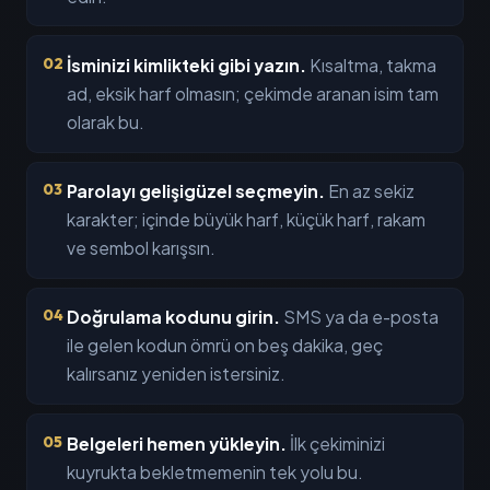
İsminizi kimlikteki gibi yazın.
Kısaltma, takma
ad, eksik harf olmasın; çekimde aranan isim tam
olarak bu.
Parolayı gelişigüzel seçmeyin.
En az sekiz
karakter; içinde büyük harf, küçük harf, rakam
ve sembol karışsın.
Doğrulama kodunu girin.
SMS ya da e-posta
ile gelen kodun ömrü on beş dakika, geç
kalırsanız yeniden istersiniz.
Belgeleri hemen yükleyin.
İlk çekiminizi
kuyrukta bekletmemenin tek yolu bu.