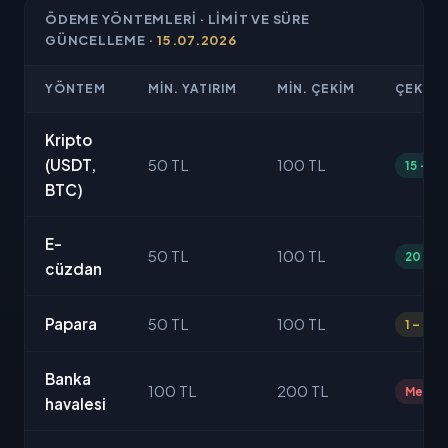
ÖDEME YÖNTEMLERI · LIMIT VE SÜRE
GÜNCELLEME ·
15.07.2026
YÖNTEM
MIN. YATIRIM
MIN. ÇEKIM
ÇEKIM 
Kripto
(USDT,
50 TL
100 TL
15 – 4
BTC)
E-
50 TL
100 TL
20 – 6
cüzdan
Papara
50 TL
100 TL
1 – 4 s
Banka
100 TL
200 TL
Mesai 
havalesi