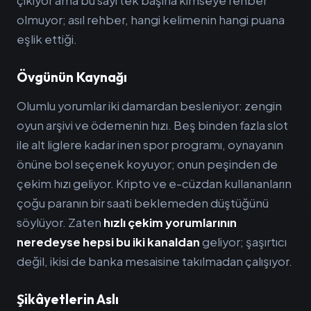
çıkıyor ama bu sayı tek başına kimseye rehber
olmuyor; asıl rehber, hangi kelimenin hangi puana
eşlik ettiği.
Övgünün Kaynağı
Olumlu yorumlar iki damardan besleniyor: zengin
oyun arşivi ve ödemenin hızı. Beş binden fazla slot
ile alt liglere kadar inen spor programı, oynayanın
önüne bol seçenek koyuyor; onun peşinden de
çekim hızı geliyor. Kripto ve e-cüzdan kullananların
çoğu paranın bir saati beklemeden düştüğünü
söylüyor. Zaten
hızlı çekim yorumlarının
neredeyse hepsi bu iki kanaldan
geliyor; şaşırtıcı
değil, ikisi de banka mesaisine takılmadan çalışıyor.
Şikâyetlerin Aslı