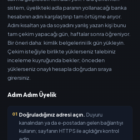
sistem, üyelikteki adla paranın yollanacağı banka
hesabının adını karşılaştırıp tam örtüşme arıyor.
Adını kısaltan ya da soyadını yanlış yazan kişi bunu
tam çekim yapacağı gün, haftalar sonra öğreniyor.
Bir öneri daha: kimlik belgelerini ilk gün yükleyin.
Çekim isteğiyle birlikte yüklerseniz talebiniz
inceleme kuyruğunda bekler; önceden
yüklerseniz onaylı hesapla doğrudan sıraya
girersiniz.
Adım Adım Üyelik
Doğruladığınız adresi açın.
Duyuru
kanalından ya da e-postadan gelen bağlantıyı
kullanın; sayfanın HTTPS ile açıldığını kontrol
edin.