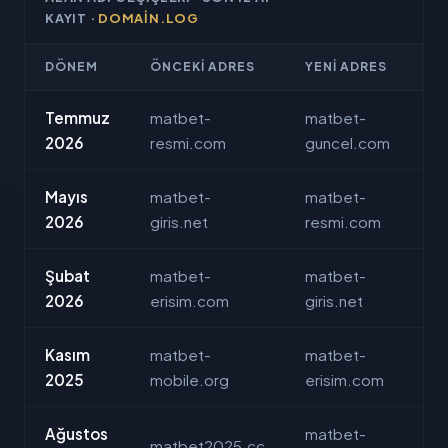
KAYIT ·
DOMAIN.LOG
DÖNEM
ÖNCEKI ADRES
YENI ADRES
S
Temmuz
matbet-
matbet-
E
2026
resmi.com
guncel.com
Mayıs
matbet-
matbet-
S
2026
giris.net
resmi.com
Şubat
matbet-
matbet-
E
2026
erisim.com
giris.net
Kasım
matbet-
matbet-
A
2025
mobile.org
erisim.com
Ağustos
matbet-
matbet2025.cc
D