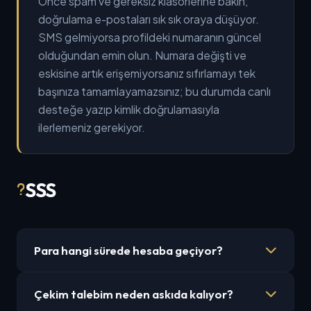
Önce spam ve gereksiz klasörlerine bakın;
doğrulama e-postaları sık sık oraya düşüyor.
SMS gelmiyorsa profildeki numaranın güncel
olduğundan emin olun. Numara değişti ve
eskisine artık erişemiyorsanız sıfırlamayı tek
başınıza tamamlayamazsınız; bu durumda canlı
desteğe yazıp kimlik doğrulamasıyla
ilerlemeniz gerekiyor.
SSS
Para hangi sürede hesaba geçiyor?
Kimlik doğrulaması tamamlanmış hesaplarda
Çekim talebim neden askıda kalıyor?
kripto çekimleri 15-40 dakikada, e-cüzdan