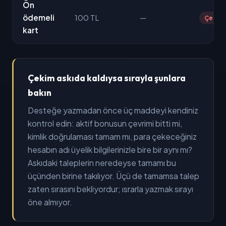
Ön
ödemeli
100 TL
—
Çekim
kart
Çekim askıda kaldıysa sırayla şunlara
bakın
Desteğe yazmadan önce üç maddeyi kendiniz
kontrol edin: aktif bonusun çevrimi bitti mi,
kimlik doğrulaması tamam mı, para çekeceğiniz
hesabın adı üyelik bilgilerinizle bire bir aynı mı?
Askıdaki taleplerin neredeyse tamamı bu
üçünden birine takılıyor. Üçü de tamamsa talep
zaten sırasını bekliyordur; ısrarla yazmak sırayı
öne almıyor.