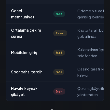
Genel
Ödeme hızı ve bül
%86
memnuniyet
genişliği belirleyici
Ortalama çekim
Kripto tarafı bu or
2 saat
süresi
çok altında
Kullanıcıların üçte ik
Mobilden giriş
%68
telefondan
Casino tarafı ikinc
Spor bahsi tercihi
%61
kalıyor
Havale kaynaklı
Çekim şikâyetlerin
%64
şikâyet
yöntemden