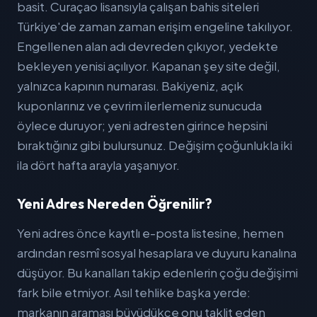
basit. Curaçao lisansıyla çalışan bahis siteleri
Türkiye'de zaman zaman erişim engeline takılıyor.
Engellenen alan adı devreden çıkıyor, yedekte
bekleyen yenisi açılıyor. Kapanan şey site değil,
yalnızca kapının numarası. Bakiyeniz, açık
kuponlarınız ve çevrim ilerlemeniz sunucuda
öylece duruyor; yeni adresten girince hepsini
bıraktığınız gibi bulursunuz. Değişim çoğunlukla iki
ila dört hafta arayla yaşanıyor.
Yeni Adres Nereden Öğrenilir?
Yeni adres önce kayıtlı e-posta listesine, hemen
ardından resmî sosyal hesaplara ve duyuru kanalına
düşüyor. Bu kanalları takip edenlerin çoğu değişimi
fark bile etmiyor. Asıl tehlike başka yerde:
markanın araması büyüdükçe onu taklit eden