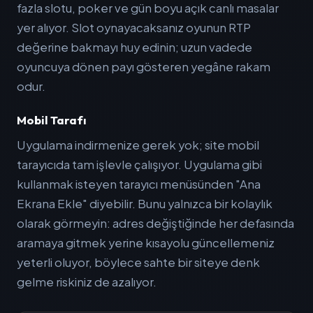
fazla slotu, poker ve gün boyu açık canlı masalar
yer alıyor. Slot oynayacaksanız oyunun RTP
değerine bakmayı huy edinin; uzun vadede
oyuncuya dönen payı gösteren yegâne rakam
odur.
Mobil Tarafı
Uygulama indirmenize gerek yok; site mobil
tarayıcıda tam işlevle çalışıyor. Uygulama gibi
kullanmak isteyen tarayıcı menüsünden "Ana
Ekrana Ekle" diyebilir. Bunu yalnızca bir kolaylık
olarak görmeyin: adres değiştiğinde her defasında
aramaya gitmek yerine kısayolu güncellemeniz
yeterli oluyor, böylece sahte bir siteye denk
gelme riskiniz de azalıyor.