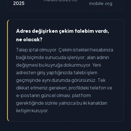
2025
mobile.org
Adres değişirken çekim talebim vardı,
ne olacak?
Talep iptal olmuyor. Çekim istekleri hesabınıza
bağlı biçimde sunucuda işleniyor; alan adının
değişmesi bu kuyruğa dokunmuyor. Yeni
adresten giriş yaptığınızda talebi işlem
geçmişinde aynı durumda görürsünüz. Tek
dikkat etmeniz gereken, profildeki telefon ve
e-postanın güncel olması; platform
gerektiğinde sizinle yalnızca bu iki kanaldan
iletişim kuruyor.