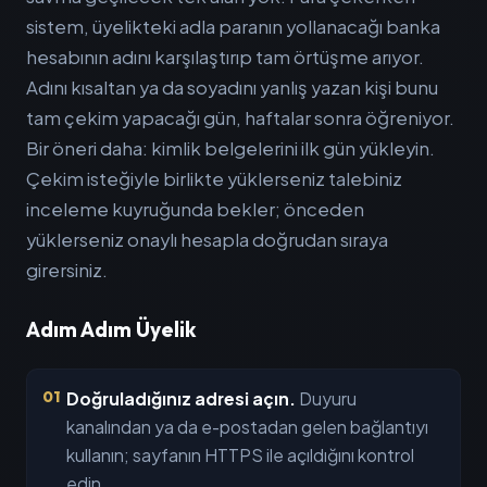
sistem, üyelikteki adla paranın yollanacağı banka
hesabının adını karşılaştırıp tam örtüşme arıyor.
Adını kısaltan ya da soyadını yanlış yazan kişi bunu
tam çekim yapacağı gün, haftalar sonra öğreniyor.
Bir öneri daha: kimlik belgelerini ilk gün yükleyin.
Çekim isteğiyle birlikte yüklerseniz talebiniz
inceleme kuyruğunda bekler; önceden
yüklerseniz onaylı hesapla doğrudan sıraya
girersiniz.
Adım Adım Üyelik
Doğruladığınız adresi açın.
Duyuru
kanalından ya da e-postadan gelen bağlantıyı
kullanın; sayfanın HTTPS ile açıldığını kontrol
edin.