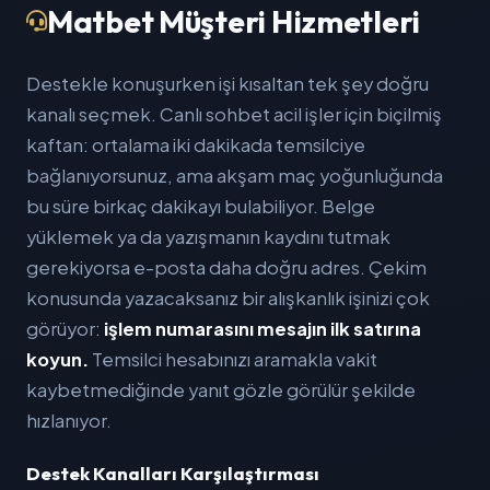
Matbet Müşteri Hizmetleri
Destekle konuşurken işi kısaltan tek şey doğru
kanalı seçmek. Canlı sohbet acil işler için biçilmiş
kaftan: ortalama iki dakikada temsilciye
bağlanıyorsunuz, ama akşam maç yoğunluğunda
bu süre birkaç dakikayı bulabiliyor. Belge
yüklemek ya da yazışmanın kaydını tutmak
gerekiyorsa e-posta daha doğru adres. Çekim
konusunda yazacaksanız bir alışkanlık işinizi çok
görüyor:
işlem numarasını mesajın ilk satırına
koyun.
Temsilci hesabınızı aramakla vakit
kaybetmediğinde yanıt gözle görülür şekilde
hızlanıyor.
Destek Kanalları Karşılaştırması