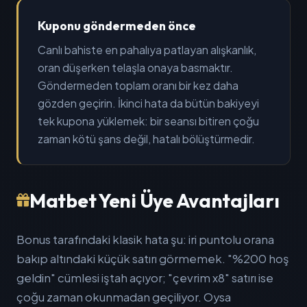
Kuponu göndermeden önce
Canlı bahiste en pahalıya patlayan alışkanlık,
oran düşerken telaşla onaya basmaktır.
Göndermeden toplam oranı bir kez daha
gözden geçirin. İkinci hata da bütün bakiyeyi
tek kupona yüklemek: bir seansı bitiren çoğu
zaman kötü şans değil, hatalı bölüştürmedir.
Matbet Yeni Üye Avantajları
Bonus tarafındaki klasik hata şu: iri puntolu orana
bakıp altındaki küçük satırı görmemek. "%200 hoş
geldin" cümlesi iştah açıyor; "çevrim x8" satırı ise
çoğu zaman okunmadan geçiliyor. Oysa