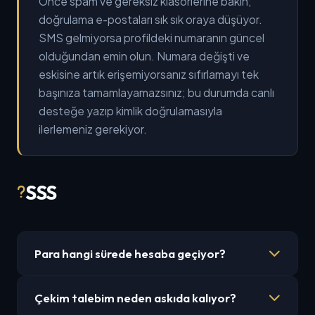
Önce spam ve gereksiz klasörlerine bakın;
doğrulama e-postaları sık sık oraya düşüyor.
SMS gelmiyorsa profildeki numaranın güncel
olduğundan emin olun. Numara değişti ve
eskisine artık erişemiyorsanız sıfırlamayı tek
başınıza tamamlayamazsınız; bu durumda canlı
desteğe yazıp kimlik doğrulamasıyla
ilerlemeniz gerekiyor.
SSS
Para hangi sürede hesaba geçiyor?
Kimlik doğrulaması tamamlanmış hesaplarda
Çekim talebim neden askıda kalıyor?
kripto çekimleri 15-40 dakikada, e-cüzdan