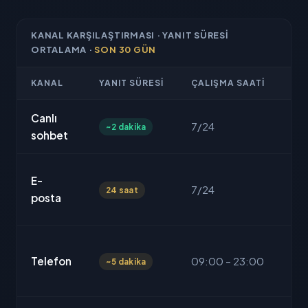
KANAL KARŞILAŞTIRMASI · YANIT SÜRESI
ORTALAMA ·
SON 30 GÜN
KANAL
YANIT SÜRESI
ÇALIŞMA SAATI
NE
Canlı
Aci
7/24
~2 dakika
sohbet
adr
Be
E-
7/24
yü
24 saat
posta
re
He
Telefon
09:00 – 23:00
do
~5 dakika
kon