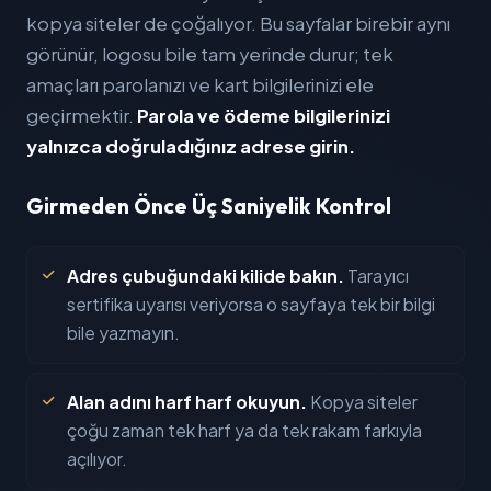
kopya siteler de çoğalıyor. Bu sayfalar birebir aynı
görünür, logosu bile tam yerinde durur; tek
amaçları parolanızı ve kart bilgilerinizi ele
geçirmektir.
Parola ve ödeme bilgilerinizi
yalnızca doğruladığınız adrese girin.
Girmeden Önce Üç Saniyelik Kontrol
Adres çubuğundaki kilide bakın.
Tarayıcı
sertifika uyarısı veriyorsa o sayfaya tek bir bilgi
bile yazmayın.
Alan adını harf harf okuyun.
Kopya siteler
çoğu zaman tek harf ya da tek rakam farkıyla
açılıyor.