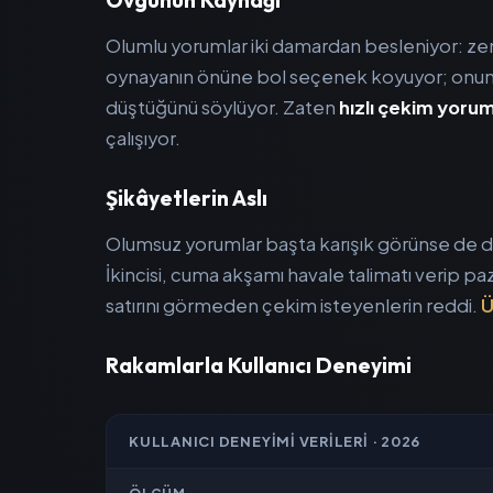
Övgünün Kaynağı
Olumlu yorumlar iki damardan besleniyor: zeng
oynayanın önüne bol seçenek koyuyor; onun p
düştüğünü söylüyor. Zaten
hızlı çekim yorum
çalışıyor.
Şikâyetlerin Aslı
Olumsuz yorumlar başta karışık görünse de der
İkincisi, cuma akşamı havale talimatı verip p
satırını görmeden çekim isteyenlerin reddi.
Ü
Rakamlarla Kullanıcı Deneyimi
KULLANICI DENEYIMI VERILERI · 2026