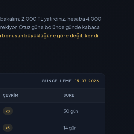
e bakalım: 2.000 TL yatırdınız, hesaba 4.000
rekiyor. Otuz güne bölünce günde kabaca
ı bonusun büyüklüğüne göre değil, kendi
GÜNCELLEME ·
15.07.2026
ÇEVRIM
SÜRE
30 gün
x8
14 gün
x5