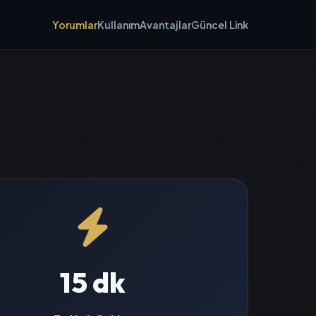
Yorumlar
Kullanım
Avantajlar
Güncel Link
15 dk