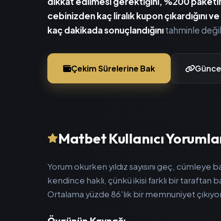
dikkat edilmesi gerektiğini, %200 paketin
cebinizden kaç liralık kupon çıkardığını v
kaç dakikada sonuçlandığını
tahminle değil
Çekim Sürelerine Bak
Günce
Matbet Kullanıcı Yorumla
Yorum okurken yıldız sayısını geç, cümleye bak
kendince haklı, çünkü ikisi farklı bir taraftan
Ortalama yüzde 86'lık bir memnuniyet çıkıyor