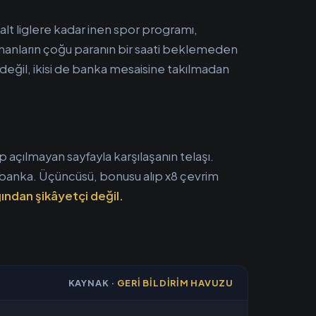
alt liglere kadar inen spor programı,
nanların çoğu paranın bir saati beklemeden
ı değil, ikisi de banka mesaisine takılmadan
 açılmayan sayfayla karşılaşanın telaşı.
ı banka. Üçüncüsü, bonusu alıp x8 çevrim
ından şikâyetçi değil.
KAYNAK ·
GERI BILDIRIM HAVUZU