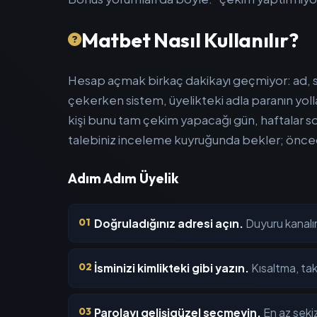
Matbet Nasıl Kullanılır?
Hesap açmak birkaç dakikayı geçmiyor: ad, s
çekerken sistem, üyelikteki adla paranın yolla
kişi bunu tam çekim yapacağı gün, haftalar son
talebiniz inceleme kuyruğunda bekler; öncede
Adım Adım Üyelik
Doğruladığınız adresi açın.
Duyuru kanalın
İsminizi kimlikteki gibi yazın.
Kısaltma, tak
Parolayı gelişigüzel seçmeyin.
En az sekiz