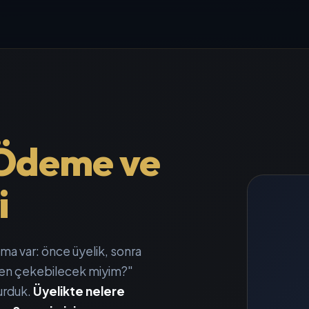
Ödeme ve
i
ama var: önce üyelik, sonra
ten çekebilecek miyim?"
urduk.
Üyelikte nelere