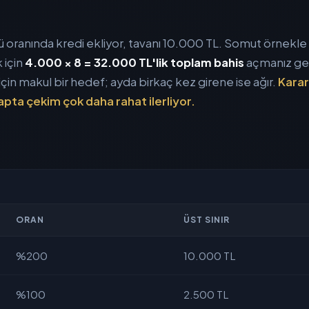
'ü oranında kredi ekliyor, tavanı 10.000 TL. Somut örnekl
 için
4.000 × 8 = 32.000 TL'lik toplam bahis
açmanız ge
çin makul bir hedef; ayda birkaç kez girene ise ağır.
Karar
ta çekim çok daha rahat ilerliyor.
ORAN
ÜST SINIR
%200
10.000 TL
%100
2.500 TL