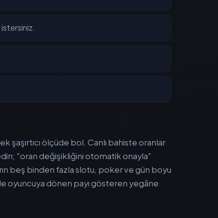
stersiniz.
k şaşırtıcı ölçüde bol. Canlı bahiste oranlar
in; "oran değişikliğini otomatik onayla"
ın beş binden fazla slotu, poker ve gün boyu
dede oyuncuya dönen payı gösteren yegâne