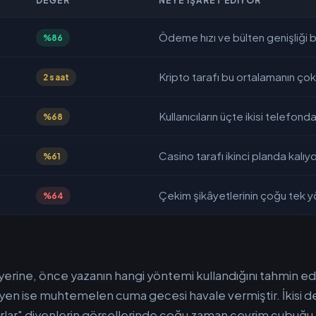
DEĞER
NEYE IŞARET EDIYOR
Ödeme hızı ve bülten genişliği be
%86
Kripto tarafı bu ortalamanın çok
2 saat
Kullanıcıların üçte ikisi telefond
%68
Casino tarafı ikinci planda kalıy
%61
Çekim şikâyetlerinin çoğu tek
%64
rine, önce yazanın hangi yöntemi kullandığını tahmin ed
yen ise muhtemelen cuma gecesi havale vermiştir. İkisi de
rlar" diyenlerin görsellerinde çoğu zaman çevrim çubuğu 