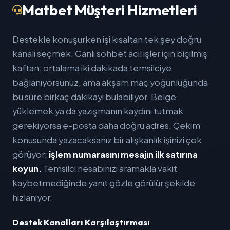
Matbet Müşteri Hizmetleri
Destekle konuşurken işi kısaltan tek şey doğru
kanalı seçmek. Canlı sohbet acil işler için biçilmiş
kaftan: ortalama iki dakikada temsilciye
bağlanıyorsunuz, ama akşam maç yoğunluğunda
bu süre birkaç dakikayı bulabiliyor. Belge
yüklemek ya da yazışmanın kaydını tutmak
gerekiyorsa e-posta daha doğru adres. Çekim
konusunda yazacaksanız bir alışkanlık işinizi çok
görüyor:
işlem numarasını mesajın ilk satırına
koyun.
Temsilci hesabınızı aramakla vakit
kaybetmediğinde yanıt gözle görülür şekilde
hızlanıyor.
Destek Kanalları Karşılaştırması