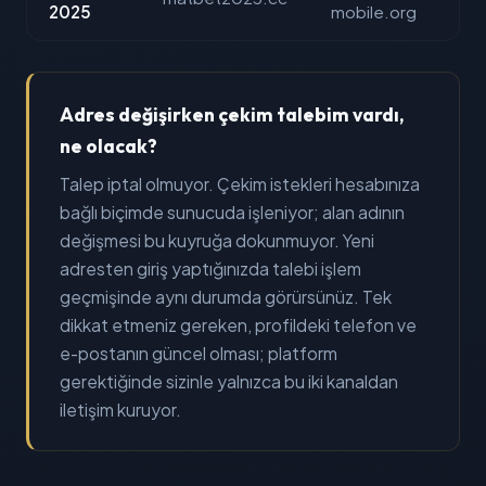
2025
mobile.org
Adres değişirken çekim talebim vardı,
ne olacak?
Talep iptal olmuyor. Çekim istekleri hesabınıza
bağlı biçimde sunucuda işleniyor; alan adının
değişmesi bu kuyruğa dokunmuyor. Yeni
adresten giriş yaptığınızda talebi işlem
geçmişinde aynı durumda görürsünüz. Tek
dikkat etmeniz gereken, profildeki telefon ve
e-postanın güncel olması; platform
gerektiğinde sizinle yalnızca bu iki kanaldan
iletişim kuruyor.