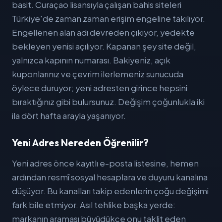
basit. Curaçao lisansıyla çalışan bahis siteleri
Türkiye'de zaman zaman erişim engeline takılıyor.
Engellenen alan adı devreden çıkıyor, yedekte
bekleyen yenisi açılıyor. Kapanan şey site değil,
yalnızca kapının numarası. Bakiyeniz, açık
kuponlarınız ve çevrim ilerlemeniz sunucuda
öylece duruyor; yeni adresten girince hepsini
bıraktığınız gibi bulursunuz. Değişim çoğunlukla iki
ila dört hafta arayla yaşanıyor.
Yeni Adres Nereden Öğrenilir?
Yeni adres önce kayıtlı e-posta listesine, hemen
ardından resmî sosyal hesaplara ve duyuru kanalına
düşüyor. Bu kanalları takip edenlerin çoğu değişimi
fark bile etmiyor. Asıl tehlike başka yerde:
markanın araması büyüdükçe onu taklit eden