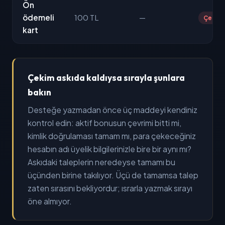
Ön
ödemeli
100 TL
—
Çekim
kart
Çekim askıda kaldıysa sırayla şunlara
bakın
Desteğe yazmadan önce üç maddeyi kendiniz
kontrol edin: aktif bonusun çevrimi bitti mi,
kimlik doğrulaması tamam mı, para çekeceğiniz
hesabın adı üyelik bilgilerinizle bire bir aynı mı?
Askıdaki taleplerin neredeyse tamamı bu
üçünden birine takılıyor. Üçü de tamamsa talep
zaten sırasını bekliyordur; ısrarla yazmak sırayı
öne almıyor.