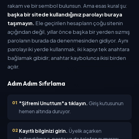
rakam ve bir sembol bulunsun. Ama esas kural şu:
başka bir sitede kullandığınız parolayı buraya
taşımayın.
Ele geçirilen hesapların çoğu sitenin
açığından değil, yıllar önce başka bir yerden sızmış
parolanın burada da denenmesinden gidiyor. Aynı
parolayı iki yerde kullanmak, iki kapıyı tek anahtara
bağlamak gibidir; anahtar kaybolunca ikisi birden
açılır.
Adım Adım Sıfırlama
"Şifremi Unuttum"a tıklayın.
Giriş kutusunun
hemen altında duruyor.
Kayıtlı bilginizi girin.
Üyelik açarken
kullandığınız e-posta ya da telefon numarası.