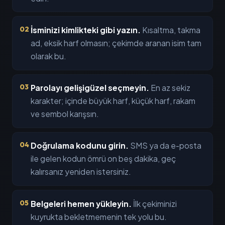
İsminizi kimlikteki gibi yazın.
Kısaltma, takma
ad, eksik harf olmasın; çekimde aranan isim tam
olarak bu.
Parolayı gelişigüzel seçmeyin.
En az sekiz
karakter; içinde büyük harf, küçük harf, rakam
ve sembol karışsın.
Doğrulama kodunu girin.
SMS ya da e-posta
ile gelen kodun ömrü on beş dakika, geç
kalırsanız yeniden istersiniz.
Belgeleri hemen yükleyin.
İlk çekiminizi
kuyrukta bekletmemenin tek yolu bu.