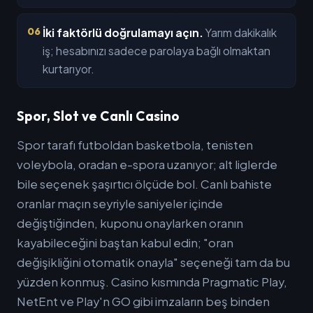
İki faktörlü doğrulamayı açın.
Yarım dakikalık
iş; hesabınızı sadece parolaya bağlı olmaktan
kurtarıyor.
Spor, Slot ve Canlı Casino
Spor tarafı futboldan basketbola, tenisten
voleybola, oradan e-spora uzanıyor; alt liglerde
bile seçenek şaşırtıcı ölçüde bol. Canlı bahiste
oranlar maçın seyriyle saniyeler içinde
değiştiğinden, kuponu onaylarken oranın
kayabileceğini baştan kabul edin; "oran
değişikliğini otomatik onayla" seçeneği tam da bu
yüzden konmuş. Casino kısmında Pragmatic Play,
NetEnt ve Play'n GO gibi imzaların beş binden