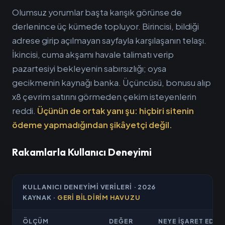
Olumsuz yorumlar başta karışık görünse de
derlenince üç kümede topluyor. Birincisi, bildiği
adrese girip açılmayan sayfayla karşılaşanın telaşı.
İkincisi, cuma akşamı havale talimatı verip
pazartesiyi bekleyenin sabırsızlığı; oysa
gecikmenin kaynağı banka. Üçüncüsü, bonusu alıp
x8 çevrim satırını görmeden çekim isteyenlerin
reddi.
Üçünün de ortak yanı şu: hiçbiri sitenin
ödeme yapmadığından şikâyetçi değil.
Rakamlarla Kullanıcı Deneyimi
KULLANICI DENEYIMI VERILERI · 2026
KAYNAK ·
GERI BILDIRIM HAVUZU
ÖLÇÜM
DEĞER
NEYE IŞARET EDIY