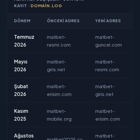
KAYIT ·
DOMAIN.LOG
DÖNEM
ÖNCEKI ADRES
YENI ADRES
S
Temmuz
matbet-
matbet-
E
2026
resmi.com
guncel.com
Mayıs
matbet-
matbet-
S
2026
giris.net
resmi.com
Şubat
matbet-
matbet-
E
2026
erisim.com
giris.net
Kasım
matbet-
matbet-
A
2025
mobile.org
erisim.com
Ağustos
matbet-
matbet2025.cc
D