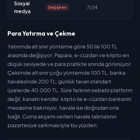
Sosyal
Gü
7/24
Değişken
medya
duy
Para Yatırma ve Çekme
Yatırımda alt sınır yönteme göre 50 ile 100 TL
arasında değişiyor; Papara, e-cüzdan ve kripto en
düşük seviyede ve para pratikte anında görünüyor.
Çekimde alt sınır çoğu yöntemde 100 TL, banka
havalesinde 200 TL; günlük tavan standart
üyelerde 40.000 TL. Süre farkının sebebi platform
değil, kanalın kendisi: kripto ile e-cüzdan bankanın
mesaisine bakmıyor, havale ise doğrudan ona
bağlı. Cuma akşamı verilen havale talimatının
pazartesiye sarkması işte bu yüzden.