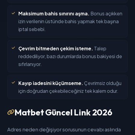
Maksimum bahis sınırını aşma.
Bonus açıkken
izin verilenin üstünde bahis yapmak tek başına
iptal sebebi.
Çevrim bitmeden çekim isteme.
Talep
reddediliyor, bazı durumlarda bonus bakiyesi de
sıfırlanıyor.
Kayıp iadesini küçümseme.
Çevrimsiz olduğu
için doğrudan çekebileceğiniz tek kalem odur.
Matbet Güncel Link 2026
Adres neden değişiyor sorusunun cevabı aslında