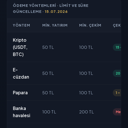
ÖDEME YÖNTEMLERI · LIMIT VE SÜRE
GÜNCELLEME ·
15.07.2026
YÖNTEM
MIN. YATIRIM
MIN. ÇEKIM
ÇEKIM 
Kripto
(USDT,
50 TL
100 TL
15 – 4
BTC)
E-
50 TL
100 TL
20 – 6
cüzdan
Papara
50 TL
100 TL
1 – 4 s
Banka
100 TL
200 TL
Mesai 
havalesi